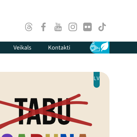
Threads
Facebook
Youtube
Instagram
Flick
TikTok
Veikals
Kontakti
Pieejamība
Ilgtspēja
LV