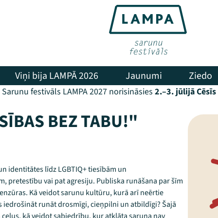
Viņi bija LAMPĀ 2026
Jaunumi
Ziedo
Sarunu festivāls LAMPA 2027 norisināsies
2.–3. jūlijā Cēsīs
SĪBAS BEZ TABU!"
 un identitātes līdz LGBTIQ+ tiesībām un
, pretestību vai pat agresiju. Publiska runāšana par šīm
zūras. Kā veidot sarunu kultūru, kurā arī neērtie
s iedrošināt runāt drosmīgi, cieņpilni un atbildīgi? Šajā
ceļus, kā veidot sabiedrību, kur atklāta saruna nav