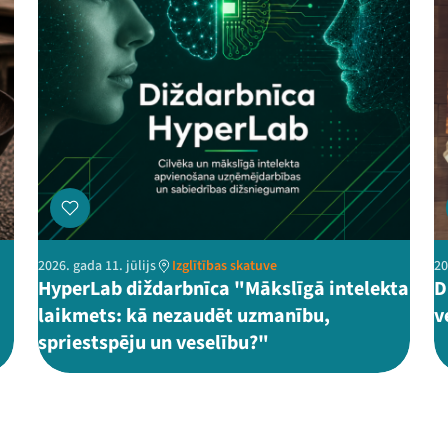
2026. gada 11. jūlijs
Izglītības skatuve
20
HyperLab diždarbnīca "Mākslīgā intelekta
D
laikmets: kā nezaudēt uzmanību,
v
spriestspēju un veselību?"