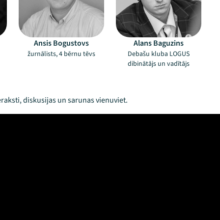
Ansis Bogustovs
Alans Baguzins
žurnālists, 4 bērnu tēvs
Debašu kluba LOGUS
dibinātājs un vadītājs
raksti, diskusijas un sarunas vienuviet.