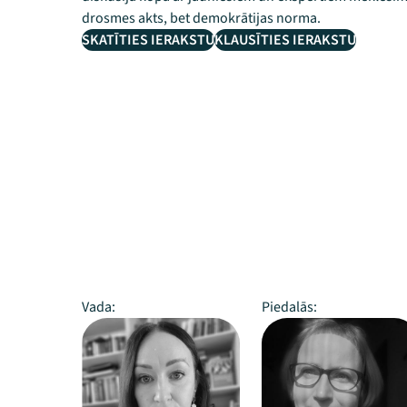
drosmes akts, bet demokrātijas norma.
SKATĪTIES IERAKSTU
KLAUSĪTIES IERAKSTU
Vada:
Piedalās: