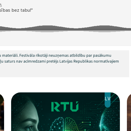
 materiāli. Festivāla rīkotāji neuzņemas atbildību par pasākumu
okļu saturs nav acīmredzami pretējs Latvijas Republikas normatīvajiem
LV