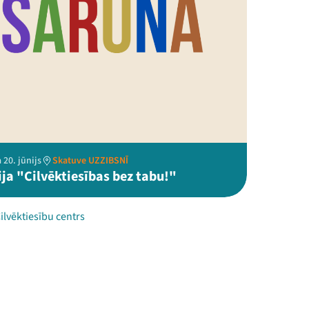
 20. jūnijs
Skatuve UZZIBSNĪ
ja "Cilvēktiesības bez tabu!"
Cilvēktiesību centrs