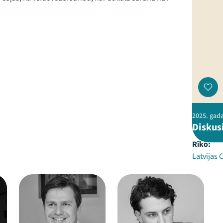
2025. gada
Diskusi
Rīko:
Latvijas 