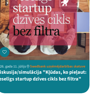
26. gada 11. jūlijs
Swedbank uzņēmējdarbības skatuve
iskusija/simulācija "Kļūdas, ko pieļaut:
eselīgs startup dzīves cikls bez filtra"