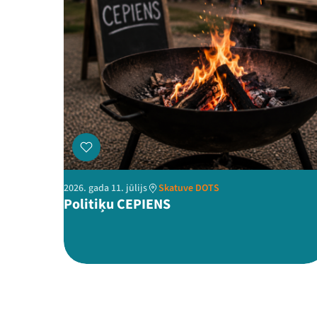
2026. gada 11. jūlijs
Skatuve DOTS
Politiķu CEPIENS