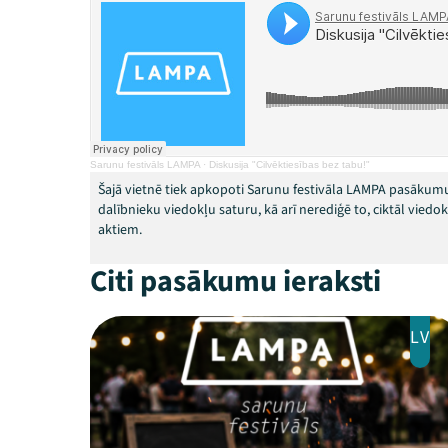
Sarunu festivāls LAMPA
·
Diskusija "Cilvēktiesības bez tabu!"
Šajā vietnē tiek apkopoti Sarunu festivāla LAMPA pasākumu
dalībnieku viedokļu saturu, kā arī nerediģē to, ciktāl vied
aktiem.
Citi pasākumu ieraksti
LV