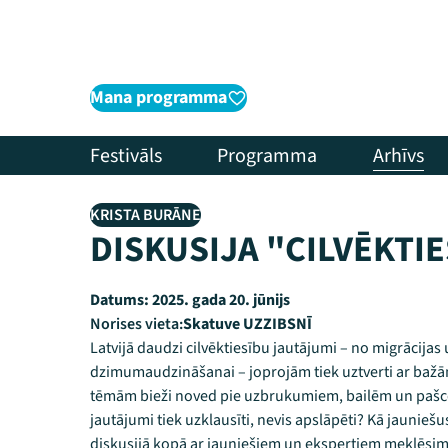
Mana programma
Festivāls
Programma
Arhīvs
KRISTA BURĀNE
DISKUSIJA "CILVĒKTIE
Datums:
2025. gada 20. jūnijs
Norises vieta:
Skatuve UZZIBSNĪ
Latvijā daudzi cilvēktiesību jautājumi – no migrācijas
dzimumaudzināšanai – joprojām tiek uztverti ar bažām
tēmām bieži noved pie uzbrukumiem, bailēm un pašcen
jautājumi tiek uzklausīti, nevis apslāpēti? Kā jauniešu
diskusijā kopā ar jauniešiem un ekspertiem meklēsim 