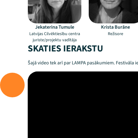
Jekaterina Tumule
Krista Burāne
Latvijas Cilvēktiesību centra
Režisore
juriste/projektu vadītāja
SKATIES IERAKSTU
Šajā video tek arī par LAMPA pasākumiem. Festivāla ie