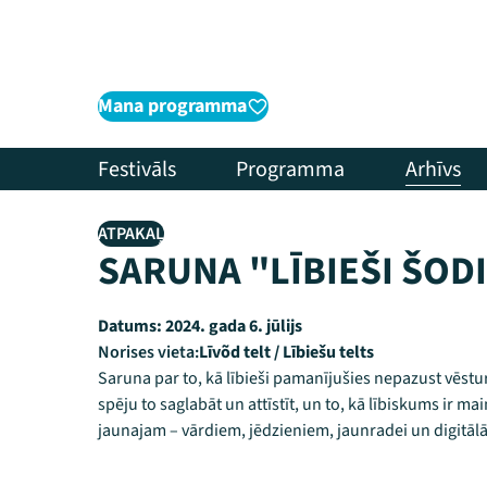
Mana programma
Festivāls
Programma
Arhīvs
ATPAKAĻ
SARUNA "LĪBIEŠI ŠOD
Datums:
2024. gada 6. jūlijs
Norises vieta:
Līvõd telt / Lībiešu telts
Saruna par to, kā lībieši pamanījušies nepazust vēstu
spēju to saglabāt un attīstīt, un to, kā lībiskums ir ma
jaunajam – vārdiem, jēdzieniem, jaunradei un digitāl