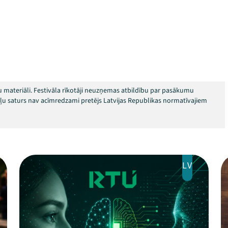
 materiāli. Festivāla rīkotāji neuzņemas atbildību par pasākumu
okļu saturs nav acīmredzami pretējs Latvijas Republikas normatīvajiem
LV