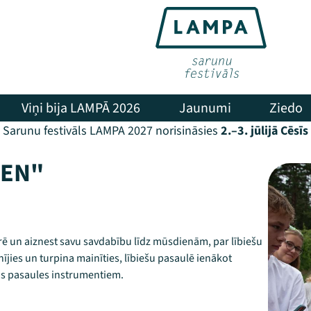
Viņi bija LAMPĀ 2026
Jaunumi
Ziedo
Sarunu festivāls LAMPA 2027 norisināsies
2.–3. jūlijā Cēsīs
IEN"
rē un aiznest savu savdabību līdz mūsdienām, par lībiešu
inījies un turpina mainīties, lībiešu pasaulē ienākot
ās pasaules instrumentiem.