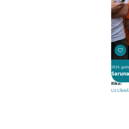
2024. gada 
Saruna
Rīko:
LU Lībieš