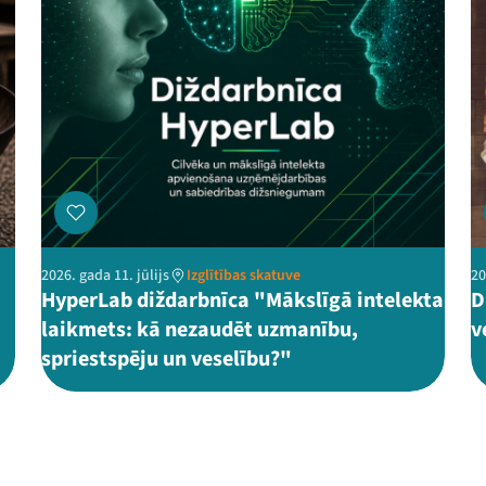
2026. gada 11. jūlijs
Izglītības skatuve
20
HyperLab diždarbnīca "Mākslīgā intelekta
D
laikmets: kā nezaudēt uzmanību,
v
spriestspēju un veselību?"