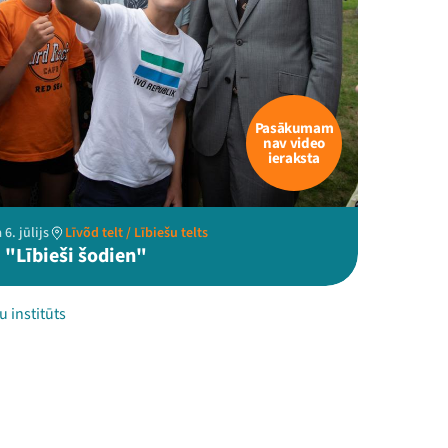
Pasākumam
nav video
ieraksta
6. jūlijs
Līvõd telt / Lībiešu telts
 "Lībieši šodien"
u institūts