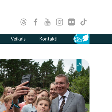
Threads
Facebook
Youtube
Instagram
Flick
TikTok
Veikals
Kontakti
Pieejamība
Ilgtspēja
LV