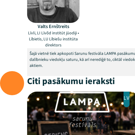
Valts Ernštreits
Līvli, LI Līvõd institūt jūodiji •
Lībietis, LU Lībiešu institūta
direktors
Šajā vietnē tiek apkopoti Sarunu festivāla LAMPA pasākumu
dalībnieku viedokļu saturu, kā arī nerediģē to, ciktāl vied
aktiem.
Citi pasākumu ieraksti
LV