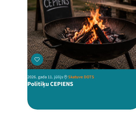
2026. gada 11. jūlijs
Skatuve DOTS
Politiķu CEPIENS