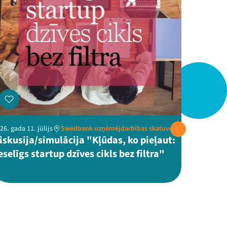
26. gada 11. jūlijs
Swedbank uzņēmējdarbības skatuve
iskusija/simulācija "Kļūdas, ko pieļaut:
eselīgs startup dzīves cikls bez filtra"