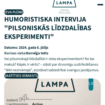
IEVA PLŪME
HUMORISTISKA INTERVIJA
"PILSONISKĀS LĪDZDALĪBAS
EKSPERIMENTI"
Datums:
2024. gada 6. jūlijs
Norises vieta:
Norvēģu telts
Vai pilsoniskajā līdzdalībā ir vieta eksperimentiem? Ko tas
maksā? Kāpēc ir vērts? – stāsti par drosmīgu uzdrīkstēšanos
“lēkt nezināmajā”, aizstāvot sabiedrībai svarīgus jautājumus.
SKATĪTIES IERAKSTU
LV