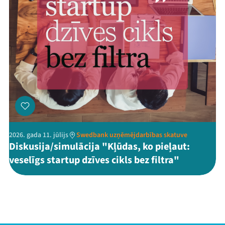
2026. gada 11. jūlijs
Swedbank uzņēmējdarbības skatuve
Diskusija/simulācija "Kļūdas, ko pieļaut:
veselīgs startup dzīves cikls bez filtra"