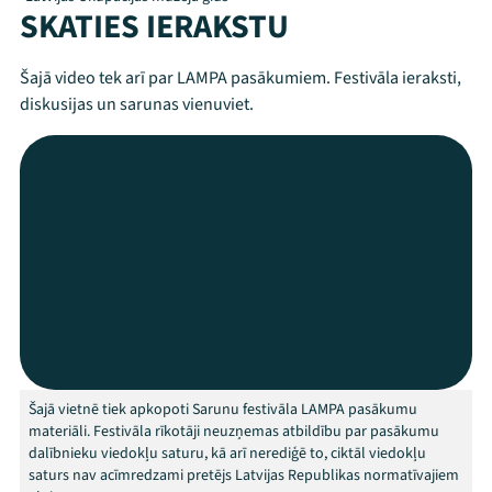
SKATIES IERAKSTU
Šajā video tek arī par LAMPA pasākumiem. Festivāla ieraksti,
diskusijas un sarunas vienuviet.
Mana programma
Festivāls
Programma
Šajā vietnē tiek apkopoti Sarunu festivāla LAMPA pasākumu
materiāli. Festivāla rīkotāji neuzņemas atbildību par pasākumu
Arhīvs
dalībnieku viedokļu saturu, kā arī nerediģē to, ciktāl viedokļu
saturs nav acīmredzami pretējs Latvijas Republikas normatīvajiem