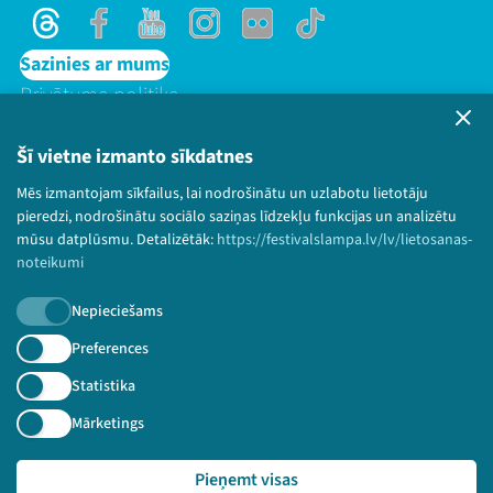
Threads
Facebook
Youtube
Instagram
Flick
TikTok
Sazinies ar mums
Privātuma politika
Lietošanas noteikumi un sīkdatņu politika
Bērnu aizsardzības politika
Šī vietne izmanto sīkdatnes
© 2026 Sarunu festivāls LAMPA Visas tiesības
Mēs izmantojam sīkfailus, lai nodrošinātu un uzlabotu lietotāju
paturētas.
pieredzi, nodrošinātu sociālo saziņas līdzekļu funkcijas un analizētu
mūsu datplūsmu. Detalizētāk:
https://festivalslampa.lv/lv/lietosanas-
noteikumi
Nepieciešams
Piesakies jaunumiem!
Preferences
Nepalaid garām aktuālāko informāciju!
Statistika
Mārketings
Pieņemt visas
Pieteikties