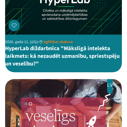
2026. gada 11. jūlijs
Izglītības skatuve
HyperLab diždarbnīca "Mākslīgā intelekta
laikmets: kā nezaudēt uzmanību, spriestspēju
un veselību?"
LV