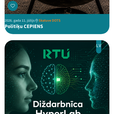
2026. gada 11. jūlijs
Skatuve DOTS
Politiķu CEPIENS
LV