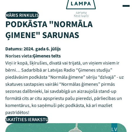
MĀRIS RINKULIS
PODKĀSTA "NORMĀLA
ĢIMENE" SARUNAS
Datums:
2024. gada 6. jūlijs
Norises vieta:
Ģimenes telts
Viņi ir kopā, šķīrušies, divatā vai trijatā, un viņiem visiem ir
bērni… Sadarbībā ar Latvijas Radio “Ģimenes studiju”
piedāvāsim podkāsta “Normāla ģimene” sēriju “dzīvajā” - uz
skatuves sastapsies vairāki “Normālas ģimenes” pirmās
sezonas dalībnieki, lai savdabīgā un aizraujošā stand-up
formātā cits ar citu apspriestu pašu pieredzi, pārliecības un
komentārus, ko saņēmuši pēc podkāsta, kā arī mazliet
pastrīdētos!
SKATĪTIES IERAKSTU
LV