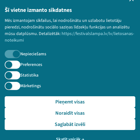
Lietošanas noteikumi un sīkdatņu politika
Bērnu aizsardzības politika
Šī vietne izmanto sīkdatnes
© 2026 Sarunu festivāls LAMPA Visas tiesības
Mēs izmantojam sīkfailus, lai nodrošinātu un uzlabotu lietotāju
paturētas.
pieredzi, nodrošinātu sociālo saziņas līdzekļu funkcijas un analizētu
mūsu datplūsmu. Detalizētāk:
https://festivalslampa.lv/lv/lietosanas-
noteikumi
Nepieciešams
Piesakies jaunumiem!
Preferences
Nepalaid garām aktuālāko informāciju!
Statistika
Mārketings
Pieņemt visas
Pieteikties
Noraidīt visas
🔗 https://festivalslampa.lv/lv/video-arhivs/2663?sp
eaker=M%C4%81ris%20Rinkulis&speaker_id=4157
Saglabāt izvēli
Skatīt vairāk
→