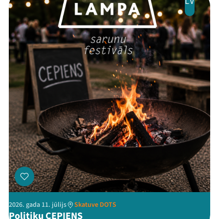
LV
Threads
Facebook
Youtube
X
Instagram
Flick
TikTok
2026. gada 11. jūlijs
Skatuve DOTS
Politiķu CEPIENS