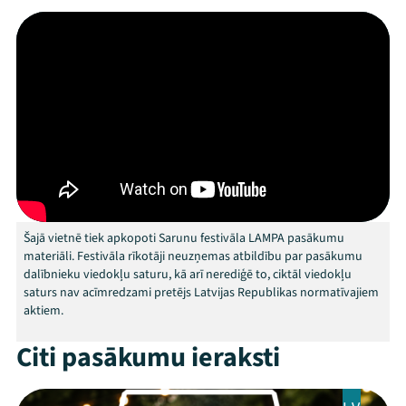
Festivāls
Programma
Arhīvs
Viņi bija LAMPĀ 2026
Jaunumi
Šajā vietnē tiek apkopoti Sarunu festivāla LAMPA pasākumu
Ziedo
materiāli. Festivāla rīkotāji neuzņemas atbildību par pasākumu
dalībnieku viedokļu saturu, kā arī nerediģē to, ciktāl viedokļu
Veikals
saturs nav acīmredzami pretējs Latvijas Republikas normatīvajiem
aktiem.
Kontakti
Citi pasākumu ieraksti