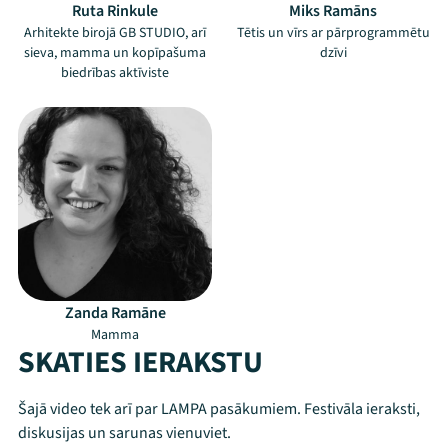
Ruta Rinkule
Miks Ramāns
Arhitekte birojā GB STUDIO, arī
Tētis un vīrs ar pārprogrammētu
sieva, mamma un kopīpašuma
dzīvi
biedrības aktīviste
Zanda Ramāne
Mamma
SKATIES IERAKSTU
Šajā video tek arī par LAMPA pasākumiem. Festivāla ieraksti,
Mana programma
diskusijas un sarunas vienuviet.