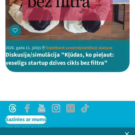
2026. gada 11. jūlijs
Swedbank uzņēmējdarbības skatuve
Diskusija/simulācija "Kļūdas, ko pieļaut:
veselīgs startup dzīves cikls bez filtra"
Threads
Facebook
Youtube
Instagram
Flick
TikTok
Sazinies ar mums
Privātuma politika