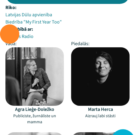
Rīko:
Latvijas Dūlu apvienība
Biedrība "My First Year Too"
Sadarbībā ar:
Latvijas Radio
Vada:
Piedalās:
Agra Lieģe-Doležko
Marta Herca
Publiciste, žurnāliste un
Aizrauj labi stāsti
mamma