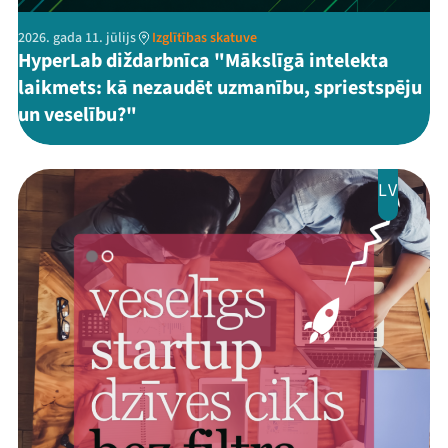
2026. gada 11. jūlijs
Izglītības skatuve
HyperLab diždarbnīca "Mākslīgā intelekta
laikmets: kā nezaudēt uzmanību, spriestspēju
un veselību?"
LV