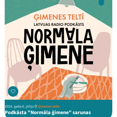
2024. gada 6. jūlijs
Ģimenes telts
Podkāsta "Normāla ģimene" sarunas