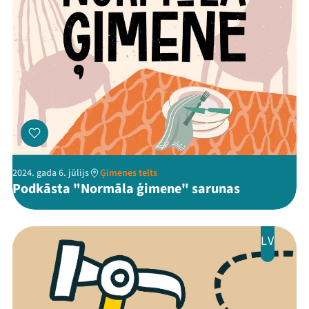
Kontakti
Threads
Facebook
Youtube
X
Instagram
Flick
TikTok
2024. gada 6. jūlijs
Ģimenes telts
Podkāsta "Normāla ģimene" sarunas
LV