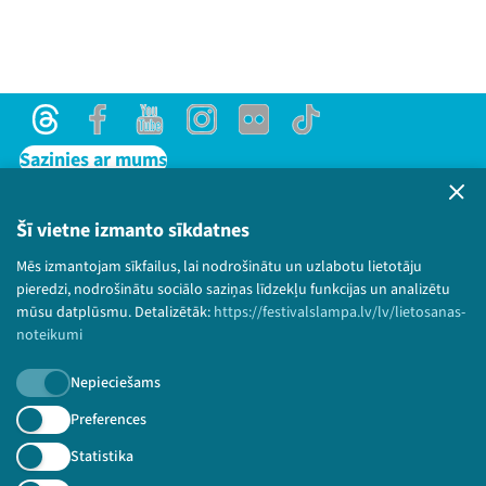
Threads
Facebook
Youtube
Instagram
Flick
TikTok
Sazinies ar mums
Privātuma politika
Lietošanas noteikumi un sīkdatņu politika
Šī vietne izmanto sīkdatnes
Bērnu aizsardzības politika
Mēs izmantojam sīkfailus, lai nodrošinātu un uzlabotu lietotāju
© 2026 Sarunu festivāls LAMPA Visas tiesības
pieredzi, nodrošinātu sociālo saziņas līdzekļu funkcijas un analizētu
paturētas.
mūsu datplūsmu. Detalizētāk:
https://festivalslampa.lv/lv/lietosanas-
noteikumi
Nepieciešams
Piesakies jaunumiem!
Preferences
Statistika
Nepalaid garām aktuālāko informāciju!