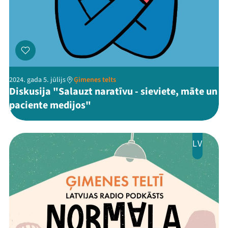
Mana programma
Festivāls
2024. gada 5. jūlijs
Ģimenes telts
Programma
Diskusija "Salauzt naratīvu - sieviete, māte un
paciente medijos"
Arhīvs
Viņi bija LAMPĀ 2026
LV
Jaunumi
Ziedo
Veikals