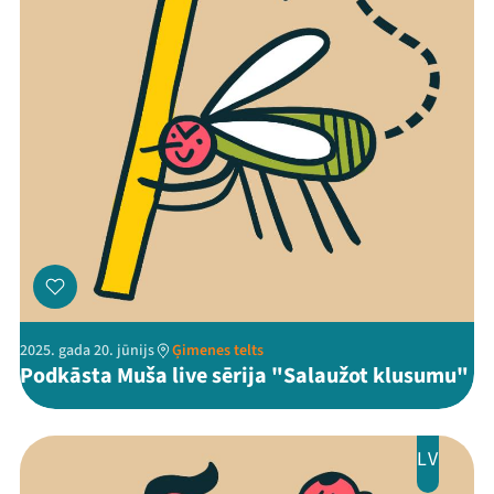
2025. gada 20. jūnijs
Ģimenes telts
Podkāsta Muša live sērija "Salaužot klusumu"
LV