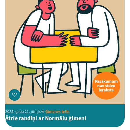
Pasākumam
nav video
ieraksta
2025. gada 21. jūnijs
Ģimenes telts
Ātrie randiņi ar Normālu ģimeni