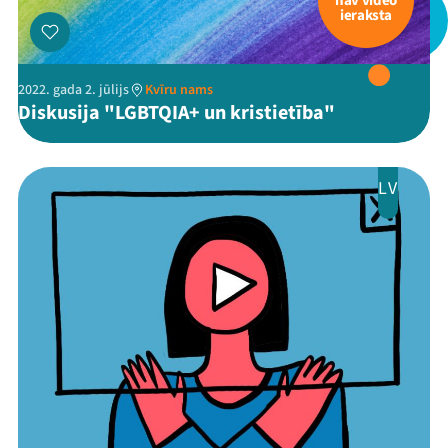
nav video
ieraksta
2022. gada 2. jūlijs
Kvīru nams
Diskusija "LGBTQIA+ un kristietība"
LV