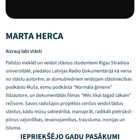
MARTA HERCA
Aizrauj labi stāsti
Palīdzu meklēt un veidot stāstus studentiem Rīgas Stradiņa
universitātē, piedalos Latvijas Radio Dokumentārijā kā viena
no stāstu autorēm, ar domubiedriem veidojam stāstniecības
podkāstu Muša, esmu podkāsta “Normāla ģimene”
līdzautore, un dokumentālās filmas “Mēs tikai tagad sākam”
režisore. Savos radošajos projektos cenšos veidot tādus
stāstus, kādu mūsu sabiedrībā, manuprāt, radikāli pietrūkst -
pilnus vaļsirdības, ievainojamības, trausluma, ironijas un
īstuma.
IEPRIEKŠĒJO GADU PASĀKUMI