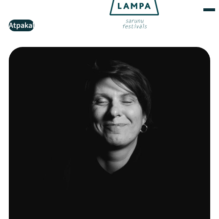
Atpakaļ