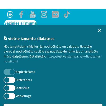
Threads
Facebook
Youtube
Instagram
Flick
TikTok
Sazinies ar mums
Privātuma politika
Lietošanas noteikumi un sīkdatņu politika
Šī vietne izmanto sīkdatnes
Bērnu aizsardzības politika
Mēs izmantojam sīkfailus, lai nodrošinātu un uzlabotu lietotāju
© 2026 Sarunu festivāls LAMPA Visas tiesības
pieredzi, nodrošinātu sociālo saziņas līdzekļu funkcijas un analizētu
paturētas.
mūsu datplūsmu. Detalizētāk:
https://festivalslampa.lv/lv/lietosanas-
noteikumi
Nepieciešams
Piesakies jaunumiem!
Preferences
Statistika
Nepalaid garām aktuālāko informāciju!
Mārketings