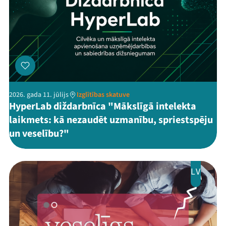
2026. gada 11. jūlijs
Izglītības skatuve
HyperLab diždarbnīca "Mākslīgā intelekta
laikmets: kā nezaudēt uzmanību, spriestspēju
un veselību?"
LV