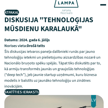
ATPAKAĻ
DISKUSIJA "TEHNOLOĢIJAS
MŪSDIENU KARALAUKĀ"
Datums:
2024. gada 6. jūlijs
Norises vieta:
Drošā telts
Šīs diskusijas ietvaros paneļa dalībnieki runās par jauno
tehnoloģiju ietekmi un pielietojumu aizsardzības nozarē un
Nacionālo bruņoto spēku spējās. Tāpat tiks diskutēts par to,
kā armiju transformēs jaunās un graujošās tehnoloģijas
(“deep tech”), jeb jaunie startup uzņēmumi, kuru biznesa
modelis ir balstīts uz jaunāko tehnoloģiju un zinātnes
inovācijām.
SKATĪTIES IERAKSTU
LV