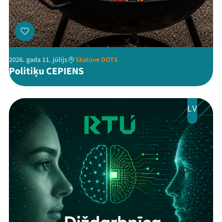
2026. gada 11. jūlijs
Skatuve DOTS
Politiķu CEPIENS
LV