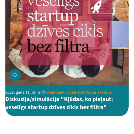
2026. gada 11. jūlijs
Swedbank uzņēmējdarbības skatuve
Diskusija/simulācija "Kļūdas, ko pieļaut:
veselīgs startup dzīves cikls bez filtra"