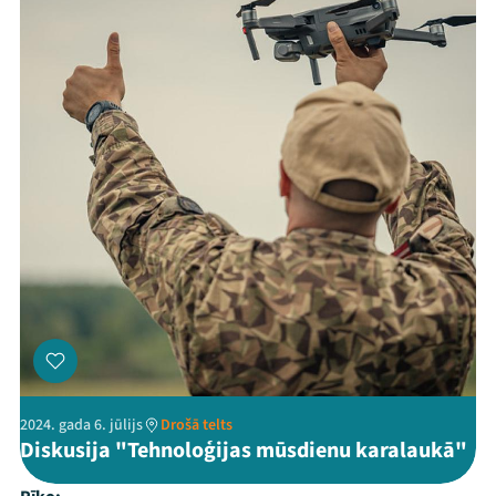
2024. gada 6. jūlijs
Drošā telts
Diskusija "Tehnoloģijas mūsdienu karalaukā"