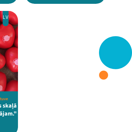
LV
atuve
s skaļā
tājam."