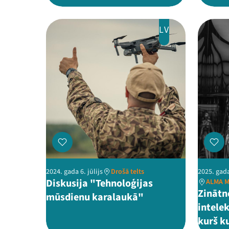
LV
2024. gada 6. jūlijs
Drošā telts
2025. gada
Diskusija "Tehnoloģijas
ALMA M
Zinātn
mūsdienu karalaukā"
intele
kurš k