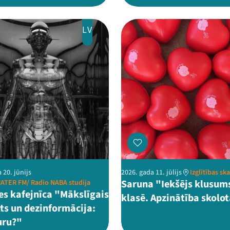
LV
 20. jūnijs
2026. gada 11. jūlijs
Izglītības sk
Saruna "Iekšējs klusum
ATER FM/ Radio NABA studija
es kafejnīca "Mākslīgais
klasē. Apzinātība skolo
kts un dezinformācija:
uru?"