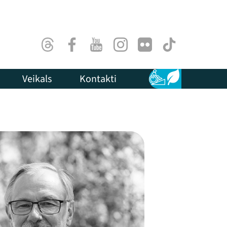
Threads
Facebook
Youtube
Instagram
Flick
TikTok
Veikals
Kontakti
Pieejamība
Ilgtspēja