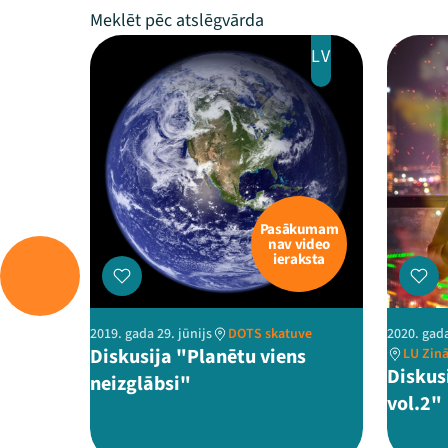
LV
Pasākumam
nav video
ieraksta
2019. gada 29. jūnijs
DOTS skatuve
2020. gad
Diskusija "Planētu viens
LU Zinā
Diskus
neizglābsi"
vol.2"