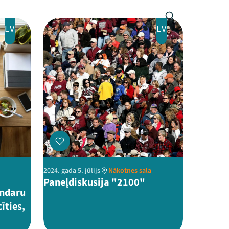
LV
LV
2024. gada 5. jūlijs
Nākotnes sala
Paneļdiskusija "2100"
undaru
īties,