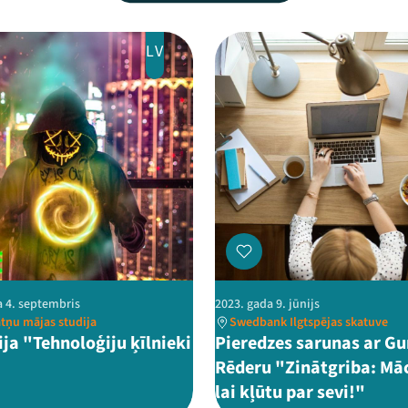
LV
a 4. septembris
2023. gada 9. jūnijs
tņu mājas studija
Swedbank Ilgtspējas skatuve
ija "Tehnoloģiju ķīlnieki
Pieredzes sarunas ar G
Rēderu "Zinātgriba: Māc
lai kļūtu par sevi!"