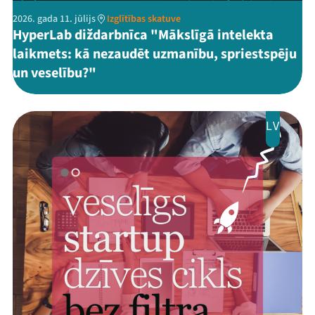
2026. gada 11. jūlijs
Izglītības skatuve
HyperLab diždarbnīca "Mākslīgā intelekta
laikmets: kā nezaudēt uzmanību, spriestspēju
un veselību?"
LV