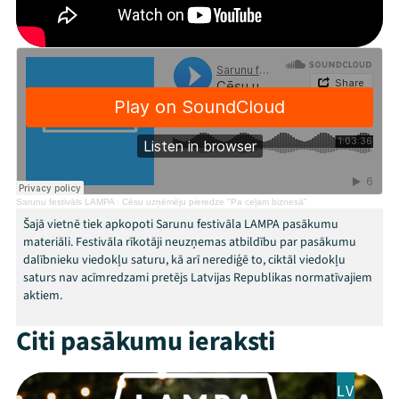
Mana programma
Sarunu festivāls LAMPA
·
Cēsu uzņēmēju pieredze "Pa ceļam biznesā"
Šajā vietnē tiek apkopoti Sarunu festivāla LAMPA pasākumu
Festivāls
materiāli. Festivāla rīkotāji neuzņemas atbildību par pasākumu
dalībnieku viedokļu saturu, kā arī nerediģē to, ciktāl viedokļu
Programma
saturs nav acīmredzami pretējs Latvijas Republikas normatīvajiem
aktiem.
Arhīvs
Citi pasākumu ieraksti
Viņi bija LAMPĀ 2026
LV
Jaunumi