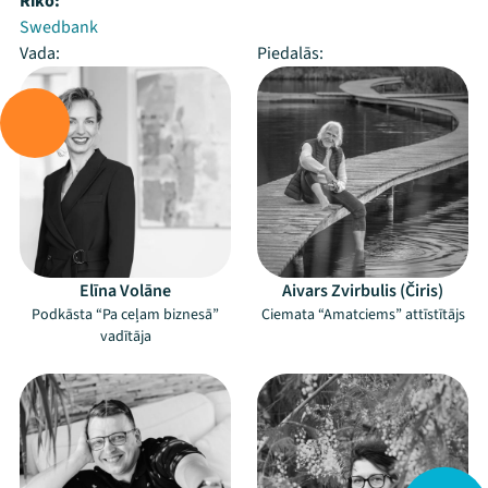
Rīko:
Swedbank
Vada:
Piedalās:
Elīna Volāne
Aivars Zvirbulis (Čiris)
Podkāsta “Pa ceļam biznesā”
Ciemata “Amatciems” attīstītājs
vadītāja