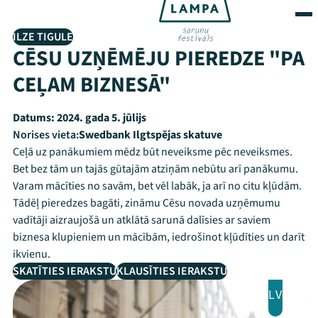
ILZE TIGULE
CĒSU UZŅĒMĒJU PIEREDZE "PA
CEĻAM BIZNESĀ"
Datums:
2024. gada 5. jūlijs
Norises vieta:
Swedbank Ilgtspējas skatuve
Ceļā uz panākumiem mēdz būt neveiksme pēc neveiksmes.
Bet bez tām un tajās gūtajām atziņām nebūtu arī panākumu.
Varam mācīties no savām, bet vēl labāk, ja arī no citu kļūdām.
Tādēļ pieredzes bagāti, zināmu Cēsu novada uzņēmumu
vadītāji aizraujošā un atklātā sarunā dalīsies ar saviem
biznesa klupieniem un mācībām, iedrošinot kļūdīties un darīt
ikvienu.
SKATĪTIES IERAKSTU
KLAUSĪTIES IERAKSTU
LV