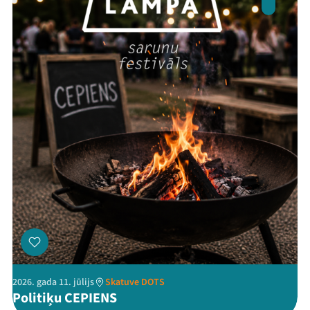
Ziedo
Veikals
Kontakti
Threads
Facebook
Youtube
X
Instagram
Flick
TikTok
2026. gada 11. jūlijs
Skatuve DOTS
Politiķu CEPIENS