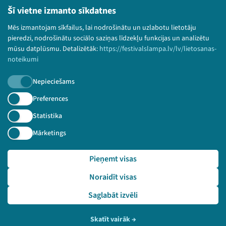
Bērnu aizsardzības politika
Šī vietne izmanto sīkdatnes
© 2026 Sarunu festivāls LAMPA Visas tiesības
Mēs izmantojam sīkfailus, lai nodrošinātu un uzlabotu lietotāju
paturētas.
pieredzi, nodrošinātu sociālo saziņas līdzekļu funkcijas un analizētu
mūsu datplūsmu. Detalizētāk:
https://festivalslampa.lv/lv/lietosanas-
noteikumi
Nepieciešams
Piesakies jaunumiem!
Preferences
Nepalaid garām aktuālāko informāciju!
Statistika
Mārketings
Pieņemt visas
Pieteikties
Noraidīt visas
🔗 https://festivalslampa.lv/lv/video-arhivs/2613?sp
eaker=Ilze%20Tigule&speaker_id=4495
Saglabāt izvēli
Skatīt vairāk
→