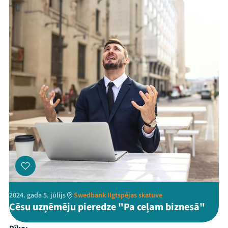
2024. gada 5. jūlijs
Swedbank Ilgtspējas skatuve
Cēsu uzņēmēju pieredze "Pa ceļam biznesā"