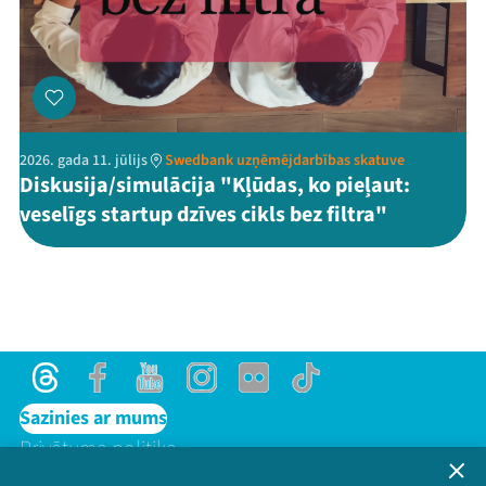
2026. gada 11. jūlijs
Swedbank uzņēmējdarbības skatuve
Diskusija/simulācija "Kļūdas, ko pieļaut:
veselīgs startup dzīves cikls bez filtra"
Threads
Facebook
Youtube
Instagram
Flick
TikTok
Sazinies ar mums
Privātuma politika
Lietošanas noteikumi un sīkdatņu politika