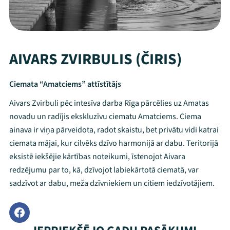
AIVARS ZVIRBULIS (ČIRIS)
Ciemata “Amatciems” attīstītājs
Aivars Zvirbuli pēc intesīva darba Rīga pārcēlies uz Amatas
novadu un radījis ekskluzīvu ciematu Amatciems. Ciema
ainava ir viņa pārveidota, radot skaistu, bet privātu vidi katrai
ciemata mājai, kur cilvēks dzīvo harmonijā ar dabu. Teritorijā
eksistē iekšējie kārtības noteikumi, īstenojot Aivara
redzējumu par to, kā, dzīvojot labiekārtotā ciematā, var
sadzīvot ar dabu, meža dzīvniekiem un citiem iedzīvotājiem.