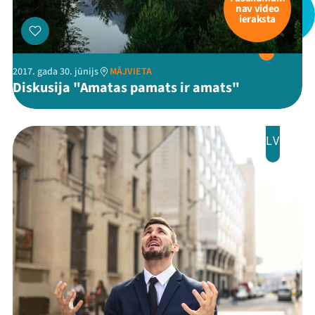
nav video
Ziedo
ieraksta
Veikals
2017. gada 30. jūnijs
MĀJVIETA
Kontakti
Diskusija "Amatas pamats ir amats"
LV
Threads
Facebook
Youtube
X
Instagram
Flick
TikTok