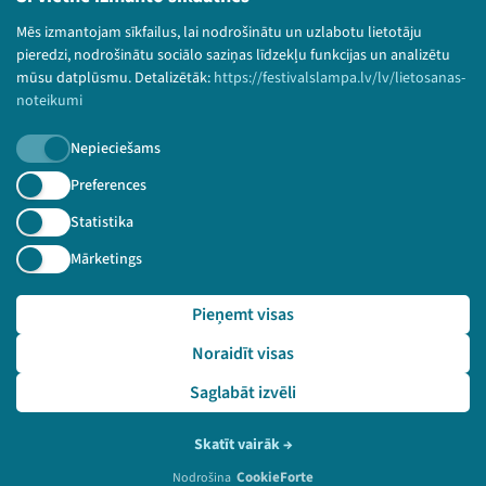
Bērnu aizsardzības politika
Mēs izmantojam sīkfailus, lai nodrošinātu un uzlabotu lietotāju
© 2026 Sarunu festivāls LAMPA Visas tiesības
pieredzi, nodrošinātu sociālo saziņas līdzekļu funkcijas un analizētu
paturētas.
mūsu datplūsmu. Detalizētāk:
https://festivalslampa.lv/lv/lietosanas-
noteikumi
Nepieciešams
Piesakies jaunumiem!
Preferences
Statistika
Nepalaid garām aktuālāko informāciju!
Mārketings
Pieņemt visas
Pieteikties
Noraidīt visas
🔗 https://festivalslampa.lv/lv/dalibnieki/1023
Saglabāt izvēli
Skatīt vairāk
→
CookieForte
Nodrošina