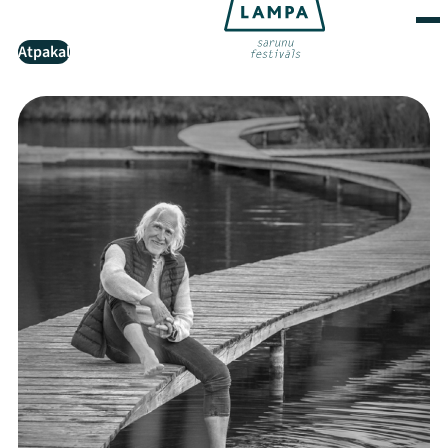
Atpakaļ