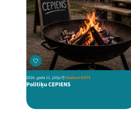
2026. gada 11. jūlijs
Skatuve DOTS
Politiķu CEPIENS