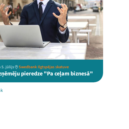
5. jūlijs
Swedbank Ilgtspējas skatuve
zņēmēju pieredze "Pa ceļam biznesā"
nk