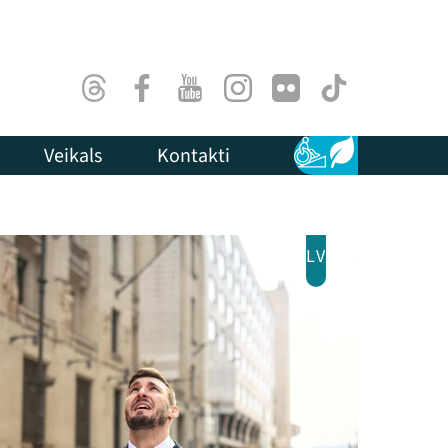
Threads
Facebook
Youtube
Instagram
Flick
TikTok
Veikals
Kontakti
Pieejamība
Ilgtspēja
LV