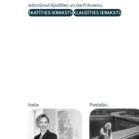
iedrošinot kļūdīties un darīt ikvienu.
SKATĪTIES IERAKSTU
KLAUSĪTIES IERAKSTU
Vada:
Piedalās: