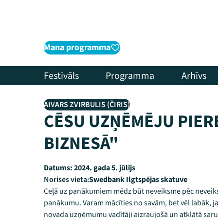
Mana programma
Festivāls
Programma
Arhīvs
AIVARS ZVIRBULIS (ČIRIS)
CĒSU UZŅĒMĒJU PIER
BIZNESĀ"
Datums:
2024. gada 5. jūlijs
Norises vieta:
Swedbank Ilgtspējas skatuve
Ceļā uz panākumiem mēdz būt neveiksme pēc neveiksm
panākumu. Varam mācīties no savām, bet vēl labāk, ja
novada uzņēmumu vadītāji aizraujošā un atklātā saru