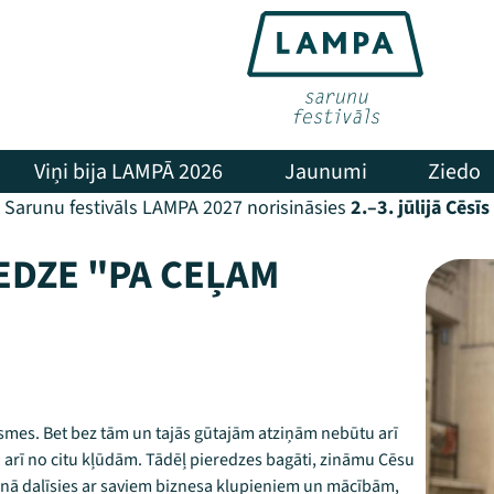
Viņi bija LAMPĀ 2026
Jaunumi
Ziedo
Sarunu festivāls LAMPA 2027 norisināsies
2.–3. jūlijā Cēsīs
EDZE "PA CEĻAM
es. Bet bez tām un tajās gūtajām atziņām nebūtu arī
 arī no citu kļūdām. Tādēļ pieredzes bagāti, zināmu Cēsu
nā dalīsies ar saviem biznesa klupieniem un mācībām,