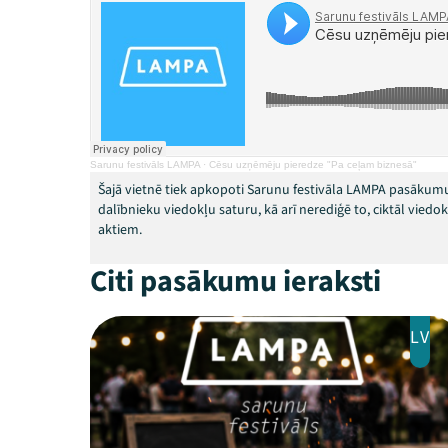
Sarunu festivāls LAMPA
·
Cēsu uzņēmēju pieredze "Pa ceļam biznesā"
Šajā vietnē tiek apkopoti Sarunu festivāla LAMPA pasākumu
dalībnieku viedokļu saturu, kā arī nerediģē to, ciktāl vied
aktiem.
Citi pasākumu ieraksti
LV