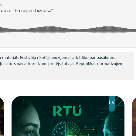
 materiāli. Festivāla rīkotāji neuzņemas atbildību par pasākumu
okļu saturs nav acīmredzami pretējs Latvijas Republikas normatīvajiem
LV