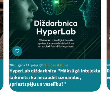
2026. gada 11. jūlijs
Izglītības skatuve
20
HyperLab diždarbnīca "Mākslīgā intelekta
D
laikmets: kā nezaudēt uzmanību,
v
spriestspēju un veselību?"