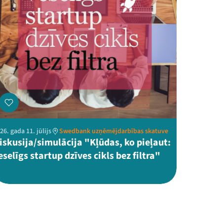
26. gada 11. jūlijs
Swedbank uzņēmējdarbības skatuve
iskusija/simulācija "Kļūdas, ko pieļaut:
eselīgs startup dzīves cikls bez filtra"