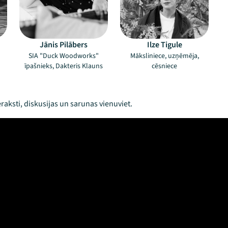
)
Jānis Pilābers
Ilze Tigule
SIA "Duck Woodworks"
Māksliniece, uzņēmēja,
īpašnieks, Dakteris Klauns
cēsniece
raksti, diskusijas un sarunas vienuviet.