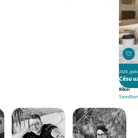
2024. gada 
Cēsu u
Rīko:
Swedba