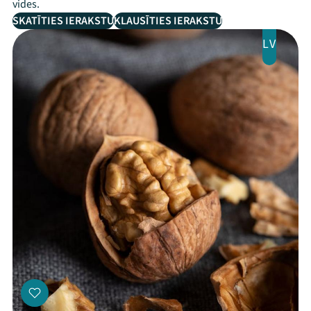
vides.
SKATĪTIES IERAKSTU
KLAUSĪTIES IERAKSTU
LV