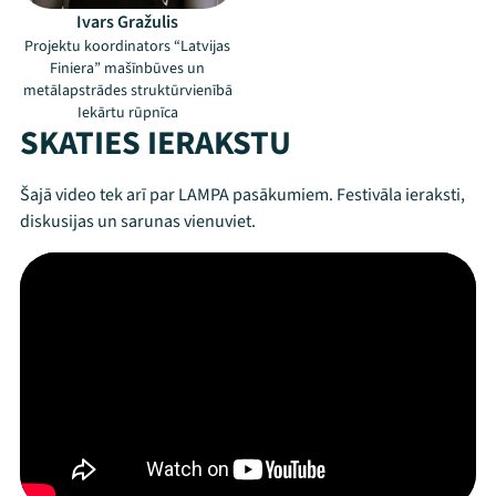
Ivars Gražulis
Projektu koordinators “Latvijas
Finiera” mašīnbūves un
metālapstrādes struktūrvienībā
Iekārtu rūpnīca
SKATIES IERAKSTU
Mana programma
Šajā video tek arī par LAMPA pasākumiem. Festivāla ieraksti,
diskusijas un sarunas vienuviet.
Festivāls
Programma
Arhīvs
Viņi bija LAMPĀ 2026
Jaunumi