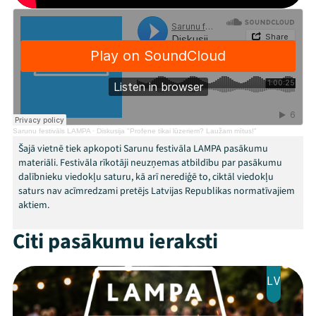
Ziedo
Veikals
Kontakti
Sarunu festivāls LAMPA
·
Diskusija "Profene tikai lūzeriem? Laužam mītus!"
Šajā vietnē tiek apkopoti Sarunu festivāla LAMPA pasākumu
materiāli. Festivāla rīkotāji neuzņemas atbildību par pasākumu
dalībnieku viedokļu saturu, kā arī nerediģē to, ciktāl viedokļu
saturs nav acīmredzami pretējs Latvijas Republikas normatīvajiem
aktiem.
Threads
Facebook
Youtube
X
Instagram
Flick
TikTok
Citi pasākumu ieraksti
LV