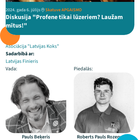
2024. gada 6. jūlijs
Skatuve APGAISMO
Diskusija "Profene tikai lūzeriem? Laužam
mītus!"
Rīko:
Asociācija "Latvijas Koks"
Sadarbībā ar:
Latvijas Finieris
Vada:
Piedalās:
Pauls Beķeris
Roberts Pauls Rozenvalds