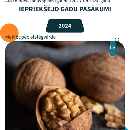
ANO modelēšanas spēlēs Igaunijā 2023. un 2024. gadā.
Festivāls
IEPRIEKŠĒJO GADU PASĀKUMI
Programma
2024
Arhīvs
Viņi bija LAMPĀ 2026
LV
Jaunumi
Ziedo
Veikals
Kontakti