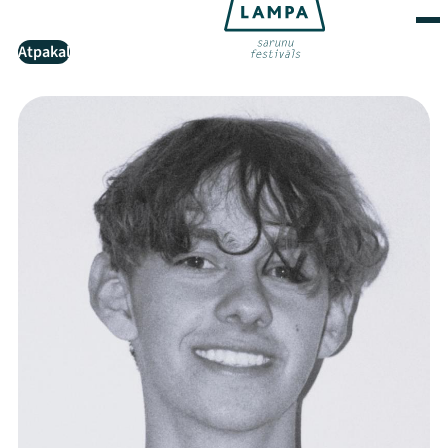
Atpakaļ