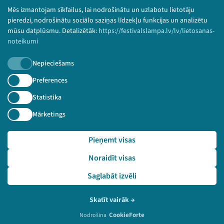
Bērnu aizsardzības politika
Mēs izmantojam sīkfailus, lai nodrošinātu un uzlabotu lietotāju
© 2026 Sarunu festivāls LAMPA Visas tiesības
pieredzi, nodrošinātu sociālo saziņas līdzekļu funkcijas un analizētu
paturētas.
mūsu datplūsmu. Detalizētāk:
https://festivalslampa.lv/lv/lietosanas-
noteikumi
Nepieciešams
Piesakies jaunumiem!
Preferences
Statistika
Nepalaid garām aktuālāko informāciju!
Mārketings
Pieņemt visas
Pieteikties
Noraidīt visas
🔗 https://festivalslampa.lv/lv/dalibnieki/5986
Saglabāt izvēli
Skatīt vairāk
→
CookieForte
Nodrošina