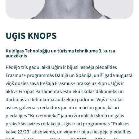
UĢIS KNOPS
Kuldīgas Tehnoloģiju un tūrisma tehnikuma 3. kursa
audzēknis
Pēdējo trīs gadu laikā Uģim ir bijusi iespēja piedalīties
Erasmus+ programmās Dānijā un Spānijā, un šī gada augustā
viņš dosies savā trešajā Erasmus+ praksē uz Kipru. Uģis ir
aktīvs Eiropas Parlamenta vēstnieku skolas dalībnieks un
darbojas arī tehnikuma audzēkņu padomē. Viņš ir skolas
avīzes galvenais redaktors jau otro mācību gadu, kā arī
piedalījies “Kurzemnieka” jauno žurnālistu skolā un gājis
praksē šīs avīzes redakcijā. Uģis ir arī programmas "Prakses
Mana programma
kalve 22/23” absolvents, un viņam ir bijusi iespēja piedalīties