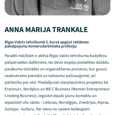
ANNA MARIJA TRANKALE
Rīgas Valsts tehnikumā 3. kursā apgūst reklāmas
pakalpojumu komercdarbinieka profesiju
Paralēli mācībām ir aktīva Rīgas Valsts tehnikuma Audzēkņu
pašpārvaldes dalībniece, tas devis iespēju piedalīties dažādu
pasākumu izstrādes un organizēšanas procesos, kur guvusi
neatsveramu pieredzi un iedvesmu pašizaugsmei, arī
pārliecību par sevi. Piedalījusies starptautiskos projektos kā
Erasmus+, Nordplus un WE C Business (Woman Entrepreneur
Creating Business), iegūstot daudz jaunu kontaktu un
iepazīstot citu valstu - Lietuvas, Norvēģijas, Zviedrijas, Kipras,
Somijas - kultūru. Par vienu no saviem lielākajiem