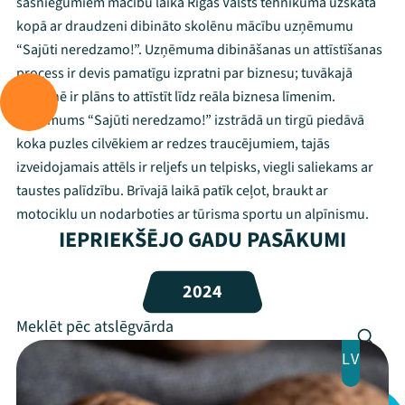
sasniegumiem mācību laikā Rīgas Valsts tehnikumā uzskata
kopā ar draudzeni dibināto skolēnu mācību uzņēmumu
“Sajūti neredzamo!”. Uzņēmuma dibināšanas un attīstīšanas
Mana programma
process ir devis pamatīgu izpratni par biznesu; tuvākajā
nākotnē ir plāns to attīstīt līdz reāla biznesa līmenim.
Festivāls
Uzņēmums “Sajūti neredzamo!” izstrādā un tirgū piedāvā
koka puzles cilvēkiem ar redzes traucējumiem, tajās
Programma
izveidojamais attēls ir reljefs un telpisks, viegli saliekams ar
taustes palīdzību. Brīvajā laikā patīk ceļot, braukt ar
Arhīvs
motociklu un nodarboties ar tūrisma sportu un alpīnismu.
IEPRIEKŠĒJO GADU PASĀKUMI
Viņi bija LAMPĀ 2026
Jaunumi
2024
Ziedo
LV
Veikals