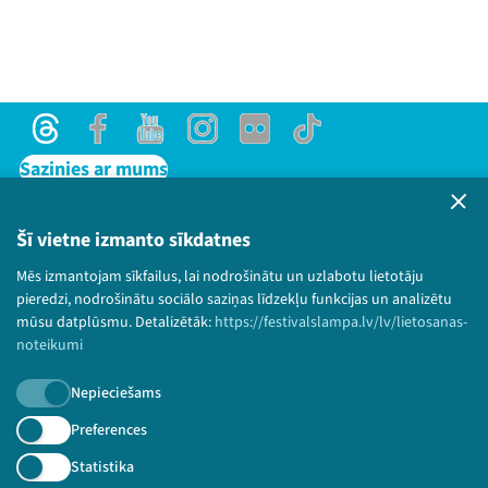
Threads
Facebook
Youtube
Instagram
Flick
TikTok
Sazinies ar mums
Privātuma politika
Lietošanas noteikumi un sīkdatņu politika
Šī vietne izmanto sīkdatnes
Bērnu aizsardzības politika
Mēs izmantojam sīkfailus, lai nodrošinātu un uzlabotu lietotāju
© 2026 Sarunu festivāls LAMPA Visas tiesības
pieredzi, nodrošinātu sociālo saziņas līdzekļu funkcijas un analizētu
paturētas.
mūsu datplūsmu. Detalizētāk:
https://festivalslampa.lv/lv/lietosanas-
noteikumi
Nepieciešams
Piesakies jaunumiem!
Preferences
Statistika
Nepalaid garām aktuālāko informāciju!