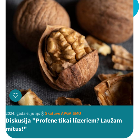
Kontakti
Threads
Facebook
Youtube
X
Instagram
Flick
TikTok
2024. gada 6. jūlijs
Skatuve APGAISMO
Diskusija "Profene tikai lūzeriem? Laužam
mītus!"