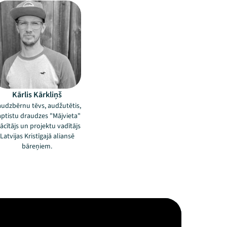
Kārlis Kārkliņš
udzbērnu tēvs, audžutētis,
ptistu draudzes "Mājvieta"
cītājs un projektu vadītājs
Latvijas Kristīgajā aliansē
bāreņiem.