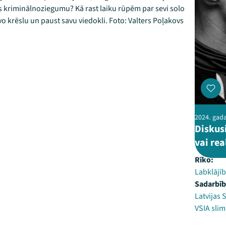
is kriminālnoziegumu? Kā rast laiku rūpēm par sevi solo
vo krēslu un paust savu viedokli. Foto: Valters Poļakovs
2024. gada 
Diskusi
vai rea
Rīko:
Labklājīb
Sadarbīb
Latvijas 
VSIA sli