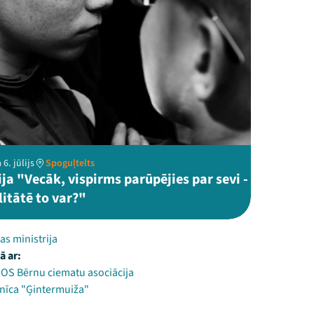
6. jūlijs
Spoguļtelts
ja "Vecāk, vispirms parūpējies par sevi -
litātē to var?"
as ministrija
ā ar:
SOS Bērnu ciematu asociācija
mnīca "Ģintermuiža"