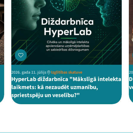
2026. gada 11. jūlijs
Izglītības skatuve
20
HyperLab diždarbnīca "Mākslīgā intelekta
D
laikmets: kā nezaudēt uzmanību,
v
spriestspēju un veselību?"