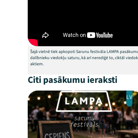
Šajā vietnē tiek apkopoti Sarunu festivāla LAMPA pasākumu
dalībnieku viedokļu saturu, kā arī nerediģē to, ciktāl vied
aktiem.
Citi pasākumu ieraksti
LV