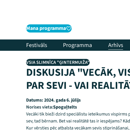
Mana programma
Festivāls
Programma
Arhīvs
VSIA SLIMNĪCA "ĢINTERMUIŽA"
DISKUSIJA "VECĀK, V
PAR SEVI - VAI REALIT
Datums:
2024. gada 6. jūlijs
Norises vieta:
Spoguļtelts
Vecāki tik bieži dzird speciālistu ieteikumus vispirms
sev, tad bērnam. Bet vai realitātē tas ir iespējams? Kā
Kur vērsties pēc atbalsta vecākam sevis stiprināšanai, 