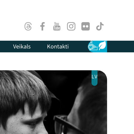
Threads
Facebook
Youtube
Instagram
Flick
TikTok
Veikals
Kontakti
Pieejamība
Ilgtspēja
LV