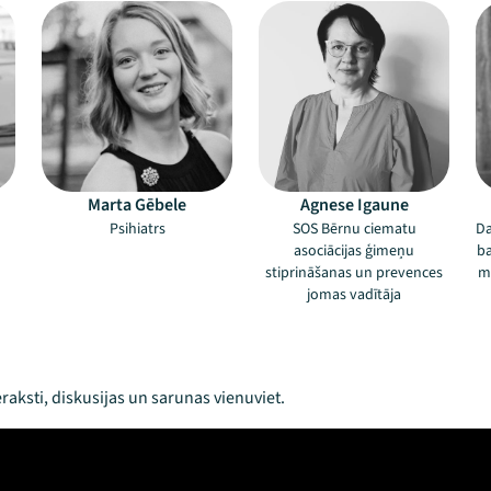
Marta Gēbele
Agnese Igaune
n
Psihiatrs
SOS Bērnu ciematu
Da
asociācijas ģimeņu
ba
stiprināšanas un prevences
mā
jomas vadītāja
raksti, diskusijas un sarunas vienuviet.