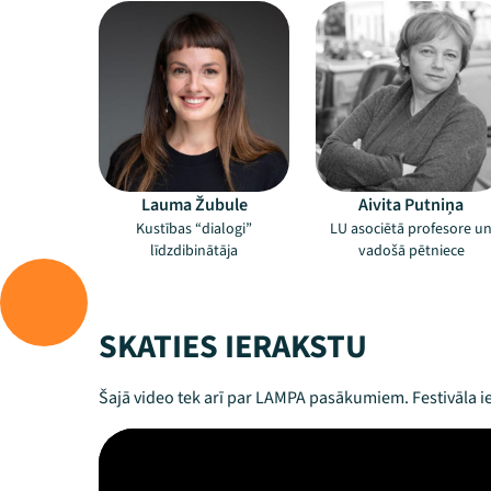
Lauma Žubule
Aivita Putniņa
Kustības “dialogi”
LU asociētā profesore u
līdzdibinātāja
vadošā pētniece
SKATIES IERAKSTU
Šajā video tek arī par LAMPA pasākumiem. Festivāla ie