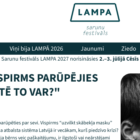
Viņi bija LAMPĀ 2026
Jaunumi
Ziedo
Sarunu festivāls LAMPA 2027 norisināsies
2.–3. jūlijā Cēsīs
ISPIRMS PARŪPĒJIES
ĀTĒ TO VAR?"
 parūpēties par sevi. Vispirms “uzvilkt skābekļa masku”
da atbalsta sistēma Latvijā ir vecākam, kurš piedzīvo krīzi?
ja bērns veic paškaitējumu, ir ilgstoši vai neārstējami