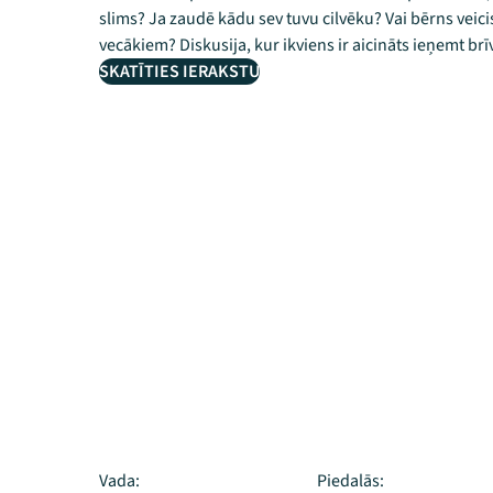
slims? Ja zaudē kādu sev tuvu cilvēku? Vai bērns veic
vecākiem? Diskusija, kur ikviens ir aicināts ieņemt brī
SKATĪTIES IERAKSTU
Vada:
Piedalās: