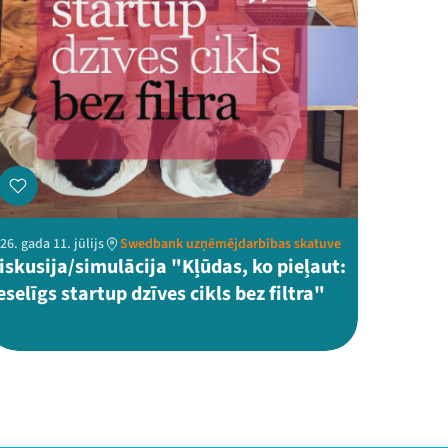
26. gada 11. jūlijs
Swedbank uzņēmējdarbības skatuve
iskusija/simulācija "Kļūdas, ko pieļaut:
eselīgs startup dzīves cikls bez filtra"