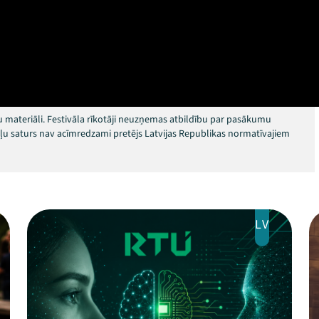
 materiāli. Festivāla rīkotāji neuzņemas atbildību par pasākumu
okļu saturs nav acīmredzami pretējs Latvijas Republikas normatīvajiem
LV