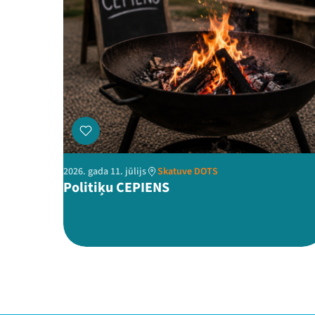
2026. gada 11. jūlijs
Skatuve DOTS
Politiķu CEPIENS