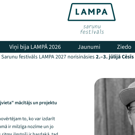
Viņi bija LAMPĀ 2026
Jaunumi
Ziedo
Sarunu festivāls LAMPA 2027 norisināsies
2.–3. jūlijā Cēsīs
vieta" mācītājs un projektu
ovērtējam to, ko var izdarīt
ā ir milzīga nozīme un jo
 ritms ilgstoši ir bardakā, tad