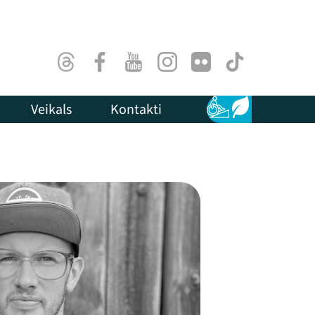
Threads
Facebook
Youtube
Instagram
Flick
TikTok
Veikals
Kontakti
Pieejamība
Ilgtspēja