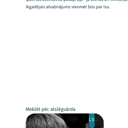
ikgadējais atvaļinājums vienmēr būs par īsu.
LV