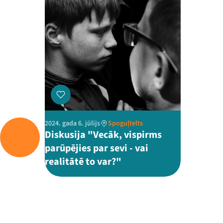
2024. gada 6. jūlijs
Spoguļtelts
Diskusija "Vecāk, vispirms
parūpējies par sevi - vai
realitātē to var?"