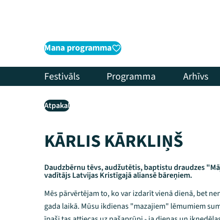
Mana programma
Festivāls
Programma
Arhīvs
Atpakaļ
KĀRLIS KĀRKLIŅŠ
Daudzbērnu tēvs, audžutētis, baptistu draudzes "Māj
vadītājs Latvijas Kristīgajā aliansē bāreņiem.
Mēs pārvērtējam to, ko var izdarīt vienā dienā, bet nen
gada laikā. Mūsu ikdienas "mazajiem" lēmumiem summ
īpaši tas attiecas uz pašaprūpi - ja dienas un iknedēļas