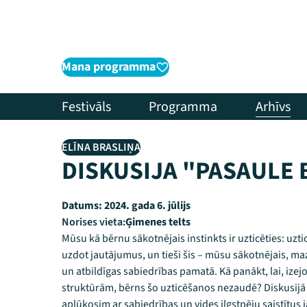
Mana programma
Festivāls
Programma
Arhīvs
ELĪNA BRASLIŅA
DISKUSIJA "PASAULE 
Datums:
2024. gada 6. jūlijs
Norises vieta:
Ģimenes telts
Mūsu kā bērnu sākotnējais instinkts ir uzticēties: uzt
uzdot jautājumus, un tieši šis – mūsu sākotnējais, mazo
un atbildīgas sabiedrības pamatā. Kā panākt, lai, ize
struktūrām, bērns šo uzticēšanos nezaudē? Diskusijā
aplūkosim ar sabiedrības un vides ilgstpēju saistītus