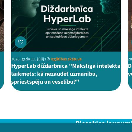
2026. gada 11. jūlijs
Izglītības skatuve
20
HyperLab diždarbnīca "Mākslīgā intelekta
D
laikmets: kā nezaudēt uzmanību,
v
spriestspēju un veselību?"
Piesakies jaunum