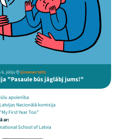
6. jūlijs
Ģimenes telts
ija "Pasaule būs jāglābj jums!"
Dūlu apvienība
atvijas Nacionālā komisija
"My First Year Too"
ā ar:
national School of Latvia