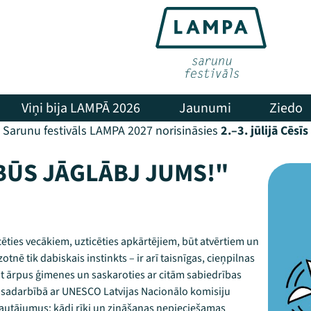
Viņi bija LAMPĀ 2026
Jaunumi
Ziedo
Sarunu festivāls LAMPA 2027 norisināsies
2.–3. jūlijā Cēsīs
BŪS JĀGLĀBJ JUMS!"
icēties vecākiem, uzticēties apkārtējiem, būt atvērtiem un
tnē tik dabiskais instinkts – ir arī taisnīgas, cieņpilnas
jot ārpus ģimenes un saskaroties ar citām sabiedrības
 sadarbībā ar UNESCO Latvijas Nacionālo komisiju
 jautājumus: kādi rīki un zināšanas nepieciešamas