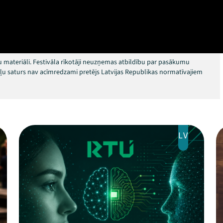
 materiāli. Festivāla rīkotāji neuzņemas atbildību par pasākumu
okļu saturs nav acīmredzami pretējs Latvijas Republikas normatīvajiem
LV