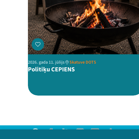
2026. gada 11. jūlijs
Skatuve DOTS
Politiķu CEPIENS
Threads
Facebook
Youtube
Instagram
Flick
TikTok