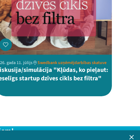
26. gada 11. jūlijs
Swedbank uzņēmējdarbības skatuve
iskusija/simulācija "Kļūdas, ko pieļaut:
eselīgs startup dzīves cikls bez filtra"
iem!