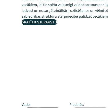
vecākiem, lai tie spētu veiksmīgi veidot sarunas par
iedvest un nosargāt zinātkāri, uzticēšanos un vēlmi b
sabiedrības struktūru starpniecību palīdzēt vecākie
SKATĪTIES IERAKSTU
Vada:
Piedalās: