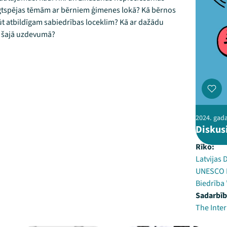
 ilgtspējas tēmām ar bērniem ģimenes lokā? Kā bērnos
ūt atbildīgam sabiedrības loceklim? Kā ar dažādu
m šajā uzdevumā?
2024. gada 
Diskus
Rīko:
Latvijas 
UNESCO L
Biedrība 
Sadarbīb
The Inter