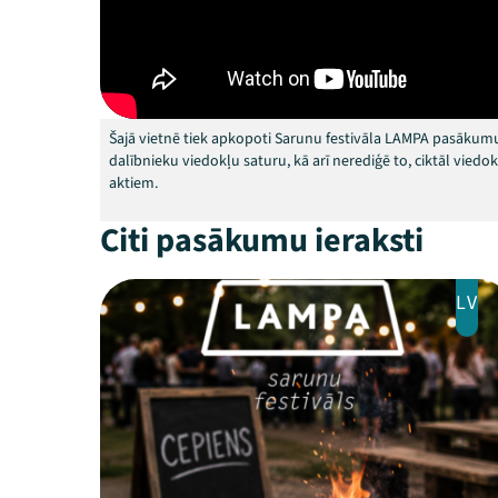
Šajā vietnē tiek apkopoti Sarunu festivāla LAMPA pasākumu
dalībnieku viedokļu saturu, kā arī nerediģē to, ciktāl vied
aktiem.
Citi pasākumu ieraksti
LV