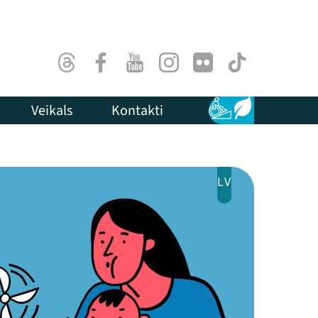
Threads
Facebook
Youtube
Instagram
Flick
TikTok
Veikals
Kontakti
Pieejamība
Ilgtspēja
LV