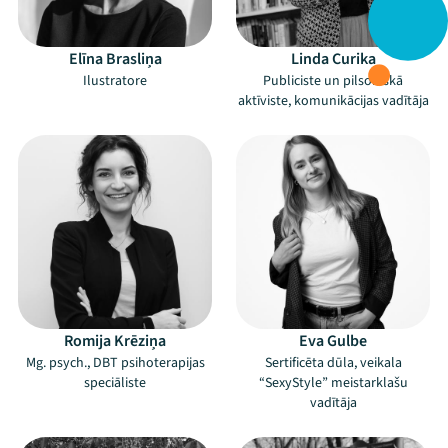
Elīna Brasliņa
Linda Curika
Ilustratore
Publiciste un pilsoniskā
aktīviste, komunikācijas vadītāja
Romija Krēziņa
Eva Gulbe
Mg. psych., DBT psihoterapijas
Sertificēta dūla, veikala
speciāliste
“SexyStyle” meistarklašu
vadītāja