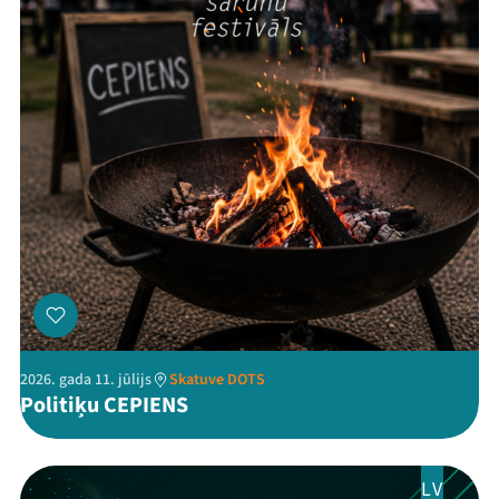
Threads
Facebook
Youtube
X
Instagram
Flick
TikTok
2026. gada 11. jūlijs
Skatuve DOTS
Politiķu CEPIENS
LV