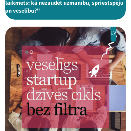
laikmets: kā nezaudēt uzmanību, spriestspēju
un veselību?"
LV