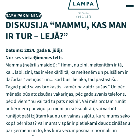
RASA PAKALNIŅA
DISKUSIJA “MAMMU, KAS MAN
IR TUR – LEJĀ?”
Datums:
2024. gada 6. jūlijs
Norises vieta:
Ģimenes telts
Mamma (neērti smaidot): " Hmm, nu zini, meitenītēm ir tā,
ka... labi, zini, tas ir vienkārši tā, ka meitenēm un puisīšiem ir
dažādas “vietiņas” un... kad būsi lielāka, tad pastāstīšu.
Tagad paēd savas brokastis, kamēr nav atdzisušas." Un pēc
mēneša būs atdzisušas vakariņas, pēc gada zvanīs telefons,
pēc diviem “nu vai tad tu pats nezini”. Vai mēs protam runāt
ar bērniem par viņu ķermeni un seksualitāti, vai varbūt
runājot paši izjūtam kaunu un vainas sajūtu, kura mums seko
kopš bērnības? Vai mums vispār ir pietiekami daudz zināšanu
par ķermeni un to, kas kurā vecumposmā ir normāli un