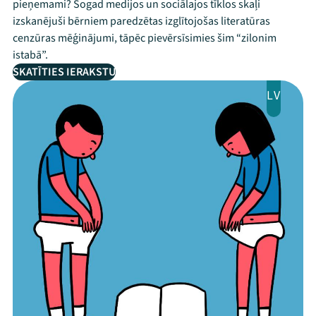
pieņemami? Šogad medijos un sociālajos tīklos skaļi
izskanējuši bērniem paredzētas izglītojošas literatūras
cenzūras mēģinājumi, tāpēc pievērsīsimies šim “zilonim
istabā”.
SKATĪTIES IERAKSTU
LV