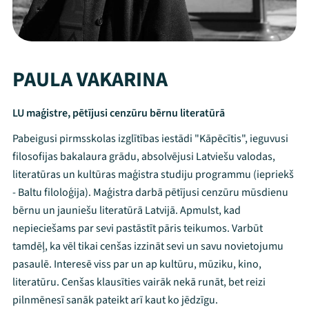
PAULA VAKARINA
LU maģistre, pētījusi cenzūru bērnu literatūrā
Pabeigusi pirmsskolas izglītības iestādi "Kāpēcītis", ieguvusi
filosofijas bakalaura grādu, absolvējusi Latviešu valodas,
literatūras un kultūras maģistra studiju programmu (iepriekš
- Baltu filoloģija). Maģistra darbā pētījusi cenzūru mūsdienu
bērnu un jauniešu literatūrā Latvijā. Apmulst, kad
nepieciešams par sevi pastāstīt pāris teikumos. Varbūt
tamdēļ, ka vēl tikai cenšas izzināt sevi un savu novietojumu
Mana programma
pasaulē. Interesē viss par un ap kultūru, mūziku, kino,
literatūru. Cenšas klausīties vairāk nekā runāt, bet reizi
pilnmēnesī sanāk pateikt arī kaut ko jēdzīgu.
Festivāls