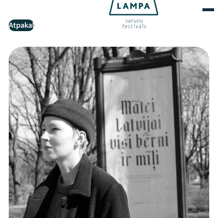
Atpakaļ