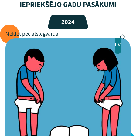
IEPRIEKŠĒJO GADU PASĀKUMI
Programma
2024
Arhīvs
Viņi bija LAMPĀ 2026
LV
Jaunumi
Ziedo
Veikals
Kontakti