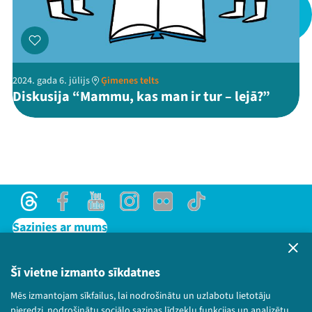
Threads
Facebook
Youtube
X
Instagram
Flick
TikTok
2024. gada 6. jūlijs
Ģimenes telts
Diskusija “Mammu, kas man ir tur – lejā?”
Threads
Facebook
Youtube
Instagram
Flick
TikTok
Sazinies ar mums
Privātuma politika
Lietošanas noteikumi un sīkdatņu politika
Šī vietne izmanto sīkdatnes
Bērnu aizsardzības politika
Mēs izmantojam sīkfailus, lai nodrošinātu un uzlabotu lietotāju
© 2026 Sarunu festivāls LAMPA Visas tiesības
pieredzi, nodrošinātu sociālo saziņas līdzekļu funkcijas un analizētu