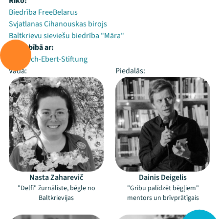
Rīko:
Biedrība FreeBelarus
Svjatlanas Cihanouskas birojs
Baltkrievu sieviešu biedrība "Māra"
Sadarbībā ar:
Friedrich-Ebert-Stiftung
Vada:
Piedalās:
Nasta Zaharevič
Dainis Deigelis
"Delfi" žurnāliste, bēgle no
"Gribu palīdzēt bēgļiem"
Baltkrievijas
mentors un brīvprātīgais