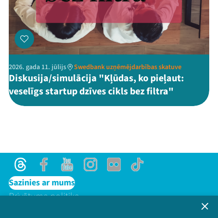
2026. gada 11. jūlijs
Swedbank uzņēmējdarbības skatuve
Diskusija/simulācija "Kļūdas, ko pieļaut:
veselīgs startup dzīves cikls bez filtra"
Threads
Facebook
Youtube
Instagram
Flick
TikTok
Sazinies ar mums
Privātuma politika
Lietošanas noteikumi un sīkdatņu politika