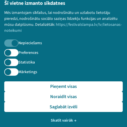
Bērnu aizsardzības politika
Šī vietne izmanto sīkdatnes
© 2026 Sarunu festivāls LAMPA Visas tiesības
Mēs izmantojam sīkfailus, lai nodrošinātu un uzlabotu lietotāju
paturētas.
pieredzi, nodrošinātu sociālo saziņas līdzekļu funkcijas un analizētu
mūsu datplūsmu. Detalizētāk:
https://festivalslampa.lv/lv/lietosanas-
noteikumi
Nepieciešams
Piesakies jaunumiem!
Preferences
Nepalaid garām aktuālāko informāciju!
Statistika
Mārketings
Pieņemt visas
Pieteikties
Noraidīt visas
🔗 https://festivalslampa.lv/lv/video-arhivs/2542?sp
eaker=Ivans%20Stra%C4%BCcavs&speaker_id=6018
Saglabāt izvēli
Skatīt vairāk
→