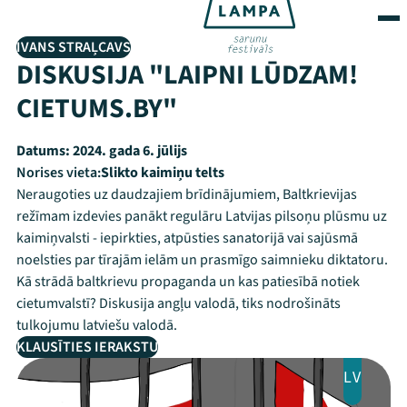
IVANS STRAĻCAVS
DISKUSIJA "LAIPNI LŪDZAM!
CIETUMS.BY"
Datums:
2024. gada 6. jūlijs
Norises vieta:
Slikto kaimiņu telts
Neraugoties uz daudzajiem brīdinājumiem, Baltkrievijas
režīmam izdevies panākt regulāru Latvijas pilsoņu plūsmu uz
kaimiņvalsti - iepirkties, atpūsties sanatorijā vai sajūsmā
noelsties par tīrajām ielām un prasmīgo saimnieku diktatoru.
Kā strādā baltkrievu propaganda un kas patiesībā notiek
cietumvalstī? Diskusija angļu valodā, tiks nodrošināts
tulkojumu latviešu valodā.
KLAUSĪTIES IERAKSTU
LV