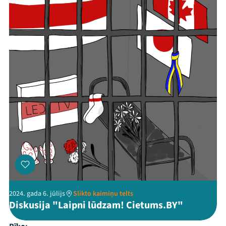
2024. gada 6. jūlijs
Slikto kaimiņu telts
Diskusija "Laipni lūdzam! Cietums.BY"