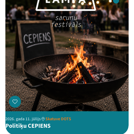
Ziedo
Veikals
Kontakti
Threads
Facebook
Youtube
X
Instagram
Flick
TikTok
2026. gada 11. jūlijs
Skatuve DOTS
Politiķu CEPIENS