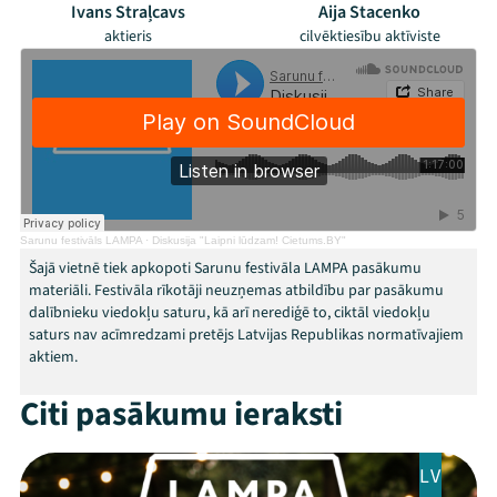
Ivans Straļcavs
Aija Stacenko
aktieris
cilvēktiesību aktīviste
Mana programma
Sarunu festivāls LAMPA
·
Diskusija "Laipni lūdzam! Cietums.BY"
Šajā vietnē tiek apkopoti Sarunu festivāla LAMPA pasākumu
Festivāls
materiāli. Festivāla rīkotāji neuzņemas atbildību par pasākumu
dalībnieku viedokļu saturu, kā arī nerediģē to, ciktāl viedokļu
Programma
saturs nav acīmredzami pretējs Latvijas Republikas normatīvajiem
aktiem.
Arhīvs
Citi pasākumu ieraksti
Viņi bija LAMPĀ 2026
LV
Jaunumi