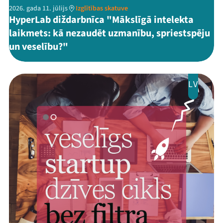
2026. gada 11. jūlijs
Izglītības skatuve
HyperLab diždarbnīca "Mākslīgā intelekta
laikmets: kā nezaudēt uzmanību, spriestspēju
un veselību?"
LV