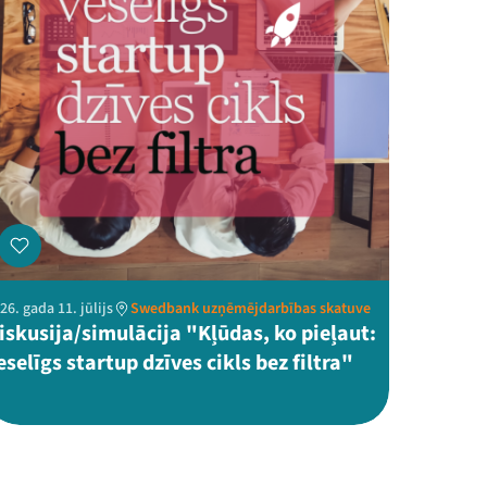
26. gada 11. jūlijs
Swedbank uzņēmējdarbības skatuve
iskusija/simulācija "Kļūdas, ko pieļaut:
eselīgs startup dzīves cikls bez filtra"