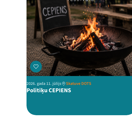
2026. gada 11. jūlijs
Skatuve DOTS
Politiķu CEPIENS