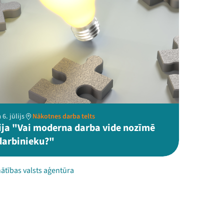
6. jūlijs
Nākotnes darba telts
ija "Vai moderna darba vide nozīmē
 darbinieku?"
ātības valsts aģentūra