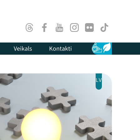
Threads
Facebook
Youtube
Instagram
Flick
TikTok
Veikals
Kontakti
Pieejamība
Ilgtspēja
LV