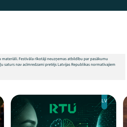
 materiāli. Festivāla rīkotāji neuzņemas atbildību par pasākumu
okļu saturs nav acīmredzami pretējs Latvijas Republikas normatīvajiem
LV