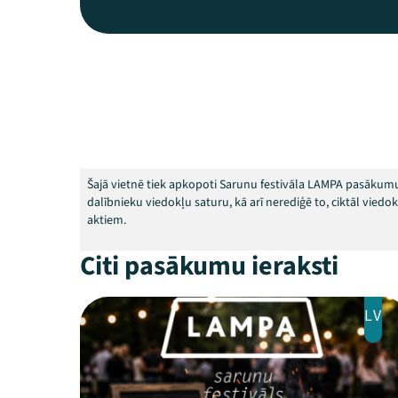
Šajā vietnē tiek apkopoti Sarunu festivāla LAMPA pasākumu
dalībnieku viedokļu saturu, kā arī nerediģē to, ciktāl vied
aktiem.
Citi pasākumu ieraksti
LV