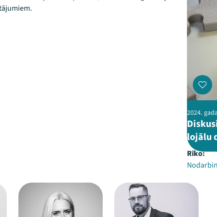
utājumiem.
2024. gada 
Diskus
lojālu
Rīko:
Nodarbin