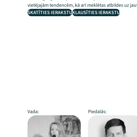
vietējajām tendencēm, kā arī meklētas atbildes uz ja
SKATĪTIES IERAKSTU
KLAUSĪTIES IERAKSTU
Vada:
Piedalās: