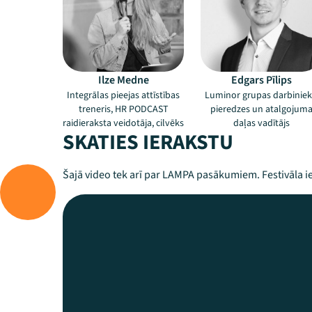
Ilze Medne
Edgars Pīlips
Integrālas pieejas attīstības
Luminor grupas darbinie
treneris, HR PODCAST
pieredzes un atalgojum
raidieraksta veidotāja, cilvēks
daļas vadītājs
SKATIES IERAKSTU
Šajā video tek arī par LAMPA pasākumiem. Festivāla ie