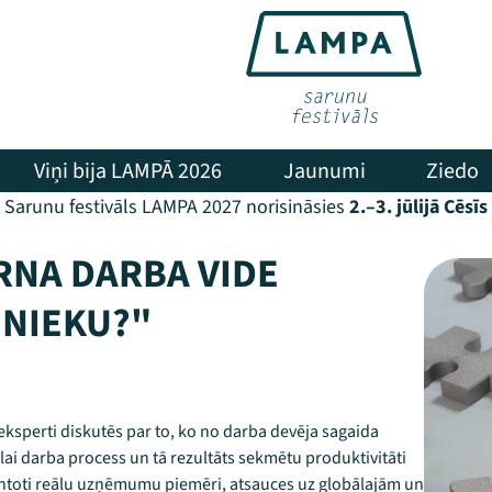
Viņi bija LAMPĀ 2026
Jaunumi
Ziedo
Sarunu festivāls LAMPA 2027 norisināsies
2.–3. jūlijā Cēsīs
RNA DARBA VIDE
INIEKU?"
ksperti diskutēs par to, ko no darba devēja sagaida
lai darba process un tā rezultāts sekmētu produktivitāti
mantoti reālu uzņēmumu piemēri, atsauces uz globālajām un