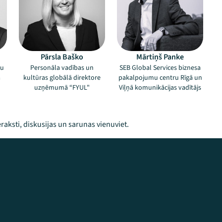
Pārsla Baško
Mārtiņš Panke
ku
Personāla vadības un
SEB Global Services biznesa
a
kultūras globālā direktore
pakalpojumu centru Rīgā un
uzņēmumā “FYUL"
Viļņā komunikācijas vadītājs
raksti, diskusijas un sarunas vienuviet.