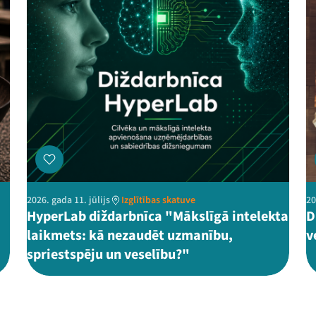
2026. gada 11. jūlijs
Izglītības skatuve
20
HyperLab diždarbnīca "Mākslīgā intelekta
D
laikmets: kā nezaudēt uzmanību,
v
spriestspēju un veselību?"