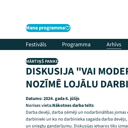
Mana programma
Festivāls
Programma
Arhīvs
MĀRTIŅŠ PANKE
DISKUSIJA "VAI MODE
NOZĪMĒ LOJĀLU DARB
Datums:
2024. gada 6. jūlijs
Norises vieta:
Nākotnes darba telts
Darba devēji, darba ņēmēji un nodarbinātības jomas e
darbinieki un ko no darbinieka sagaida darba devējs, 
un sniegtu gandarījumu. Diskusijas ietvaros tiks iz