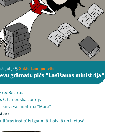
5. jūlijs
Slikto kaimiņu telts
ievu grāmatu pičs "Lasīšanas ministrija"
 FreeBelarus
as Cihanouskas birojs
u sieviešu biedrība "Māra"
ā ar:
ultūras institūts Igaunijā, Latvijā un Lietuvā