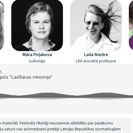
Māra Poļakova
Laila Niedre
tulkotāja
LKA acociētā profesore
 materiāli. Festivāla rīkotāji neuzņemas atbildību par pasākumu
okļu saturs nav acīmredzami pretējs Latvijas Republikas normatīvajiem