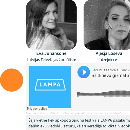
Eva Johansone
Aļesja Loseva
Latvijas Televīzijas žurnāliste
dzejniece
Sarunu festivāls LAMPA
·
Baltkrievu grāmatu pičs "Lasīšanas ministrija"
Šajā vietnē tiek apkopoti Sarunu festivāla LAMPA pasākumu
dalībnieku viedokļu saturu, kā arī nerediģē to, ciktāl vied