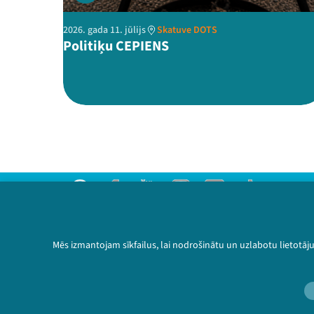
2026. gada 11. jūlijs
Skatuve DOTS
Politiķu CEPIENS
Threads
Facebook
Youtube
Instagram
Flick
TikTok
Sazinies ar mums
Privātuma politika
Mēs izmantojam sīkfailus, lai nodrošinātu un uzlabotu lietotāj
Lietošanas noteikumi un sīkdatņu politika
Bērnu aizsardzības politika
© 2026 Sarunu festivāls LAMPA Visas tiesības 