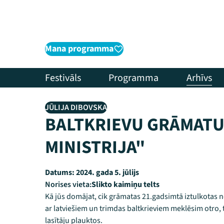
Mana programma
Festivāls
Programma
Arhīvs
JŪLIJA DIBOVSKA
BALTKRIEVU GRĀMATU
MINISTRIJA"
Datums:
2024. gada 5. jūlijs
Norises vieta:
Slikto kaimiņu telts
Kā jūs domājat, cik grāmatas 21.gadsimtā iztulkotas no
ar latviešiem un trimdas baltkrieviem meklēsim otro,
lasītāju plauktos.