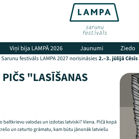
Viņi bija LAMPĀ 2026
Jaunumi
Ziedo
Sarunu festivāls LAMPA 2027 norisināsies
2.–3. jūlijā Cēsīs
 PIČS "LASĪŠANAS
 baltkrievu valodas un izdotas latviski? Viena. Pičā kopā
 trešo un ceturto grāmatu, kam būtu jānonāk latviešu