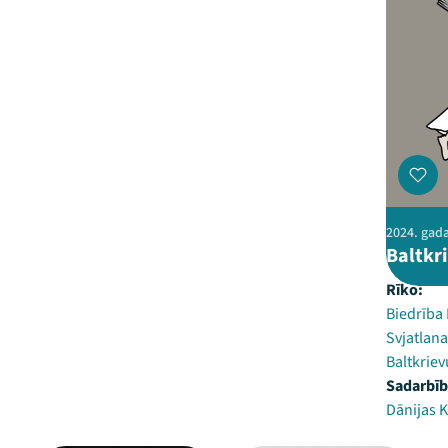
2024. gada 
Baltkr
Rīko:
Biedrība
Svjatlan
Baltkriev
Sadarbīb
Dānijas K