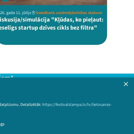
26. gada 11. jūlijs
Swedbank uzņēmējdarbības skatuve
iskusija/simulācija "Kļūdas, ko pieļaut:
eselīgs startup dzīves cikls bez filtra"
iem!
formāciju!
 datplūsmu. Detalizētāk:
https://festivalslampa.lv/lv/lietosanas-
Pieteikties
ngs