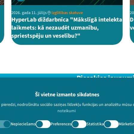
2026. gada 11. jūlijs
Izglītības skatuve
20
HyperLab diždarbnīca "Mākslīgā intelekta
D
laikmets: kā nezaudēt uzmanību,
v
spriestspēju un veselību?"
Piesakies jaunum
Nepalaid garām aktuālāko in
Šī vietne izmanto sīkdatnes
u pieredzi, nodrošinātu sociālo saziņas līdzekļu funkcijas un analizētu mūsu
noteikumi
Nepieciešams
Preferences
Statistika
Mārketi
paturētas.