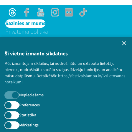
Threads
Facebook
Youtube
Instagram
Flick
TikTok
Sazinies ar mums
Privātuma politika
Lietošanas noteikumi un sīkdatņu politika
Bērnu aizsardzības politika
Šī vietne izmanto sīkdatnes
© 2026 Sarunu festivāls LAMPA Visas tiesības
paturētas.
Mēs izmantojam sīkfailus, lai nodrošinātu un uzlabotu lietotāju
pieredzi, nodrošinātu sociālo saziņas līdzekļu funkcijas un analizētu
mūsu datplūsmu. Detalizētāk:
https://festivalslampa.lv/lv/lietosanas-
noteikumi
Piesakies jaunumiem!
Nepieciešams
Preferences
Nepalaid garām aktuālāko informāciju!
Statistika
Mārketings