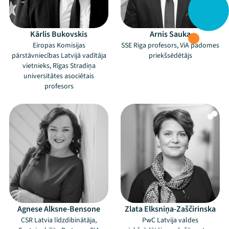
Kārlis Bukovskis
Arnis Sauka
Eiropas Komisijas
SSE Riga profesors, ViA padomes
pārstāvniecības Latvijā vadītāja
priekšsēdētājs
vietnieks, Rīgas Stradiņa
universitātes asociētais
profesors
Agnese Alksne-Bensone
Zlata Elksniņa-Zaščirinska
CSR Latvia līdzdibinātāja,
PwC Latvija valdes