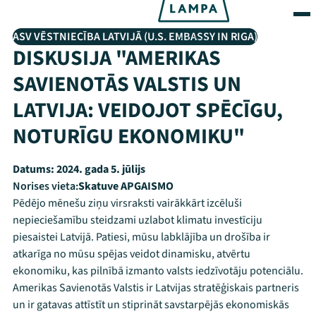
ASV VĒSTNIECĪBA LATVIJĀ (U.S. EMBASSY IN RIGA)
DISKUSIJA "AMERIKAS
SAVIENOTĀS VALSTIS UN
LATVIJA: VEIDOJOT SPĒCĪGU,
NOTURĪGU EKONOMIKU"
Datums:
2024. gada 5. jūlijs
Norises vieta:
Skatuve APGAISMO
Pēdējo mēnešu ziņu virsraksti vairākkārt izcēluši
nepieciešamību steidzami uzlabot klimatu investīciju
piesaistei Latvijā. Patiesi, mūsu labklājība un drošība ir
atkarīga no mūsu spējas veidot dinamisku, atvērtu
ekonomiku, kas pilnībā izmanto valsts iedzīvotāju potenciālu.
Amerikas Savienotās Valstis ir Latvijas stratēģiskais partneris
un ir gatavas attīstīt un stiprināt savstarpējās ekonomiskās