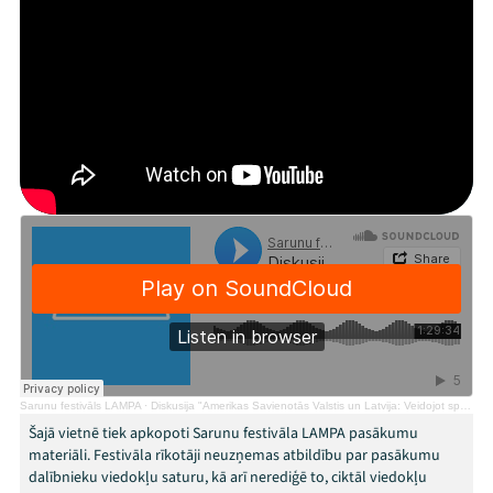
Mana programma
Festivāls
Programma
Arhīvs
Viņi bija LAMPĀ 2026
Jaunumi
Ziedo
Sarunu festivāls LAMPA
·
Diskusija "Amerikas Savienotās Valstis un Latvija: Veidojot spēcīgu, noturīgu ekonomiku"
Veikals
Šajā vietnē tiek apkopoti Sarunu festivāla LAMPA pasākumu
materiāli. Festivāla rīkotāji neuzņemas atbildību par pasākumu
Kontakti
dalībnieku viedokļu saturu, kā arī nerediģē to, ciktāl viedokļu