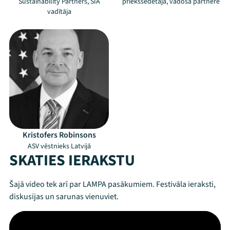
Sustainability Partners, SIA
priekšsēdētāja, vadošā partnere
vadītāja
Kristofers Robinsons
ASV vēstnieks Latvijā
SKATIES IERAKSTU
Šajā video tek arī par LAMPA pasākumiem. Festivāla ieraksti,
diskusijas un sarunas vienuviet.