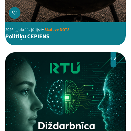
2026. gada 11. jūlijs
Skatuve DOTS
Politiķu CEPIENS
LV