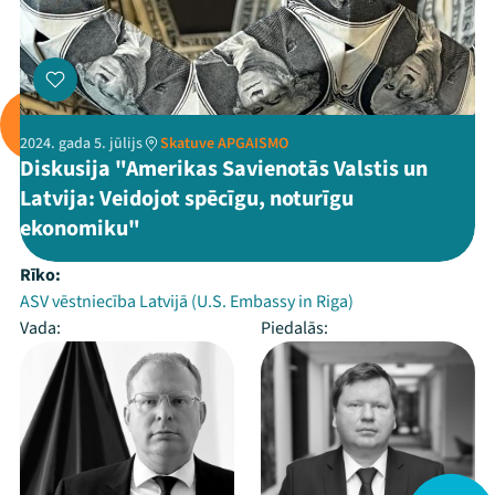
2024. gada 5. jūlijs
Skatuve APGAISMO
Diskusija "Amerikas Savienotās Valstis un
Latvija: Veidojot spēcīgu, noturīgu
ekonomiku"
Rīko:
ASV vēstniecība Latvijā (U.S. Embassy in Riga)
Vada:
Piedalās: