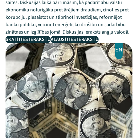
saites. Diskusijas laikā pārrunāsim, kā padarīt abu valstu
ekonomiku noturīgāku pret ārējiem draudiem, cīnoties pret
korupciju, piesaistot un stiprinot investīcijas, reformējot
banku politiku, veicinot enerģētisko drošību un sadarbību
zinātnes un izglītības jomā. Diskusijas ieraksts angļu valodā.
SKATĪTIES IERAKSTU
KLAUSĪTIES IERAKSTU
EN