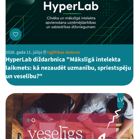
2026. gada 11. jūlijs
Izglītības skatuve
HyperLab diždarbnīca "Mākslīgā intelekta
laikmets: kā nezaudēt uzmanību, spriestspēju
un veselību?"
LV