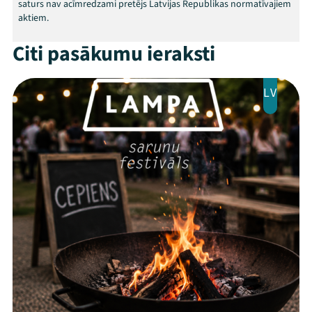
saturs nav acīmredzami pretējs Latvijas Republikas normatīvajiem
aktiem.
Citi pasākumu ieraksti
LV
Threads
Facebook
Youtube
X
Instagram
Flick
TikTok