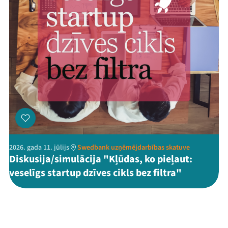
2026. gada 11. jūlijs
Swedbank uzņēmējdarbības skatuve
Diskusija/simulācija "Kļūdas, ko pieļaut:
veselīgs startup dzīves cikls bez filtra"