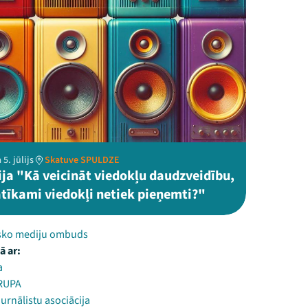
5. jūlijs
Skatuve SPULDZE
ija "Kā veicināt viedokļu daudzveidību,
atīkami viedokļi netiek pieņemti?"
sko mediju ombuds
ā ar:
a
RUPA
Žurnālistu asociācija