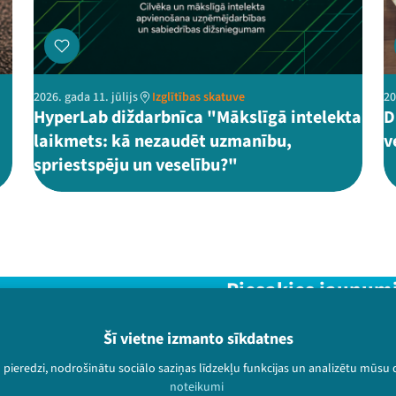
2026. gada 11. jūlijs
Izglītības skatuve
20
HyperLab diždarbnīca "Mākslīgā intelekta
D
laikmets: kā nezaudēt uzmanību,
v
spriestspēju un veselību?"
Piesakies jaunum
Nepalaid garām aktuālāko in
Šī vietne izmanto sīkdatnes
u pieredzi, nodrošinātu sociālo saziņas līdzekļu funkcijas un analizētu mūsu
noteikumi