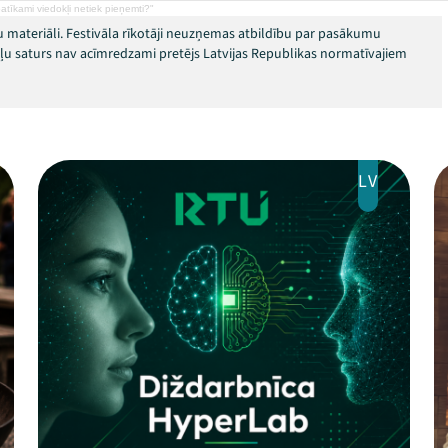
atīkami viedokļi netiek pieņemti?"
 materiāli. Festivāla rīkotāji neuzņemas atbildību par pasākumu
okļu saturs nav acīmredzami pretējs Latvijas Republikas normatīvajiem
LV