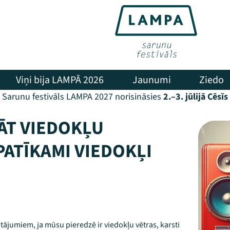
Viņi bija LAMPĀ 2026
Jaunumi
Ziedo
Sarunu festivāls LAMPA 2027 norisināsies
2.–3. jūlijā Cēsīs
NĀT VIEDOKĻU
PATĪKAMI VIEDOKĻI
utājumiem, ja mūsu pieredzē ir viedokļu vētras, karsti