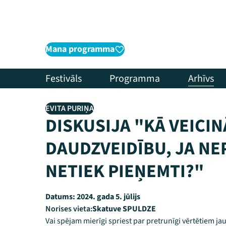
Mana programma
Festivāls
Programma
Arhīvs
EVITA PURIŅA
DISKUSIJA "KĀ VEICI
DAUDZVEIDĪBU, JA NE
NETIEK PIEŅEMTI?"
Datums:
2024. gada 5. jūlijs
Norises vieta:
Skatuve SPULDZE
Vai spējam mierīgi spriest par pretrunīgi vērtētiem ja