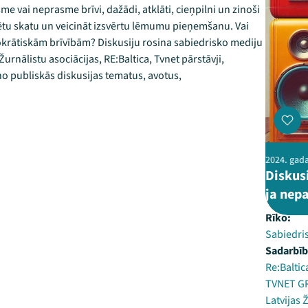
vai neprasme brīvi, dažādi, atklāti, cieņpilni un zinoši
mētu skatu un veicināt izsvērtu lēmumu pieņemšanu. Vai
emokrātiskām brīvībām? Diskusiju rosina sabiedrisko mediju
urnālistu asociācijas, RE:Baltica, Tvnet pārstāvji,
no publiskās diskusijas tematus, avotus,
2024. gada 
Diskus
ja nep
Rīko:
Sabiedri
Sadarbīb
Re:Baltic
TVNET G
Latvijas 