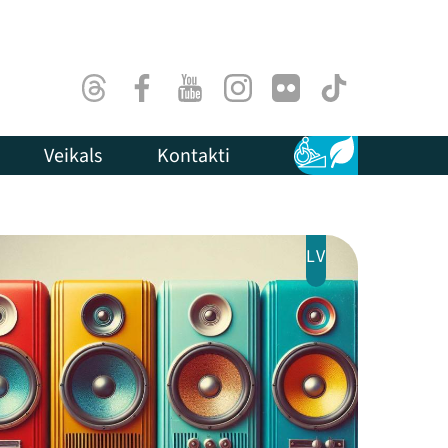
Threads
Facebook
Youtube
Instagram
Flick
TikTok
Veikals
Kontakti
Pieejamība
Ilgtspēja
LV