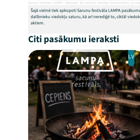
Sarunu festivāls LAMPA
·
Diskusija "Kā veicināt viedokļu daudzveidību, ja nep
Šajā vietnē tiek apkopoti Sarunu festivāla LAMPA pasākumu
dalībnieku viedokļu saturu, kā arī nerediģē to, ciktāl vied
aktiem.
Citi pasākumu ieraksti
LV