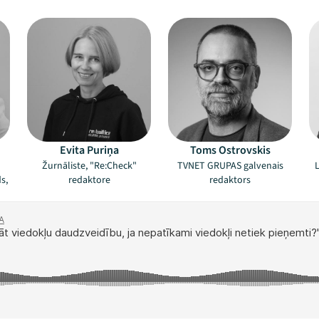
Evita Puriņa
Toms Ostrovskis
o
Žurnāliste, "Re:Check"
TVNET GRUPAS galvenais
L
s,
redaktore
redaktors