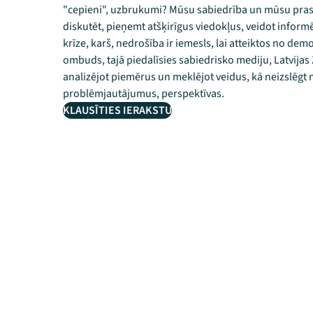
"cepieni", uzbrukumi? Mūsu sabiedrība un mūsu prasme 
diskutēt, pieņemt atšķirīgus viedokļus, veidot infor
krīze, karš, nedrošība ir iemesls, lai atteiktos no d
ombuds, tajā piedalīsies sabiedrisko mediju, Latvijas Ž
analizējot piemērus un meklējot veidus, kā neizslēgt 
problēmjautājumus, perspektīvas.
KLAUSĪTIES IERAKSTU