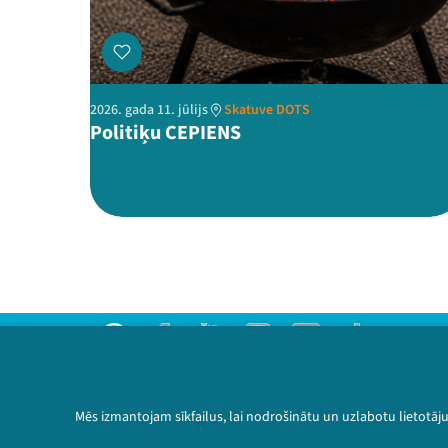
2026. gada 11. jūlijs
Skatuve DOTS
Politiķu CEPIENS
Threads
Facebook
Youtube
Instagram
Flick
TikTok
Sazinies ar mums
Privātuma politika
Mēs izmantojam sīkfailus, lai nodrošinātu un uzlabotu lietotāj
Lietošanas noteikumi un sīkdatņu politika