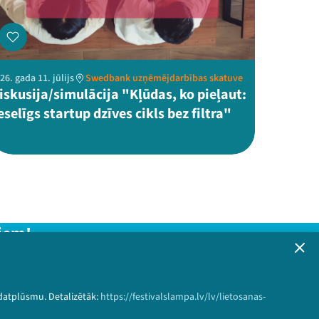
26. gada 11. jūlijs
Swedbank uzņēmējdarbības skatuve
iskusija/simulācija "Kļūdas, ko pieļaut:
eselīgs startup dzīves cikls bez filtra"
iem!
formāciju!
 datplūsmu. Detalizētāk:
https://festivalslampa.lv/lv/lietosanas-
Pieteikties