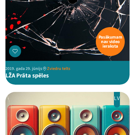
Pasākumam
nav video
ieraksta
2019. gada 29. jūnijs
Zviedru telts
LŽA Prāta spēles
LV