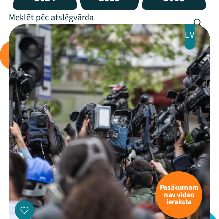
LV
Pasākumam
nav video
ieraksta