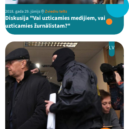
2018. gada 29. jūnijs
Zviedru telts
Diskusija "Vai uzticamies medijiem, vai
uzticamies žurnālistam?"
LV
Mana programma
Festivāls
Programma
Arhīvs