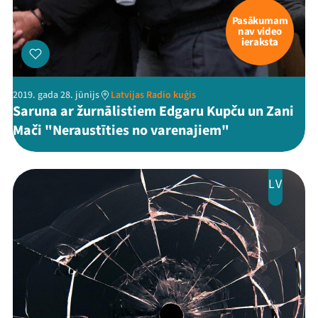
Viņi bija LAMPĀ 2026
Pasākumam
nav video
Jaunumi
ieraksta
Ziedo
2019. gada 28. jūnijs
Latvijas Radio kuģis
Veikals
Saruna ar žurnālistiem Edgaru Kupču un Zani
Mači "Neraustīties no varenajiem"
Kontakti
LV
Threads
Facebook
Youtube
X
Instagram
Flick
TikTok