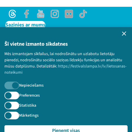
Threads
Facebook
Youtube
Instagram
Flick
TikTok
Sazinies ar mums
Privātuma politika
Lietošanas noteikumi un sīkdatņu politika
Šī vietne izmanto sīkdatnes
Bērnu aizsardzības politika
Mēs izmantojam sīkfailus, lai nodrošinātu un uzlabotu lietotāju
© 2026 Sarunu festivāls LAMPA Visas tiesības
pieredzi, nodrošinātu sociālo saziņas līdzekļu funkcijas un analizētu
paturētas.
mūsu datplūsmu. Detalizētāk:
https://festivalslampa.lv/lv/lietosanas-
noteikumi
Nepieciešams
Piesakies jaunumiem!
Preferences
Statistika
Nepalaid garām aktuālāko informāciju!
Mārketings
Pieņemt visas