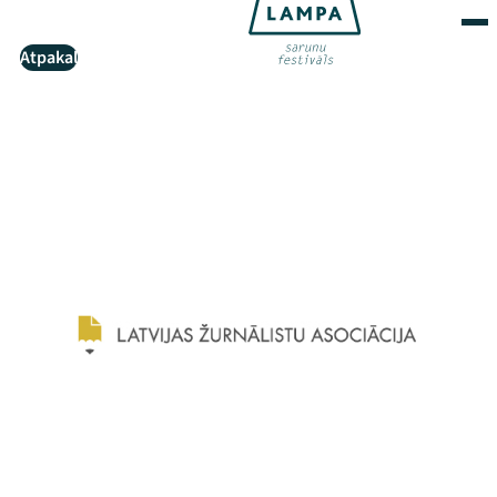
Atpakaļ