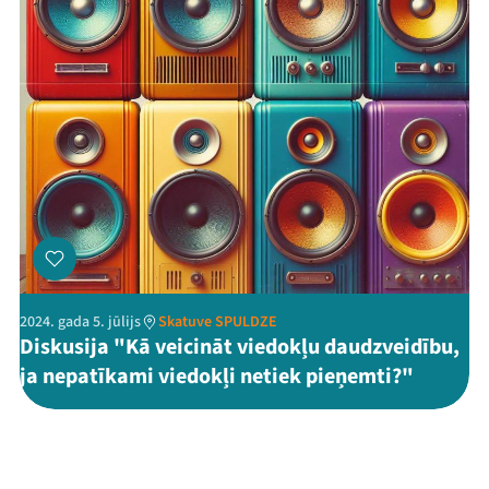
2024. gada 5. jūlijs
Skatuve SPULDZE
Diskusija "Kā veicināt viedokļu daudzveidību,
ja nepatīkami viedokļi netiek pieņemti?"