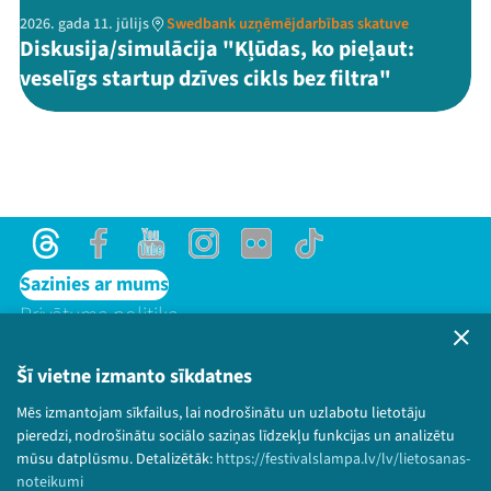
2026. gada 11. jūlijs
Swedbank uzņēmējdarbības skatuve
Diskusija/simulācija "Kļūdas, ko pieļaut:
veselīgs startup dzīves cikls bez filtra"
Threads
Facebook
Youtube
Instagram
Flick
TikTok
Sazinies ar mums
Privātuma politika
Lietošanas noteikumi un sīkdatņu politika
Bērnu aizsardzības politika
Šī vietne izmanto sīkdatnes
© 2026 Sarunu festivāls LAMPA Visas tiesības
Mēs izmantojam sīkfailus, lai nodrošinātu un uzlabotu lietotāju
paturētas.
pieredzi, nodrošinātu sociālo saziņas līdzekļu funkcijas un analizētu
mūsu datplūsmu. Detalizētāk:
https://festivalslampa.lv/lv/lietosanas-
noteikumi