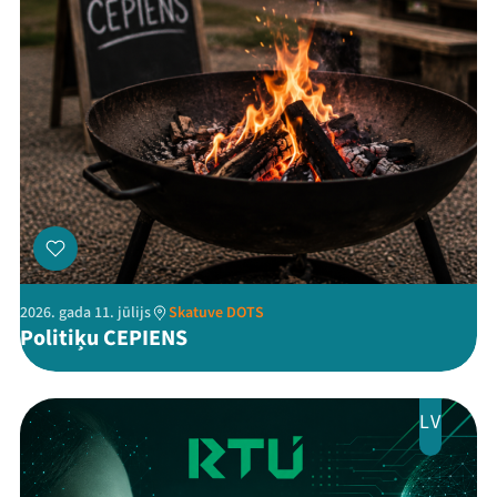
2026. gada 11. jūlijs
Skatuve DOTS
Politiķu CEPIENS
LV