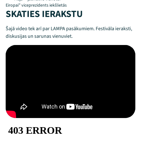
Eiropai” viceprezidents iekšlietās
SKATIES IERAKSTU
Šajā video tek arī par LAMPA pasākumiem. Festivāla ieraksti,
diskusijas un sarunas vienuviet.
Mana programma
Festivāls
Programma
Arhīvs
Viņi bija LAMPĀ 2026
Jaunumi
Ziedo