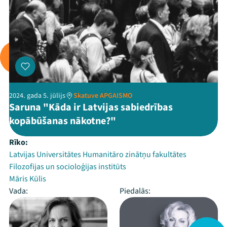
2024. gada 5. jūlijs
Skatuve APGAISMO
Saruna "Kāda ir Latvijas sabiedrības
kopābūšanas nākotne?"
Rīko:
Latvijas Universitātes Humanitāro zinātņu fakultātes
Filozofijas un socioloģijas institūts
Māris Kūlis
Vada:
Piedalās: