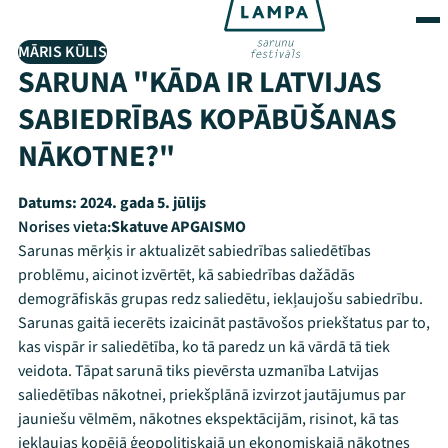
MĀRIS KŪLIS
SARUNA "KĀDA IR LATVIJAS
SABIEDRĪBAS KOPĀBŪŠANAS
NĀKOTNE?"
Datums:
2024. gada 5. jūlijs
Norises vieta:
Skatuve APGAISMO
Sarunas mērķis ir aktualizēt sabiedrības saliedētības
problēmu, aicinot izvērtēt, kā sabiedrības dažādās
demogrāfiskās grupas redz saliedētu, iekļaujošu sabiedrību.
Sarunas gaitā iecerēts izaicināt pastāvošos priekštatus par to,
kas vispār ir saliedētība, ko tā paredz un kā vārdā tā tiek
veidota. Tāpat sarunā tiks pievērsta uzmanība Latvijas
saliedētības nākotnei, priekšplānā izvirzot jautājumus par
jauniešu vēlmēm, nākotnes ekspektācijām, risinot, kā tas
iekļaujas kopējā ģeopolitiskajā un ekonomiskajā nākotnes