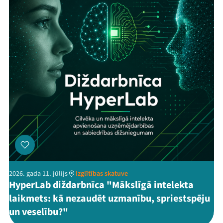
2026. gada 11. jūlijs
Izglītības skatuve
HyperLab diždarbnīca "Mākslīgā intelekta
laikmets: kā nezaudēt uzmanību, spriestspēju
un veselību?"