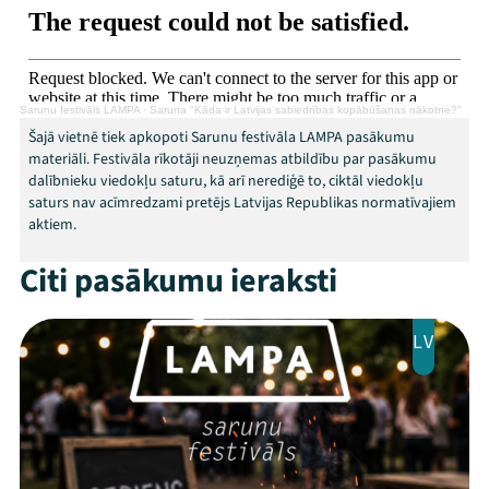
Veikals
Kontakti
Sarunu festivāls LAMPA
·
Saruna "Kāda ir Latvijas sabiedrības kopābūšanas nākotne?"
Šajā vietnē tiek apkopoti Sarunu festivāla LAMPA pasākumu
materiāli. Festivāla rīkotāji neuzņemas atbildību par pasākumu
dalībnieku viedokļu saturu, kā arī nerediģē to, ciktāl viedokļu
saturs nav acīmredzami pretējs Latvijas Republikas normatīvajiem
aktiem.
Citi pasākumu ieraksti
Threads
Facebook
Youtube
X
Instagram
Flick
TikTok
LV