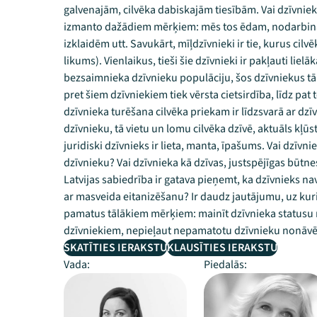
galvenajām, cilvēka dabiskajām tiesībām. Vai dzīvnieka
izmanto dažādiem mērķiem: mēs tos ēdam, nodarbin
izklaidēm utt. Savukārt, mīļdzīvnieki ir tie, kurus cil
likums). Vienlaikus, tieši šie dzīvnieki ir pakļauti liel
bezsaimnieka dzīvnieku populāciju, šos dzīvniekus tā
pret šiem dzīvniekiem tiek vērsta cietsirdība, līdz pat
dzīvnieka turēšana cilvēka priekam ir līdzsvarā ar dz
dzīvnieku, tā vietu un lomu cilvēka dzīvē, aktuāls kļūst
juridiski dzīvnieks ir lieta, manta, īpašums. Vai dzīvn
dzīvnieku? Vai dzīvnieka kā dzīvas, justspējīgas būtnes 
Latvijas sabiedrība ir gatava pieņemt, ka dzīvnieks nav
ar masveida eitanizēšanu? Ir daudz jautājumu, uz kuri
pamatus tālākiem mērķiem: mainīt dzīvnieka statusu no
dzīvniekiem, nepieļaut nepamatotu dzīvnieku nonāv
SKATĪTIES IERAKSTU
KLAUSĪTIES IERAKSTU
Vada:
Piedalās: