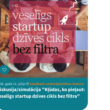
26. gada 11. jūlijs
Swedbank uzņēmējdarbības skatuve
iskusija/simulācija "Kļūdas, ko pieļaut:
eselīgs startup dzīves cikls bez filtra"