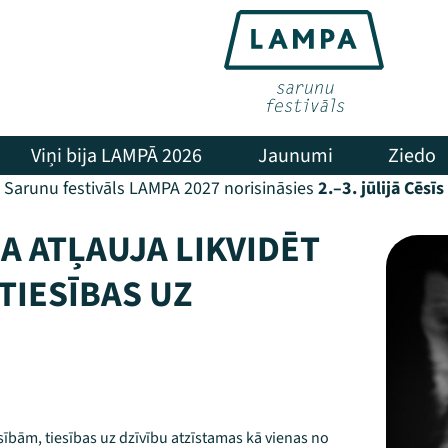
Viņi bija LAMPĀ 2026
Jaunumi
Ziedo
Sarunu festivāls LAMPA 2027 norisināsies
2.–3. jūlijā Cēsīs
A ATĻAUJA LIKVIDĒT
 TIESĪBAS UZ
iesībām, tiesības uz dzīvību atzīstamas kā vienas no