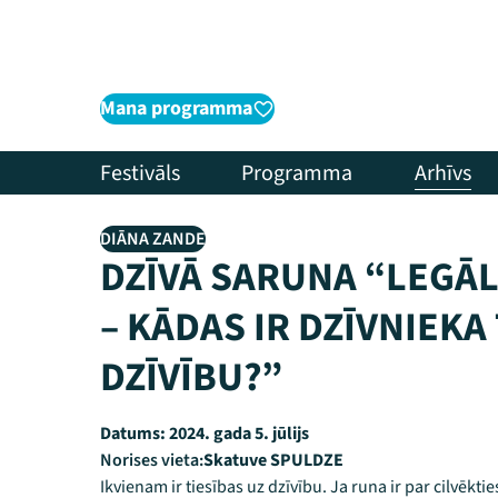
Mana programma
Festivāls
Programma
Arhīvs
DIĀNA ZANDE
DZĪVĀ SARUNA “LEGĀL
– KĀDAS IR DZĪVNIEKA
DZĪVĪBU?”
Datums:
2024. gada 5. jūlijs
Norises vieta:
Skatuve SPULDZE
Ikvienam ir tiesības uz dzīvību. Ja runa ir par cilvēkt