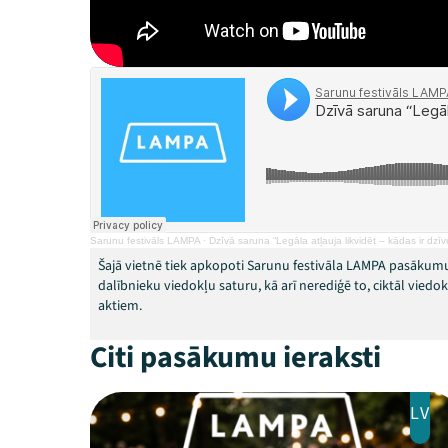
Sarunu festivāls LAMPA
·
Dzīvā saruna “Legāla atļauja likvidēt – kādas ir dzī
Šajā vietnē tiek apkopoti Sarunu festivāla LAMPA pasākumu
dalībnieku viedokļu saturu, kā arī nerediģē to, ciktāl vied
aktiem.
Citi pasākumu ieraksti
LV