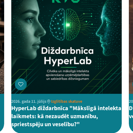
2026. gada 11. jūlijs
Izglītības skatuve
20
HyperLab diždarbnīca "Mākslīgā intelekta
D
laikmets: kā nezaudēt uzmanību,
v
spriestspēju un veselību?"