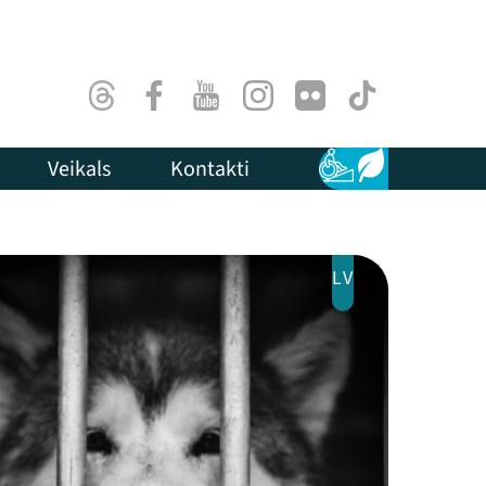
Threads
Facebook
Youtube
Instagram
Flick
TikTok
Veikals
Kontakti
Pieejamība
Ilgtspēja
LV