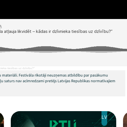
vnieka tiesības uz dzīvību?”
 materiāli. Festivāla rīkotāji neuzņemas atbildību par pasākumu
okļu saturs nav acīmredzami pretējs Latvijas Republikas normatīvajiem
LV