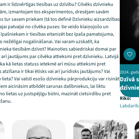
m ir līdzvērtīgas tiesības uz dzīvību? Cilvēks dzīvnieku
ām, izmantojam tos eksperimentos, dresējam savām
vēks tur savam priekam (tā tos definē Dzīvnieku aizsardzības
ākajai patvaļai no cilvēka puses: tie veido klaiņojošo un
 īpašniekam ir tiesības eitanizēt bez īpaša pamatojuma,
 to nežēlīgai nogalināšanai. Vai varam uzskatīt, ka
īvnieka tiesībām dzīvot? Mainoties sabiedriskai domai par
 arī jautājums par cilvēka attieksmi pret dzīvnieku. Latvijā
ieka kā lietas statuss ietekmē arī mūsu attieksmi pret
atzīšana ir tikai ētisks vai arī juridisks jautājums? Vai
2024. gada 
Dzīvā s
 lieta? Vai valstī esošo dzīvnieku pārprodukciju var risināt
em aicināsim atbildēt sarunas dalībniekus, lai liktu
dzīvnie
 lietas uz justspējīgu būtni, mazināt cietsirdību pret
Rīko:
ēšanu.
Labdarīb