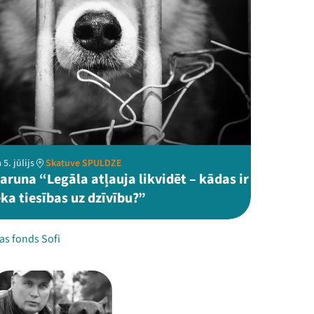
5. jūlijs
Skatuve SPULDZE
aruna “Legāla atļauja likvidēt – kādas ir
ka tiesības uz dzīvību?”
as fonds Sofi