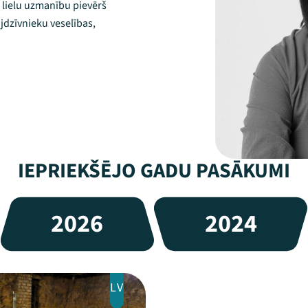
 lielu uzmanību pievērš
ājdzīvnieku veselības,
IEPRIEKŠĒJO GADU PASĀKUMI
2026
2024
LV