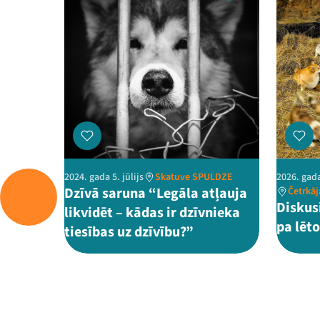
2024. gada 5. jūlijs
Skatuve SPULDZE
2026. gada
Dzīvā saruna “Legāla atļauja
Četrkāj
Diskus
likvidēt – kādas ir dzīvnieka
pa lēt
tiesības uz dzīvību?”