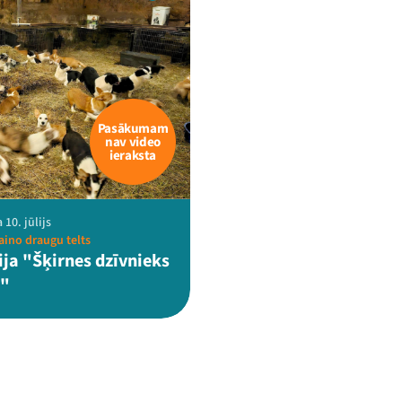
Pasākumam
nav video
ieraksta
 10. jūlijs
aino draugu telts
ija "Šķirnes dzīvnieks
o"