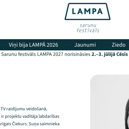
Viņi bija LAMPĀ 2026
Jaunumi
Ziedo
Sarunu festivāls LAMPA 2027 norisināsies
2.–3. jūlijā Cēsīs
i TV raidījumu veidošanā,
a ir projektu vadītāja labdarības
kārīgais Čiekurs. Suņa saimnieka