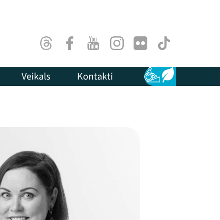
Threads
Facebook
Youtube
Instagram
Flick
TikTok
Veikals
Kontakti
Pieejamība
Ilgtspēja