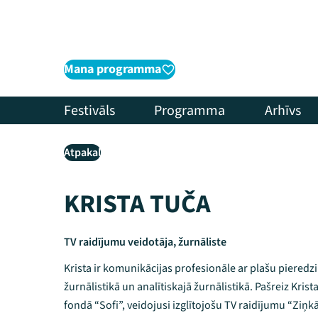
Mana programma
Festivāls
Programma
Arhīvs
Atpakaļ
KRISTA TUČA
TV raidījumu veidotāja, žurnāliste
Krista ir komunikācijas profesionāle ar plašu pieredz
žurnālistikā un analītiskajā žurnālistikā. Pašreiz Krist
fondā “Sofi”, veidojusi izglītojošu TV raidījumu “Ziņ