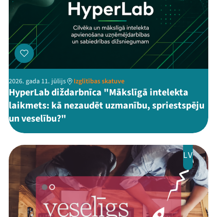
2026. gada 11. jūlijs
Izglītības skatuve
HyperLab diždarbnīca "Mākslīgā intelekta
laikmets: kā nezaudēt uzmanību, spriestspēju
un veselību?"
LV