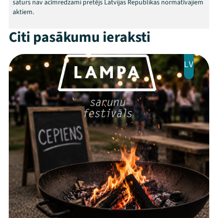
saturs nav acīmredzami pretējs Latvijas Republikas normatīvajiem
aktiem.
Citi pasākumu ieraksti
LV
Threads
Facebook
Youtube
X
Instagram
Flick
TikTok