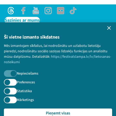
Threads
Facebook
Youtube
Instagram
Flick
TikTok
Sazinies ar mums
Privātuma politika
Lietošanas noteikumi un sīkdatņu politika
Šī vietne izmanto sīkdatnes
Bērnu aizsardzības politika
Mēs izmantojam sīkfailus, lai nodrošinātu un uzlabotu lietotāju
© 2026 Sarunu festivāls LAMPA Visas tiesības
pieredzi, nodrošinātu sociālo saziņas līdzekļu funkcijas un analizētu
paturētas.
mūsu datplūsmu. Detalizētāk:
https://festivalslampa.lv/lv/lietosanas-
noteikumi
Nepieciešams
Piesakies jaunumiem!
Preferences
Statistika
Nepalaid garām aktuālāko informāciju!
Mārketings
Pieņemt visas