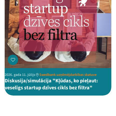
2026. gada 11. jūlijs
Swedbank uzņēmējdarbības skatuve
Diskusija/simulācija "Kļūdas, ko pieļaut:
veselīgs startup dzīves cikls bez filtra"