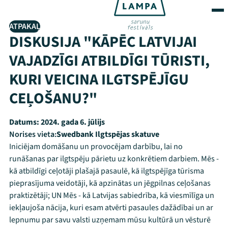
ATPAKAĻ
DISKUSIJA "KĀPĒC LATVIJAI
VAJADZĪGI ATBILDĪGI TŪRISTI,
KURI VEICINA ILGTSPĒJĪGU
CEĻOŠANU?"
Datums:
2024. gada 6. jūlijs
Norises vieta:
Swedbank Ilgtspējas skatuve
Iniciējam domāšanu un provocējam darbību, lai no
runāšanas par ilgtspēju pārietu uz konkrētiem darbiem. Mēs -
kā atbildīgi ceļotāji plašajā pasaulē, kā ilgtspējīga tūrisma
pieprasījuma veidotāji, kā apzinātas un jēgpilnas ceļošanas
praktizētāji; UN Mēs - kā Latvijas sabiedrība, kā viesmīlīga un
iekļaujoša nācija, kuri esam atvērti pasaules dažādībai un ar
lepnumu par savu valsti uzņemam mūsu kultūrā un vēsturē