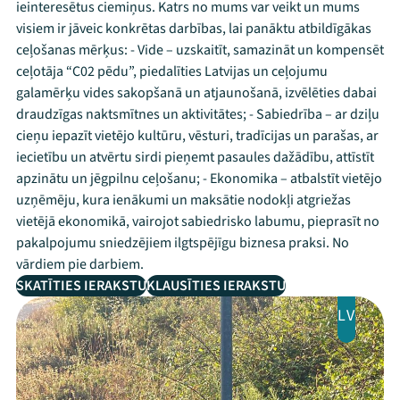
ieinteresētus ciemiņus. Katrs no mums var veikt un mums
visiem ir jāveic konkrētas darbības, lai panāktu atbildīgākas
ceļošanas mērķus: - Vide – uzskaitīt, samazināt un kompensēt
ceļotāja “C02 pēdu”, piedalīties Latvijas un ceļojumu
galamērķu vides sakopšanā un atjaunošanā, izvēlēties dabai
draudzīgas naktsmītnes un aktivitātes; - Sabiedrība – ar dziļu
cieņu iepazīt vietējo kultūru, vēsturi, tradīcijas un parašas, ar
iecietību un atvērtu sirdi pieņemt pasaules dažādību, attīstīt
apzinātu un jēgpilnu ceļošanu; - Ekonomika – atbalstīt vietējo
uzņēmēju, kura ienākumi un maksātie nodokļi atgriežas
vietējā ekonomikā, vairojot sabiedrisko labumu, pieprasīt no
pakalpojumu sniedzējiem ilgtspējīgu biznesa praksi. No
vārdiem pie darbiem.
SKATĪTIES IERAKSTU
KLAUSĪTIES IERAKSTU
LV