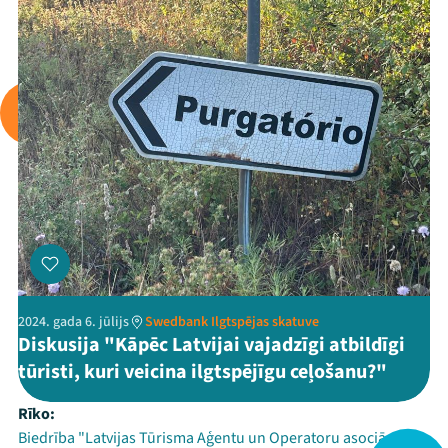
2024. gada 6. jūlijs
Swedbank Ilgtspējas skatuve
Diskusija "Kāpēc Latvijai vajadzīgi atbildīgi
tūristi, kuri veicina ilgtspējīgu ceļošanu?"
Rīko:
Biedrība "Latvijas Tūrisma Aģentu un Operatoru asociācija" -