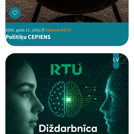
2026. gada 11. jūlijs
Skatuve DOTS
Politiķu CEPIENS
LV