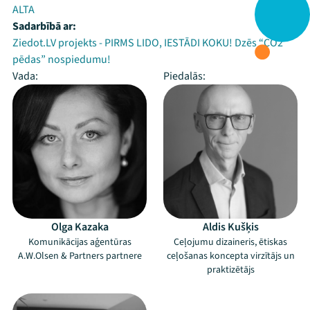
ALTA
Sadarbībā ar:
Ziedot.LV projekts - PIRMS LIDO, IESTĀDI KOKU! Dzēs “CO2
pēdas” nospiedumu!
Vada:
Piedalās:
Olga Kazaka
Aldis Kušķis
Komunikācijas aģentūras
Ceļojumu dizaineris, ētiskas
A.W.Olsen & Partners partnere
ceļošanas koncepta virzītājs un
praktizētājs