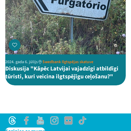
2024. gada 6. jūlijs
Swedbank Ilgtspējas skatuve
Diskusija "Kāpēc Latvijai vajadzīgi atbildīgi
tūristi, kuri veicina ilgtspējīgu ceļošanu?"
Threads
Facebook
Youtube
Instagram
Flick
TikTok