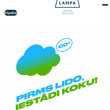
Atpakaļ