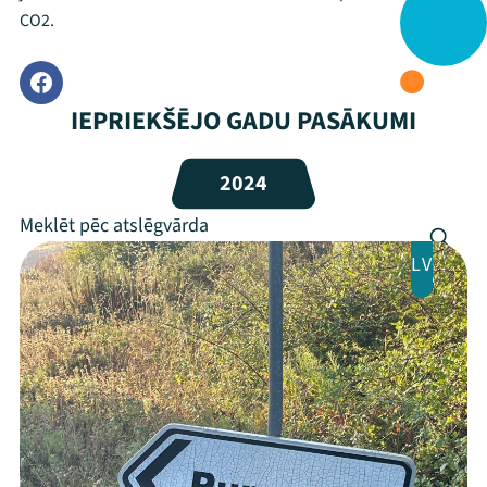
Jaunumi
CO2.
Ziedo
IEPRIEKŠĒJO GADU PASĀKUMI
Veikals
Kontakti
2024
LV
Threads
Facebook
Youtube
X
Instagram
Flick
TikTok