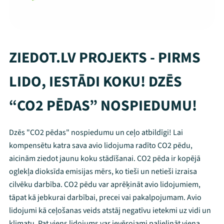
ZIEDOT.LV PROJEKTS - PIRMS
LIDO, IESTĀDI KOKU! DZĒS
“CO2 PĒDAS” NOSPIEDUMU!
Dzēs "CO2 pēdas" nospiedumu un ceļo atbildīgi! Lai
kompensētu katra sava avio lidojuma radīto CO2 pēdu,
aicinām ziedot jaunu koku stādīšanai. CO2 pēda ir kopējā
oglekļa dioksīda emisijas mērs, ko tieši un netieši izraisa
cilvēku darbība. CO2 pēdu var aprēķināt avio lidojumiem,
tāpat kā jebkurai darbībai, precei vai pakalpojumam. Avio
lidojumi kā ceļošanas veids atstāj negatīvu ietekmi uz vidi un
klimatu. Pat viens lidojums var ievērojami palielināt viena