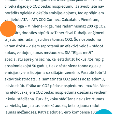
cilvēka ikgadējo CO2 pēdas nospiedumu. Ja aviobiļetē nav
norādīts oglekļa dioksīda emisijas apjoms, tad aprēķiniem
var lietot IATA - IATA CO2 Connect Calculator. Piemēram,
lidojot Rīga – Minhene - Rīga, mēs radam vismaz 200 kg CO2.
Savukārt, dodoties atpūtā uz Tenerifi vai Dubaiju ar ģimeni
trijatā, mēs radam jau divas tonnas CO2. Šo nospiedumu
varam dzēst – visiem saprotamā un efektīvā veidā – stādot
kokus, veidojot jaunas mežaudzes. SIA “Rīgas meži”
Mana programma
speciālistu aprēķini liecina, ka iestādot 10 kokus, tos rūpīgi
apsaimniekojot 50 gadus, tiek dzēsta viena tonna oglekļa
Festivāls
emisijas (viens lidojums uz siltajām zemēm). Pasaulē šobrīd
aktīvi tiek strādāts, lai samazinātu CO2 pēdas nospiedumu,
Programma
lai vide būtu tīrāka un CO2 pēdas nospiedums - mazāks. Viens
no efektīvākajiem CO2 pēdas nospieduma dzēšanas veidiem
Arhīvs
ir koku stādīšana. Turklāt, koku stādīšana nevis izcirtumos
vai vietās, kur jau tas iepriekš audzis, bet no jauna radot
Viņi bija LAMPĀ 2026
jaunas mežaudzes. Katri ziedotie 5 eiro kompensē 100 kg