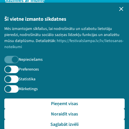
Sazinies ar mums
Privātuma politika
Lietošanas noteikumi un sīkdatņu politika
Šī vietne izmanto sīkdatnes
Bērnu aizsardzības politika
Mēs izmantojam sīkfailus, lai nodrošinātu un uzlabotu lietotāju
© 2026 Sarunu festivāls LAMPA Visas tiesības
pieredzi, nodrošinātu sociālo saziņas līdzekļu funkcijas un analizētu
paturētas.
mūsu datplūsmu. Detalizētāk:
https://festivalslampa.lv/lv/lietosanas-
noteikumi
Nepieciešams
Piesakies jaunumiem!
Preferences
Statistika
Nepalaid garām aktuālāko informāciju!
Mārketings
Pieņemt visas
Pieteikties
Noraidīt visas
🔗 https://festivalslampa.lv/lv/dalibnieki/5655
Saglabāt izvēli