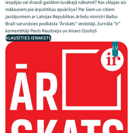
iespējas vai draudi gaidāmi tuvākajā nākotnē? Kas slēpjas aiz
mākoņiem pie ārpolitikas apvāršņa? Par šiem un citiem
jautājumiem ar Latvijas Republikas ārlietu ministri Baibu
Braži sarunāsies podkāsta "Ārskats" veidotāji, žurnāla "Ir"
komentētāji Pauls Raudseps un Aivars Ozoliņš
KLAUSĪTIES IERAKSTU
LV