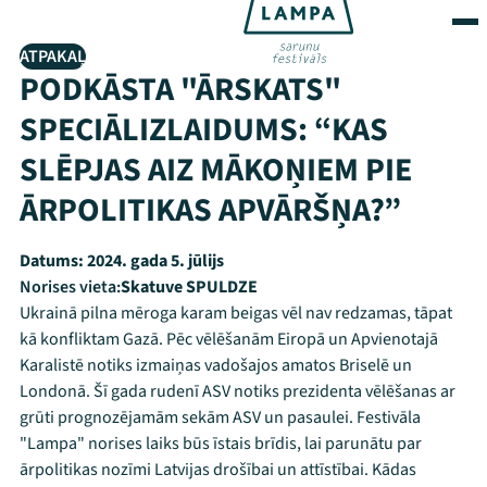
ATPAKAĻ
PODKĀSTA "ĀRSKATS"
SPECIĀLIZLAIDUMS: “KAS
SLĒPJAS AIZ MĀKOŅIEM PIE
ĀRPOLITIKAS APVĀRŠŅA?”
Datums:
2024. gada 5. jūlijs
Norises vieta:
Skatuve SPULDZE
Ukrainā pilna mēroga karam beigas vēl nav redzamas, tāpat
kā konfliktam Gazā. Pēc vēlēšanām Eiropā un Apvienotajā
Karalistē notiks izmaiņas vadošajos amatos Briselē un
Londonā. Šī gada rudenī ASV notiks prezidenta vēlēšanas ar
grūti prognozējamām sekām ASV un pasaulei. Festivāla
"Lampa" norises laiks būs īstais brīdis, lai parunātu par
ārpolitikas nozīmi Latvijas drošībai un attīstībai. Kādas