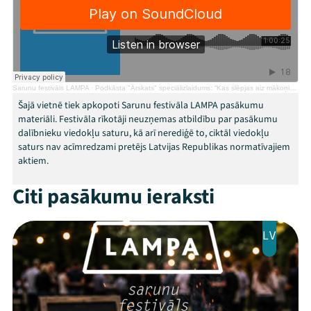
Sarunu festivāls LAMPA
·
Podkāsta "Ārskats" speciālizlaidums: “Kas slēpjas aiz mākoņiem pie ārpolitikas apvāršņa?”
Mana programma
Šajā vietnē tiek apkopoti Sarunu festivāla LAMPA pasākumu
materiāli. Festivāla rīkotāji neuzņemas atbildību par pasākumu
dalībnieku viedokļu saturu, kā arī nerediģē to, ciktāl viedokļu
Festivāls
saturs nav acīmredzami pretējs Latvijas Republikas normatīvajiem
aktiem.
Programma
Citi pasākumu ieraksti
Arhīvs
Viņi bija LAMPĀ 2026
LV
Jaunumi
Ziedo