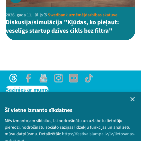
2026. gada 11. jūlijs
Swedbank uzņēmējdarbības skatuve
Diskusija/simulācija "Kļūdas, ko pieļaut:
veselīgs startup dzīves cikls bez filtra"
Threads
Facebook
Youtube
Instagram
Flick
TikTok
Sazinies ar mums
Privātuma politika
Lietošanas noteikumi un sīkdatņu politika
Šī vietne izmanto sīkdatnes
Bērnu aizsardzības politika
Mēs izmantojam sīkfailus, lai nodrošinātu un uzlabotu lietotāju
© 2026 Sarunu festivāls LAMPA Visas tiesības
pieredzi, nodrošinātu sociālo saziņas līdzekļu funkcijas un analizētu
paturētas.
mūsu datplūsmu. Detalizētāk:
https://festivalslampa.lv/lv/lietosanas-
noteikumi