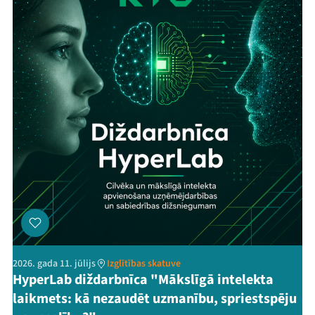
2026. gada 11. jūlijs
Izglītības skatuve
HyperLab diždarbnīca "Mākslīgā intelekta
laikmets: kā nezaudēt uzmanību, spriestspēju