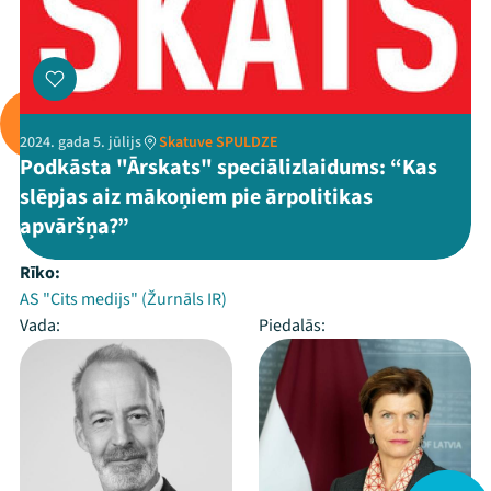
2024. gada 5. jūlijs
Skatuve SPULDZE
Podkāsta "Ārskats" speciālizlaidums: “Kas
slēpjas aiz mākoņiem pie ārpolitikas
apvāršņa?”
Rīko:
AS "Cits medijs" (Žurnāls IR)
Vada:
Piedalās: