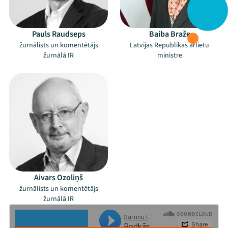
Pauls Raudseps
Baiba Braže
žurnālists un komentētājs
Latvijas Republikas ārlietu
žurnālā IR
ministre
Aivars Ozoliņš
žurnālists un komentētājs
žurnālā IR