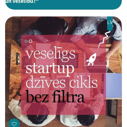
un veselību?"
LV