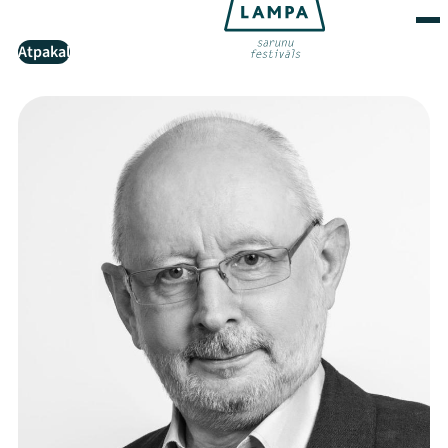
Atpakaļ