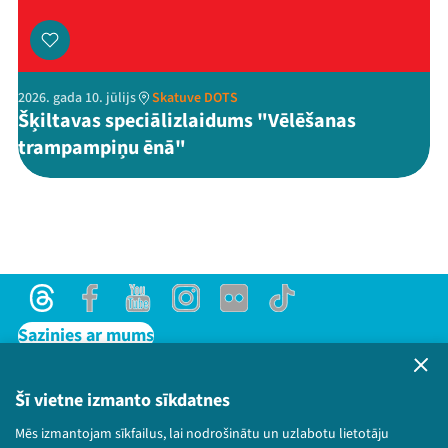
2026. gada 10. jūlijs
Skatuve DOTS
Šķiltavas speciālizlaidums "Vēlēšanas
trampampiņu ēnā"
Threads
Facebook
Youtube
Instagram
Flick
TikTok
Sazinies ar mums
Privātuma politika
Lietošanas noteikumi un sīkdatņu politika
Šī vietne izmanto sīkdatnes
Bērnu aizsardzības politika
Mēs izmantojam sīkfailus, lai nodrošinātu un uzlabotu lietotāju