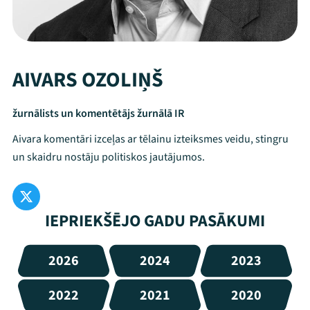
AIVARS OZOLIŅŠ
žurnālists un komentētājs žurnālā IR
Aivara komentāri izceļas ar tēlainu izteiksmes veidu, stingru
un skaidru nostāju politiskos jautājumos.
IEPRIEKŠĒJO GADU PASĀKUMI
2026
2024
2023
2022
2021
2020