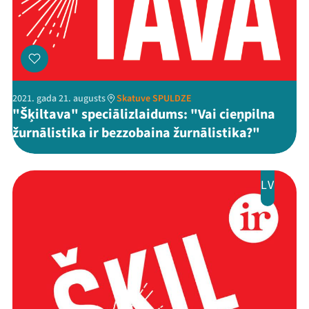
2021. gada 21. augusts
Skatuve SPULDZE
"Šķiltava" speciālizlaidums: "Vai cieņpilna
žurnālistika ir bezzobaina žurnālistika?"
LV
Mana programma
Festivāls