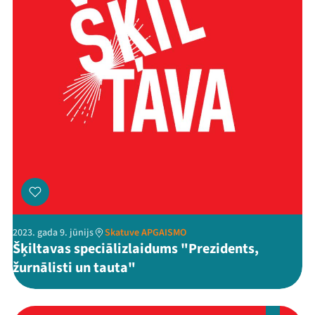
Threads
Facebook
Youtube
X
Instagram
Flick
TikTok
2023. gada 9. jūnijs
Skatuve APGAISMO
Šķiltavas speciālizlaidums "Prezidents,
žurnālisti un tauta"