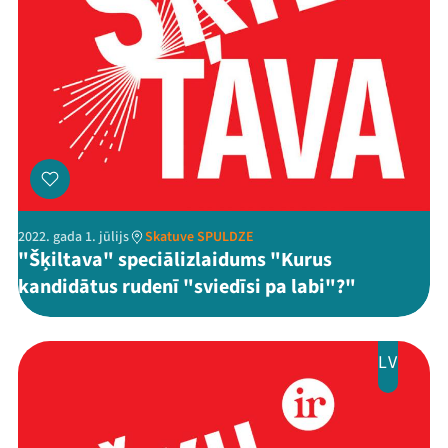
Programma
Arhīvs
Viņi bija LAMPĀ 2026
Jaunumi
Ziedo
2022. gada 1. jūlijs
Skatuve SPULDZE
"Šķiltava" speciālizlaidums "Kurus
Veikals
kandidātus rudenī "sviedīsi pa labi"?"
Kontakti
LV