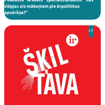
Podkāsta "Ārskats" speciālizlaidums: “Kas
slēpjas aiz mākoņiem pie ārpolitikas
apvāršņa?”
LV