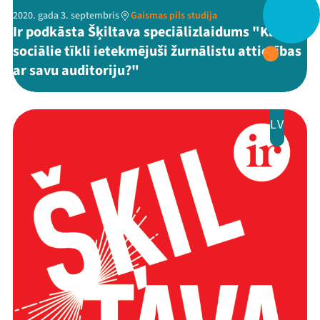
2020. gada 3. septembris
Gaismas pils studija
Ir podkāsta Šķiltava speciālizlaidums "Kā
sociālie tīkli ietekmējuši žurnālistu attiecības
ar savu auditoriju?"
LV