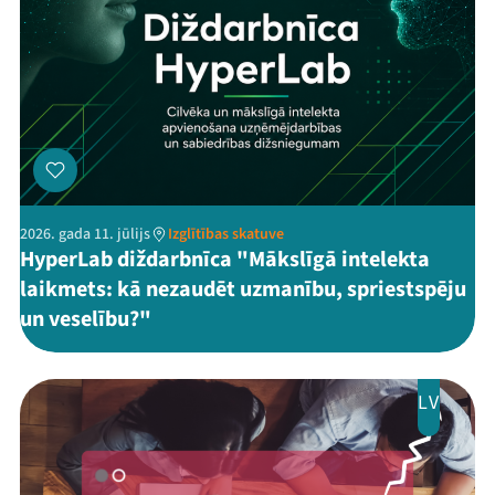
2026. gada 11. jūlijs
Izglītības skatuve
HyperLab diždarbnīca "Mākslīgā intelekta
laikmets: kā nezaudēt uzmanību, spriestspēju
un veselību?"
LV