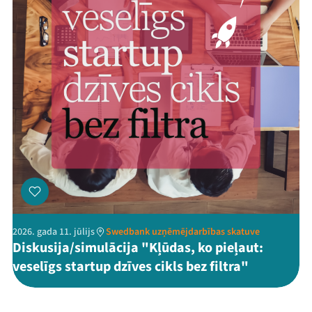
2026. gada 11. jūlijs
Swedbank uzņēmējdarbības skatuve
Diskusija/simulācija "Kļūdas, ko pieļaut:
veselīgs startup dzīves cikls bez filtra"