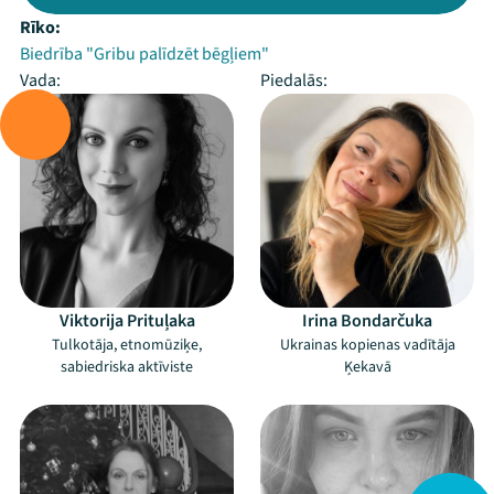
Rīko:
Biedrība "Gribu palīdzēt bēgļiem"
Vada:
Piedalās:
Viktorija Prituļaka
Irina Bondarčuka
Tulkotāja, etnomūziķe,
Ukrainas kopienas vadītāja
sabiedriska aktīviste
Ķekavā