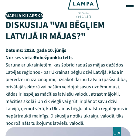
MARIJA KIĻARSKA
DISKUSIJA "VAI BĒGĻIEM
LATVIJĀ IR MĀJAS?"
Datums:
2023. gada 10. jūnijs
Norises vieta:
Robežpunktu telts
Saruna ar ukrainietēm, kas šobrīd radušas mājas dažādos
Latvijas reģionos - par Ukrainas bēgļu dzīvi Latvijā. Kāda ir
pieredze un izaicinājumi, uzsākot darbu Latvijā (pašvaldībā,
privātajā sektorā vai pašām veidojot savus uzņēmumus),
kādas ir iespējas mācīties latviešu valodu, atrast mājokli,
mācīties skolā? Un cik viegli vai grūti ir plānot savu dzīvi
Latvijā, ņemot vērā, ka Ukrainas bēgļu atbalsta regulējums ir
nepārtraukti mainīgs. Diskusija notiks ukraiņu valodā, tiks
nodrošināts tulkojums latviešu valodā.
UA