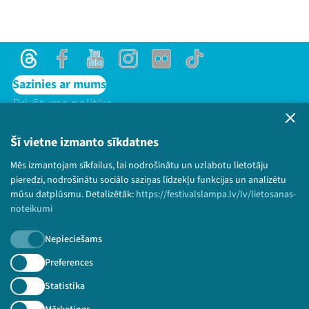
Threads
Facebook
Youtube
Instagram
Flick
TikTok
Sazinies ar mums
Privātuma politika
Lietošanas noteikumi un sīkdatņu politika
Bērnu aizsardzības politika
Šī vietne izmanto sīkdatnes
© 2026 Sarunu festivāls LAMPA Visas tiesības
Mēs izmantojam sīkfailus, lai nodrošinātu un uzlabotu lietotāju
paturētas.
pieredzi, nodrošinātu sociālo saziņas līdzekļu funkcijas un analizētu
mūsu datplūsmu. Detalizētāk:
https://festivalslampa.lv/lv/lietosanas-
noteikumi
Nepieciešams
Piesakies jaunumiem!
Preferences
Nepalaid garām aktuālāko informāciju!
Statistika