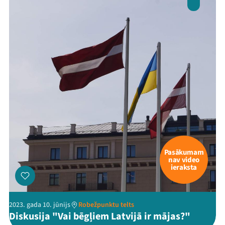
Pasākumam
nav video
ieraksta
2023. gada 10. jūnijs
Robežpunktu telts
Diskusija "Vai bēgļiem Latvijā ir mājas?"