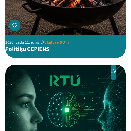
Kontakti
2026. gada 11. jūlijs
Skatuve DOTS
Politiķu CEPIENS
Threads
Facebook
Youtube
X
Instagram
Flick
TikTok
LV