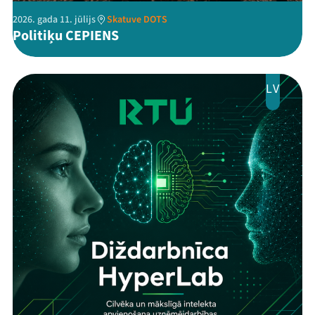
2026. gada 11. jūlijs
Skatuve DOTS
Politiķu CEPIENS
LV