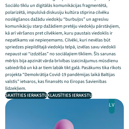
Sociālo tīklu un digitālās komunikācijas fragmentētā,
polarizētā, impulsīvā diskusiju kultūra stiprina cilvēku
noslēgšanos dažādu viedokļu “burbuļos” un agresīvu
komunikāciju starp dažādiem pretēju viedokļu pārstāvjiem,
kā arī vēršanos pret cilvēkiem, kuru paustais viedoklis ir
nepatīkams vai nepieņemams. Cilvēki, kuri nevēlas būt
spriedzes piepildītajā viedokļu telpā, izvēlas savu viedokli
nepaust vai “izdzēšas” no sociālajiem tīkliem. Šīs sarunas
mērķis bija apzināt vārda brīvības izaicinājumus mūsdienu
sabiedrībā un kā ar tiem labāk tikt galā. Pasākums tika rīkots
projekta “Demokrātija Covid-19 pandēmijas laikā Baltijas
valstīs” ietvaros, kas finansēts no Eiropas Savienības
līdzekļiem.
SKATĪTIES IERAKSTU
KLAUSĪTIES IERAKSTU
LV