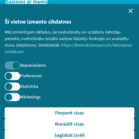
Sazinies ar mums
Privātuma politika
Lietošanas noteikumi un sīkdatņu politika
Šī vietne izmanto sīkdatnes
Bērnu aizsardzības politika
Mēs izmantojam sīkfailus, lai nodrošinātu un uzlabotu lietotāju
© 2026 Sarunu festivāls LAMPA Visas tiesības
pieredzi, nodrošinātu sociālo saziņas līdzekļu funkcijas un analizētu
paturētas.
mūsu datplūsmu. Detalizētāk:
https://festivalslampa.lv/lv/lietosanas-
noteikumi
Nepieciešams
Piesakies jaunumiem!
Preferences
Statistika
Nepalaid garām aktuālāko informāciju!
Mārketings
Pieņemt visas
Pieteikties
Noraidīt visas
🔗 https://festivalslampa.lv/lv/video-arhivs/2267
Saglabāt izvēli