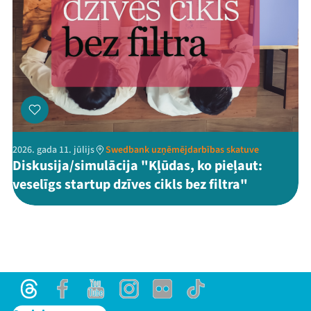
2026. gada 11. jūlijs
Swedbank uzņēmējdarbības skatuve
Diskusija/simulācija "Kļūdas, ko pieļaut:
veselīgs startup dzīves cikls bez filtra"
Threads
Facebook
Youtube
Instagram
Flick
TikTok