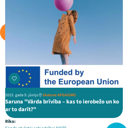
2023. gada 9. jūnijs
Skatuve APGAISMO
Saruna "Vārda brīvība – kas to ierobežo un ko
ar to darīt?"
Rīko: