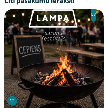
Citi pasākumu ieraksti
LV
Threads
Facebook
Youtube
X
Instagram
Flick
TikTok