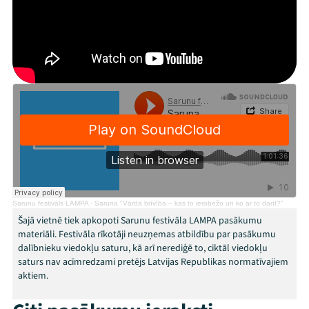
Festivāls
Programma
Arhīvs
Viņi bija LAMPĀ 2026
Jaunumi
Ziedo
Sarunu festivāls LAMPA
·
Saruna "Vārda brīvība – kas to ierobežo un ko ar to darīt?"
Šajā vietnē tiek apkopoti Sarunu festivāla LAMPA pasākumu
Veikals
materiāli. Festivāla rīkotāji neuzņemas atbildību par pasākumu
dalībnieku viedokļu saturu, kā arī nerediģē to, ciktāl viedokļu
Kontakti
saturs nav acīmredzami pretējs Latvijas Republikas normatīvajiem
aktiem.