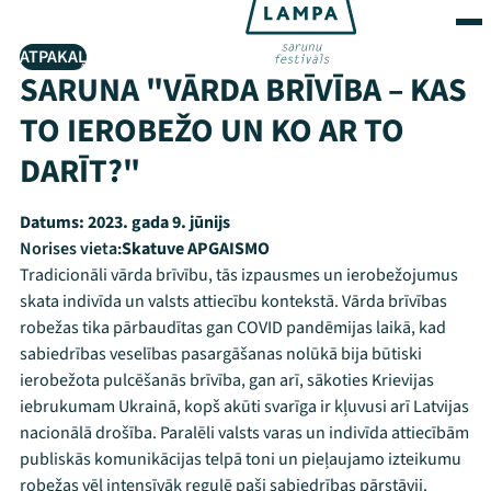
ATPAKAĻ
SARUNA "VĀRDA BRĪVĪBA – KAS
TO IEROBEŽO UN KO AR TO
DARĪT?"
Datums:
2023. gada 9. jūnijs
Norises vieta:
Skatuve APGAISMO
Tradicionāli vārda brīvību, tās izpausmes un ierobežojumus
skata indivīda un valsts attiecību kontekstā. Vārda brīvības
robežas tika pārbaudītas gan COVID pandēmijas laikā, kad
sabiedrības veselības pasargāšanas nolūkā bija būtiski
ierobežota pulcēšanās brīvība, gan arī, sākoties Krievijas
iebrukumam Ukrainā, kopš akūti svarīga ir kļuvusi arī Latvijas
nacionālā drošība. Paralēli valsts varas un indivīda attiecībām
publiskās komunikācijas telpā toni un pieļaujamo izteikumu
robežas vēl intensīvāk regulē paši sabiedrības pārstāvji.