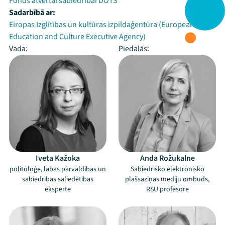
Fonds atvērtai sabiedrībai DOTS
Sadarbībā ar:
Eiropas Izglītības un kultūras izpildaģentūra (European
Education and Culture Executive Agency)
Vada:
Piedalās:
Iveta Kažoka
Anda Rožukalne
politoloģe, labas pārvaldības un
Sabiedrisko elektronisko
sabiedrības saliedētības
plašsaziņas mediju ombuds,
eksperte
RSU profesore