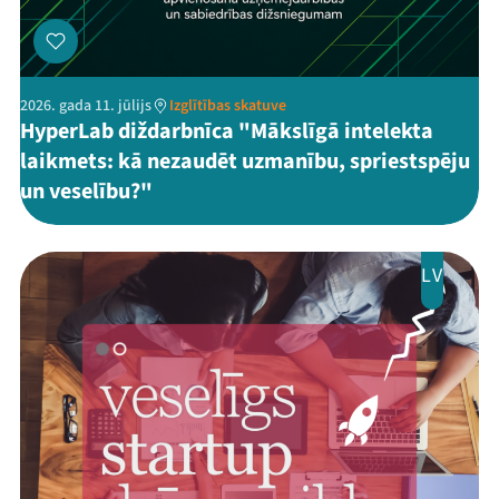
2026. gada 11. jūlijs
Izglītības skatuve
HyperLab diždarbnīca "Mākslīgā intelekta
laikmets: kā nezaudēt uzmanību, spriestspēju
un veselību?"
LV