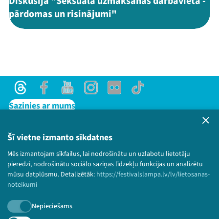
Diskusija "Seksuālā uzmākšanās darbavietā -
pārdomas un risinājumi"
Threads
Facebook
Youtube
Instagram
Flick
TikTok
Sazinies ar mums
Privātuma politika
Lietošanas noteikumi un sīkdatņu politika
Šī vietne izmanto sīkdatnes
Bērnu aizsardzības politika
Mēs izmantojam sīkfailus, lai nodrošinātu un uzlabotu lietotāju
© 2026 Sarunu festivāls LAMPA Visas tiesības
pieredzi, nodrošinātu sociālo saziņas līdzekļu funkcijas un analizētu
paturētas.
mūsu datplūsmu. Detalizētāk:
https://festivalslampa.lv/lv/lietosanas-
noteikumi
Nepieciešams