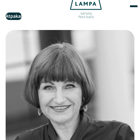
Atpakaļ