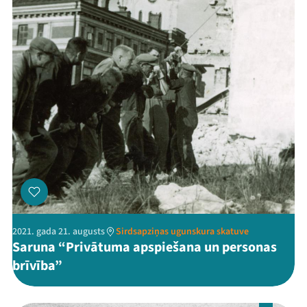
2021. gada 21. augusts
Sirdsapziņas ugunskura skatuve
Saruna “Privātuma apspiešana un personas
brīvība”