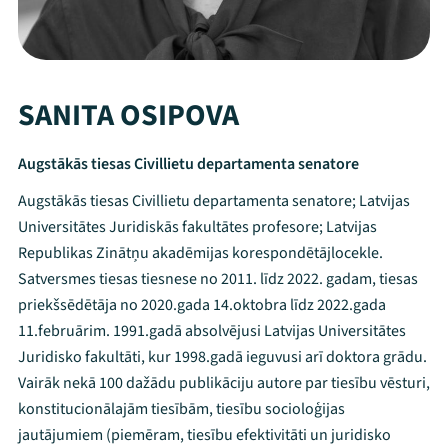
SANITA OSIPOVA
Augstākās tiesas Civillietu departamenta senatore
Augstākās tiesas Civillietu departamenta senatore; Latvijas
Universitātes Juridiskās fakultātes profesore; Latvijas
Republikas Zinātņu akadēmijas korespondētājlocekle.
Satversmes tiesas tiesnese no 2011. līdz 2022. gadam, tiesas
priekšsēdētāja no 2020.gada 14.oktobra līdz 2022.gada
11.februārim. 1991.gadā absolvējusi Latvijas Universitātes
Juridisko fakultāti, kur 1998.gadā ieguvusi arī doktora grādu.
Vairāk nekā 100 dažādu publikāciju autore par tiesību vēsturi,
konstitucionālajām tiesībām, tiesību socioloģijas
jautājumiem (piemēram, tiesību efektivitāti un juridisko