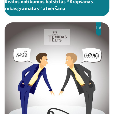
Reālos notikumos balstītās “Krāpšanas
rokasgrāmatas” atvēršana
Mana programma
LV
Festivāls
Programma
Arhīvs
Viņi bija LAMPĀ 2026
Jaunumi
Ziedo
Veikals