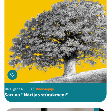
2024. gada 6. jūlijs
Bibliotopija
Saruna "Nācijas stūrakmeņi"