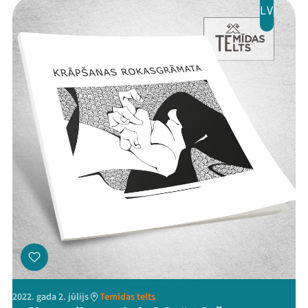
LV
2022. gada 2. jūlijs
Temīdas telts