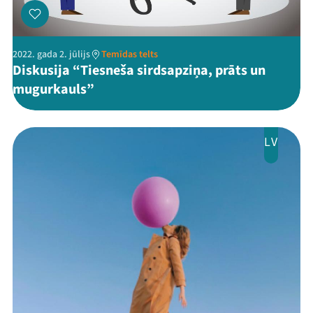
Kontakti
2022. gada 2. jūlijs
Temīdas telts
Diskusija “Tiesneša sirdsapziņa, prāts un
mugurkauls”
LV
Threads
Facebook
Youtube
X
Instagram
Flick
TikTok