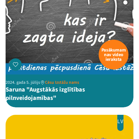
Pasākumam
nav video
ieraksta
2024. gada 5. jūlijs
Cēsu Izstāžu nams
Saruna "Augstākās izglītības
pilnveidojamības"
LV