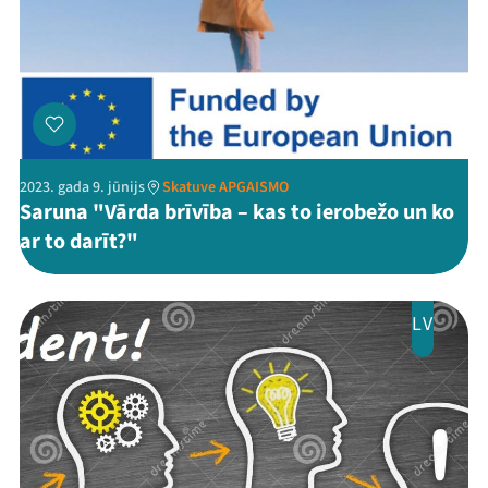
2023. gada 9. jūnijs
Skatuve APGAISMO
Saruna "Vārda brīvība – kas to ierobežo un ko
ar to darīt?"
LV