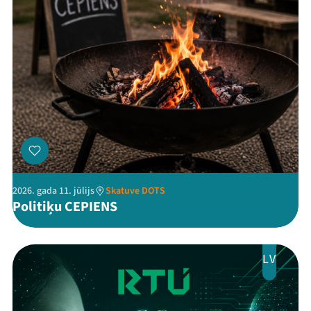
Veikals
Kontakti
2026. gada 11. jūlijs
Skatuve DOTS
Threads
Facebook
Youtube
X
Instagram
Flick
TikTok
Politiķu CEPIENS
LV