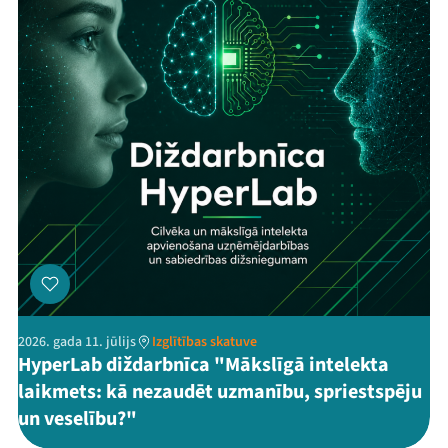
2026. gada 11. jūlijs
Izglītības skatuve
HyperLab diždarbnīca "Mākslīgā intelekta
laikmets: kā nezaudēt uzmanību, spriestspēju
un veselību?"