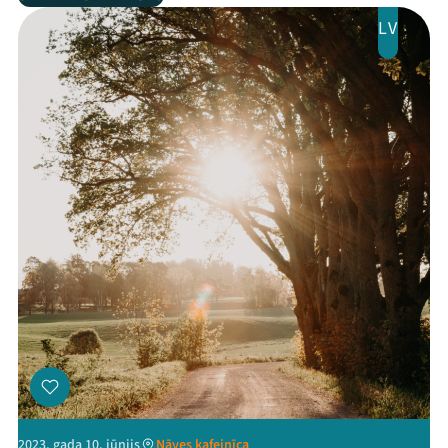
LV
2023. gada 10. jūnijs
Nāves kafejnīca