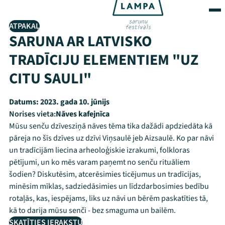
ATPAKAĻ
SARUNA AR LATVISKO
TRADĪCIJU ELEMENTIEM "UZ
CITU SAULI"
Datums:
2023. gada 10. jūnijs
Norises vieta:
Nāves kafejnīca
Mūsu senču dzīvesziņā nāves tēma tika dažādi apdziedāta kā
pāreja no šīs dzīves uz dzīvi Viņsaulē jeb Aizsaulē. Ko par nāvi
un tradīcijām liecina arheoloģiskie izrakumi, folkloras
pētījumi, un ko mēs varam paņemt no senču rituāliem
šodien? Diskutēsim, atcerēsimies ticējumus un tradīcijas,
minēsim mīklas, sadziedāsimies un līdzdarbosimies bedību
rotaļās, kas, iespējams, liks uz nāvi un bērēm paskatīties tā,
kā to darija mūsu senči - bez smaguma un bailēm.
SKATĪTIES IERAKSTU