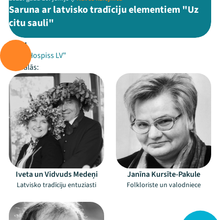
Saruna ar latvisko tradīciju elementiem "Uz
citu sauli"
Rīko:
NVO "Hospiss LV"
Piedalās:
Iveta un Vidvuds Medeņi
Janīna Kursīte-Pakule
Latvisko tradīciju entuziasti
Folkloriste un valodniece