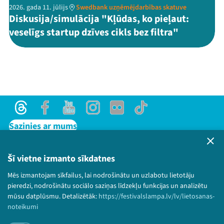
2026. gada 11. jūlijs
Swedbank uzņēmējdarbības skatuve
Diskusija/simulācija "Kļūdas, ko pieļaut:
veselīgs startup dzīves cikls bez filtra"
Threads
Facebook
Youtube
Instagram
Flick
TikTok
Sazinies ar mums
Privātuma politika
Lietošanas noteikumi un sīkdatņu politika
Šī vietne izmanto sīkdatnes
Bērnu aizsardzības politika
Mēs izmantojam sīkfailus, lai nodrošinātu un uzlabotu lietotāju
© 2026 Sarunu festivāls LAMPA Visas tiesības
pieredzi, nodrošinātu sociālo saziņas līdzekļu funkcijas un analizētu
paturētas.
mūsu datplūsmu. Detalizētāk:
https://festivalslampa.lv/lv/lietosanas-
noteikumi