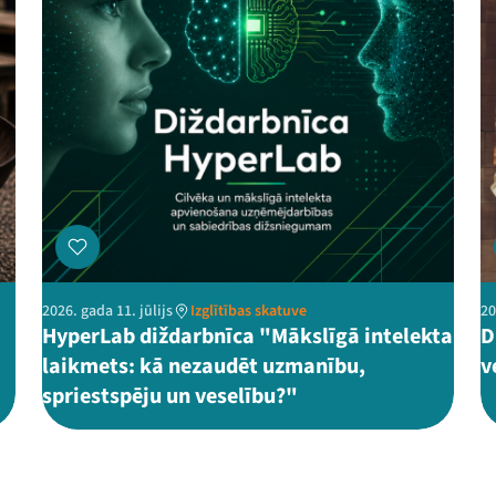
2026. gada 11. jūlijs
Izglītības skatuve
20
HyperLab diždarbnīca "Mākslīgā intelekta
D
laikmets: kā nezaudēt uzmanību,
v
spriestspēju un veselību?"