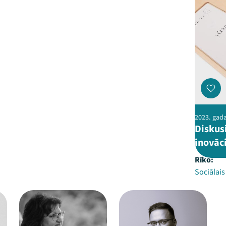
2023. gada
Diskus
inovāci
Rīko:
Sociālai