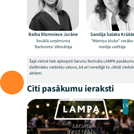
Baiba Blomniece Jurāne
Sandija Salaka Krūkl
Sociālā uzņēmuma
"Māmiņu kluba" vecāku
'Barboleta' dibinātāja
medija vadītāja
Šajā vietnē tiek apkopoti Sarunu festivāla LAMPA pasākumu
dalībnieku viedokļu saturu, kā arī nerediģē to, ciktāl vied
aktiem.
Citi pasākumu ieraksti
LV