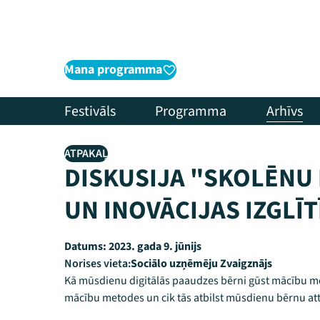
Mana programma
Festivāls
Programma
Arhīvs
ATPAKAĻ
DISKUSIJA "SKOLĒNU
UN INOVĀCIJAS IZGLĪT
Datums:
2023. gada 9. jūnijs
Norises vieta:
Sociālo uzņēmēju Zvaigznājs
Kā mūsdienu digitālās paaudzes bērni gūst mācību moti
mācību metodes un cik tās atbilst mūsdienu bērnu at