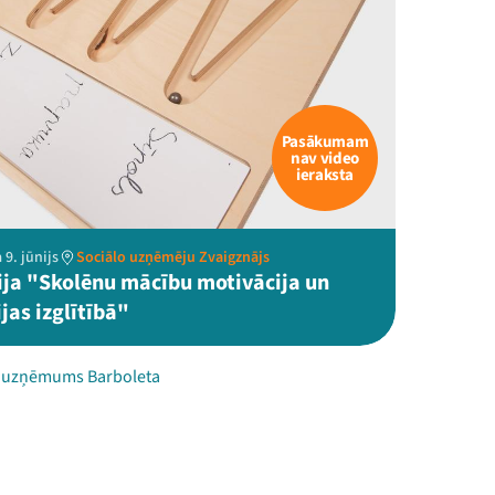
Pasākumam
nav video
ieraksta
 9. jūnijs
Sociālo uzņēmēju Zvaigznājs
ija "Skolēnu mācību motivācija un
jas izglītībā"
s uzņēmums Barboleta