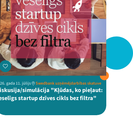
26. gada 11. jūlijs
Swedbank uzņēmējdarbības skatuve
iskusija/simulācija "Kļūdas, ko pieļaut:
eselīgs startup dzīves cikls bez filtra"