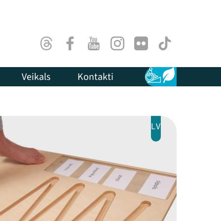
Threads
Facebook
Youtube
Instagram
Flick
TikTok
Veikals
Kontakti
Pieejamība
Ilgtspēja
LV