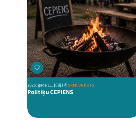
2026. gada 11. jūlijs
Skatuve DOTS
Politiķu CEPIENS