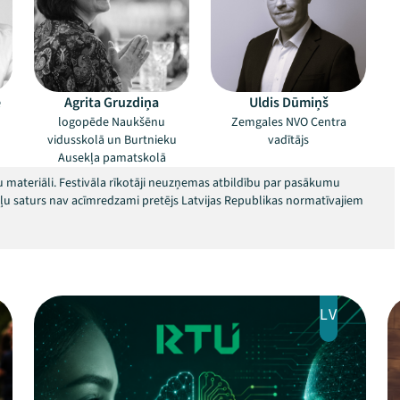
e
Agrita Gruzdiņa
Uldis Dūmiņš
logopēde Naukšēnu
Zemgales NVO Centra
vidusskolā un Burtnieku
vadītājs
Ausekļa pamatskolā
 materiāli. Festivāla rīkotāji neuzņemas atbildību par pasākumu
okļu saturs nav acīmredzami pretējs Latvijas Republikas normatīvajiem
LV