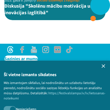
2023. gada 9. jūnijs
Sociālo uzņēmēju Zvaigznājs
Diskusija "Skolēnu mācību motivācija un
inovācijas izglītībā"
Threads
Facebook
Youtube
X
Instagram
Flick
TikTok
Threads
Facebook
Youtube
Instagram
Flick
TikTok
Sazinies ar mums
Privātuma politika
Lietošanas noteikumi un sīkdatņu politika
Šī vietne izmanto sīkdatnes
Bērnu aizsardzības politika
Mēs izmantojam sīkfailus, lai nodrošinātu un uzlabotu lietotāju
© 2026 Sarunu festivāls LAMPA Visas tiesības
pieredzi, nodrošinātu sociālo saziņas līdzekļu funkcijas un analizētu
paturētas.
mūsu datplūsmu. Detalizētāk:
https://festivalslampa.lv/lv/lietosanas-
noteikumi
Nepieciešams