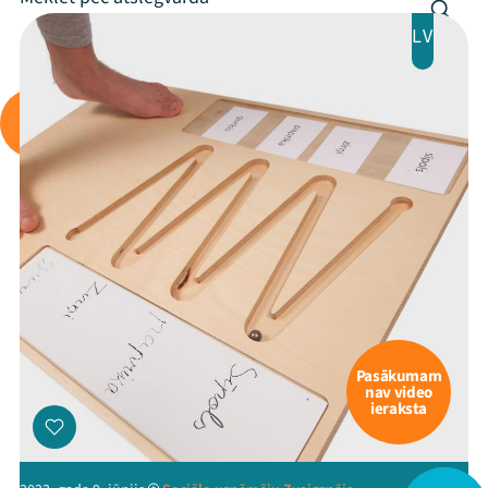
LV
Arhīvs
Viņi bija LAMPĀ 2026
Jaunumi
Ziedo
Veikals
Kontakti
Pasākumam
nav video
ieraksta