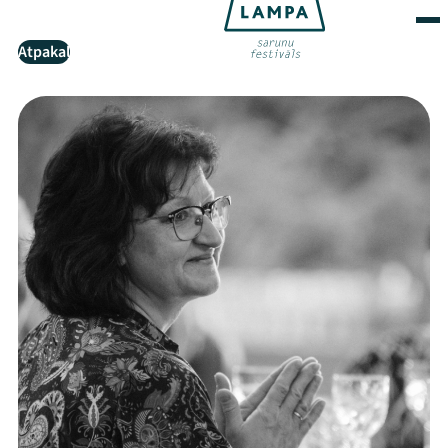
Atpakaļ