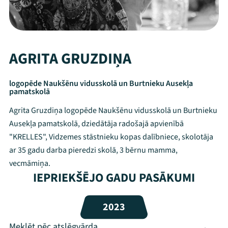
AGRITA GRUZDIŅA
logopēde Naukšēnu vidusskolā un Burtnieku Ausekļa
pamatskolā
Agrita Gruzdiņa logopēde Naukšēnu vidusskolā un Burtnieku
Ausekļa pamatskolā, dziedātāja radošajā apvienībā
"KRELLES", Vidzemes stāstnieku kopas dalībniece, skolotāja
ar 35 gadu darba pieredzi skolā, 3 bērnu mamma,
vecmāmiņa.
Mana programma
IEPRIEKŠĒJO GADU PASĀKUMI
Festivāls
2023
Programma