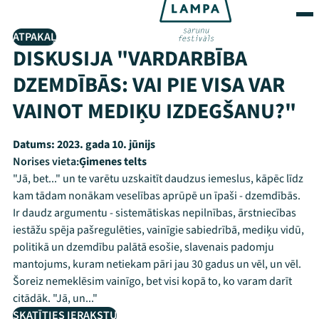
ATPAKAĻ
DISKUSIJA "VARDARBĪBA
DZEMDĪBĀS: VAI PIE VISA VAR
VAINOT MEDIĶU IZDEGŠANU?"
Datums:
2023. gada 10. jūnijs
Norises vieta:
Ģimenes telts
"Jā, bet..." un te varētu uzskaitīt daudzus iemeslus, kāpēc līdz
kam tādam nonākam veselības aprūpē un īpaši - dzemdībās.
Ir daudz argumentu - sistemātiskas nepilnības, ārstniecības
iestāžu spēja pašregulēties, vainīgie sabiedrībā, mediķu vidū,
politikā un dzemdību palātā esošie, slavenais padomju
mantojums, kuram netiekam pāri jau 30 gadus un vēl, un vēl.
Šoreiz nemeklēsim vainīgo, bet visi kopā to, ko varam darīt
citādāk. "Jā, un..."
SKATĪTIES IERAKSTU