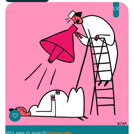
LV
2023. gada 10. jūnijs
Ģimenes telts