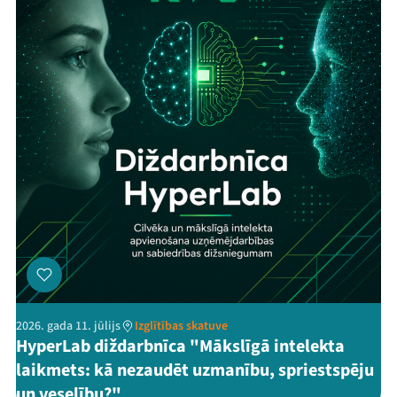
2026. gada 11. jūlijs
Izglītības skatuve
HyperLab diždarbnīca "Mākslīgā intelekta
laikmets: kā nezaudēt uzmanību, spriestspēju
un veselību?"