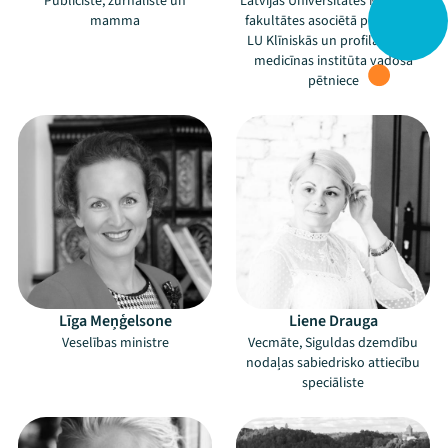
Publiciste, žurnāliste un
Latvijas Universitātes Medicīnas
mamma
fakultātes asociētā profesore,
LU Klīniskās un profilaktiskās
medicīnas institūta vadošā
pētniece
Līga Meņģelsone
Liene Drauga
Veselības ministre
Vecmāte, Siguldas dzemdību
nodaļas sabiedrisko attiecību
speciāliste