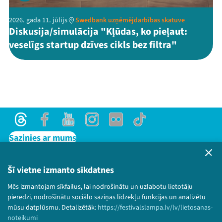
2026. gada 11. jūlijs
Swedbank uzņēmējdarbības skatuve
Diskusija/simulācija "Kļūdas, ko pieļaut:
veselīgs startup dzīves cikls bez filtra"
Threads
Facebook
Youtube
Instagram
Flick
TikTok
Sazinies ar mums
Privātuma politika
Lietošanas noteikumi un sīkdatņu politika
Šī vietne izmanto sīkdatnes
Bērnu aizsardzības politika
Mēs izmantojam sīkfailus, lai nodrošinātu un uzlabotu lietotāju
© 2026 Sarunu festivāls LAMPA Visas tiesības
pieredzi, nodrošinātu sociālo saziņas līdzekļu funkcijas un analizētu
paturētas.
mūsu datplūsmu. Detalizētāk:
https://festivalslampa.lv/lv/lietosanas-
noteikumi