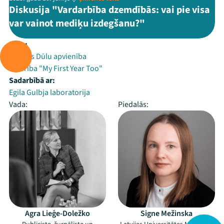
Diskusija "Vardarbība dzemdībās: vai pie visa
var vainot mediķu izdegšanu?"
Rīko:
Latvijas Dūlu apvienība
Biedrība "My First Year Too"
Sadarbībā ar:
Egila Gulbja laboratorija
Vada:
Piedalās:
Agra Lieģe-Doležko
Signe Mežinska