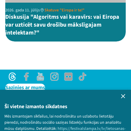
2026. gada 11. jūlijs
Skatuve "Eiropa ir te!"
Diskusija "Algoritms vai karavīrs: vai Eiropa
var uzticēt savu drošību mākslīgajam
intelektam?"
Threads
Facebook
Youtube
Instagram
Flick
TikTok
Sazinies ar mums
Privātuma politika
Lietošanas noteikumi un sīkdatņu politika
Šī vietne izmanto sīkdatnes
Bērnu aizsardzības politika
Mēs izmantojam sīkfailus, lai nodrošinātu un uzlabotu lietotāju
© 2026 Sarunu festivāls LAMPA Visas tiesības
pieredzi, nodrošinātu sociālo saziņas līdzekļu funkcijas un analizētu
paturētas.
mūsu datplūsmu. Detalizētāk:
https://festivalslampa.lv/lv/lietosanas-