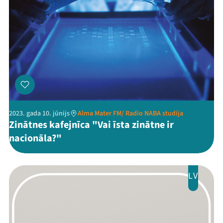
2023. gada 10. jūnijs
Alma Mater FM/ Radio NABA studija
Zinātnes kafejnīca "Vai īsta zinātne ir
nacionāla?"
LV