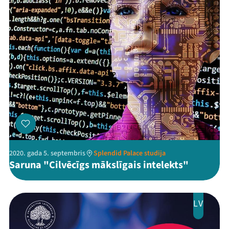
Veikals
Kontakti
2020. gada 5. septembris
Splendid Palace studija
Threads
Facebook
Youtube
X
Instagram
Flick
TikTok
Saruna "Cilvēcīgs mākslīgais intelekts"
LV