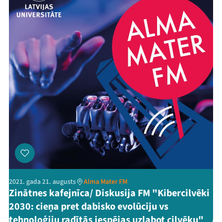
2021. gada 21. augusts
Alma Mater FM
Zinātnes kafejnīca/ Diskusija FM "Kibercilvēki
2030: cieņa pret dabisko evolūciju vs
tehnoloģiju radītās iespējas uzlabot cilvēku"