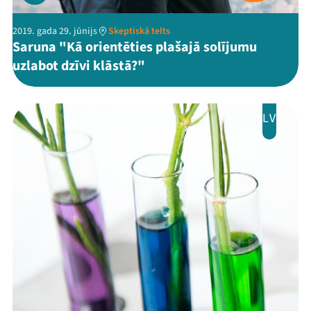
2019. gada 29. jūnijs
Skeptiskā telts
Saruna "Kā orientēties plašajā solījumu
uzlabot dzīvi klāstā?"
LV