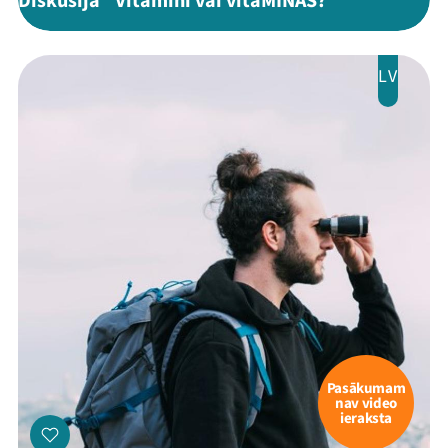
Diskusija "Vitamīni vai vitaMĪNAS?"
LV
Pasākumam
nav video
ieraksta