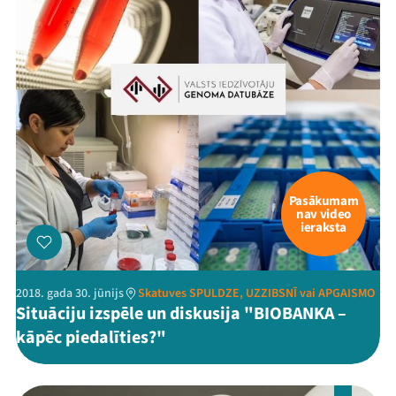
Pasākumam
nav video
ieraksta
2018. gada 30. jūnijs
Skatuves SPULDZE, UZZIBSNĪ vai APGAISMO
Situāciju izspēle un diskusija "BIOBANKA –
kāpēc piedalīties?"