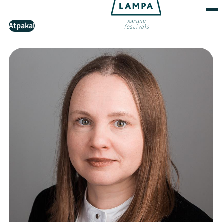
Atpakaļ