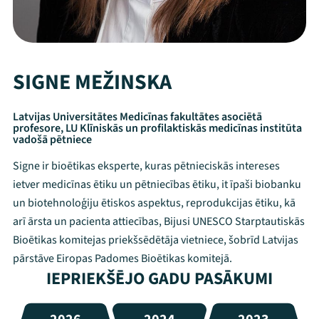
SIGNE MEŽINSKA
Latvijas Universitātes Medicīnas fakultātes asociētā
profesore, LU Klīniskās un profilaktiskās medicīnas institūta
vadošā pētniece
Signe ir bioētikas eksperte, kuras pētnieciskās intereses
ietver medicīnas ētiku un pētniecības ētiku, it īpaši biobanku
un biotehnoloģiju ētiskos aspektus, reprodukcijas ētiku, kā
arī ārsta un pacienta attiecības, Bijusi UNESCO Starptautiskās
Bioētikas komitejas priekšsēdētāja vietniece, šobrīd Latvijas
pārstāve Eiropas Padomes Bioētikas komitejā.
IEPRIEKŠĒJO GADU PASĀKUMI