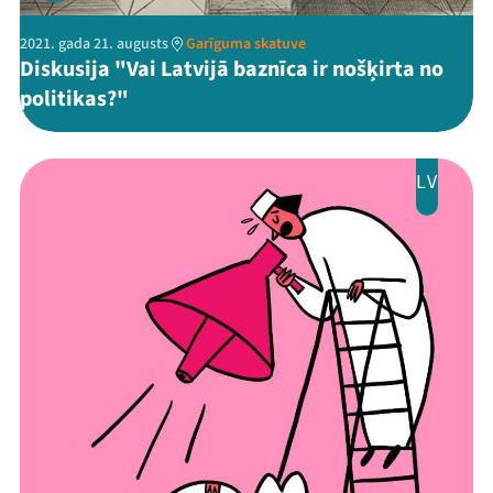
2021. gada 21. augusts
Garīguma skatuve
Diskusija "Vai Latvijā baznīca ir nošķirta no
politikas?"
LV