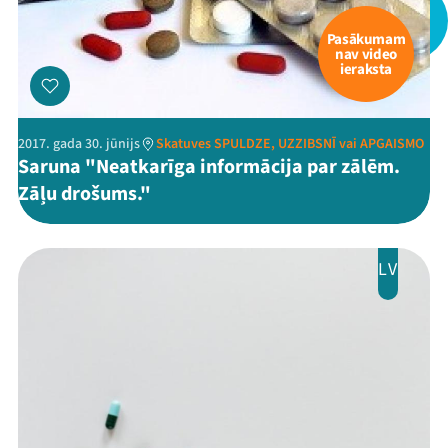
Pasākumam
nav video
ieraksta
2017. gada 30. jūnijs
Skatuves SPULDZE, UZZIBSNĪ vai APGAISMO
Saruna "Neatkarīga informācija par zālēm.
Zāļu drošums."
LV