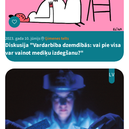
2023. gada 10. jūnijs
Ģimenes telts
Diskusija "Vardarbība dzemdībās: vai pie visa
var vainot mediķu izdegšanu?"
LV