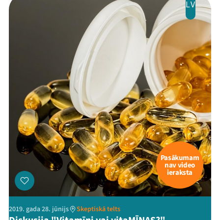
LV
Pasākumam
nav video
ieraksta
2019. gada 28. jūnijs
Skeptiskā telts