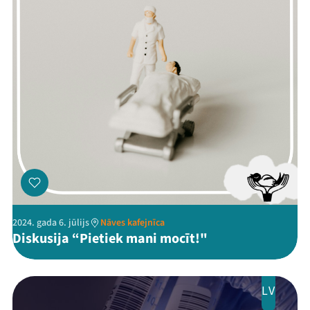
2024. gada 6. jūlijs
Nāves kafejnīca
Diskusija “Pietiek mani mocīt!"
LV