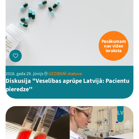
Pasākumam
nav video
ieraksta
2018. gada 29. jūnijs
UZZIBSNĪ skatuve
Diskusija "Veselības aprūpe Latvijā: Pacientu
pieredze''
LV