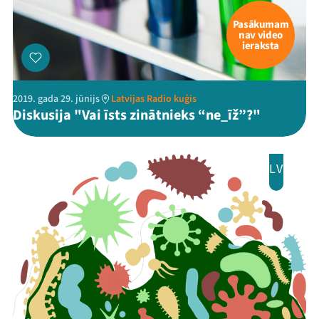
Pasākumam
nav video
ieraksta
2019. gada 29. jūnijs
Latvijas Radio kuģis
Diskusija "Vai īsts zinātnieks “ne_īž”?"
LV