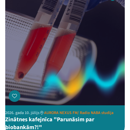
2026. gada 10. jūlijs
AURORA NEXUS FM/ Radio NABA studija
Zinātnes kafejnīca "Parunāsim par
biobankām?!"