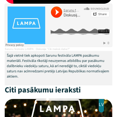
Festivāls
Programma
Arhīvs
Viņi bija LAMPĀ 2026
Jaunumi
Sarunu festivāls LAMPA
·
Diskusija "Cik maksā daba?"
Šajā vietnē tiek apkopoti Sarunu festivāla LAMPA pasākumu
Ziedo
materiāli. Festivāla rīkotāji neuzņemas atbildību par pasākumu
dalībnieku viedokļu saturu, kā arī nerediģē to, ciktāl viedokļu
saturs nav acīmredzami pretējs Latvijas Republikas normatīvajiem
Veikals
aktiem.
Kontakti
Citi pasākumu ieraksti
LV