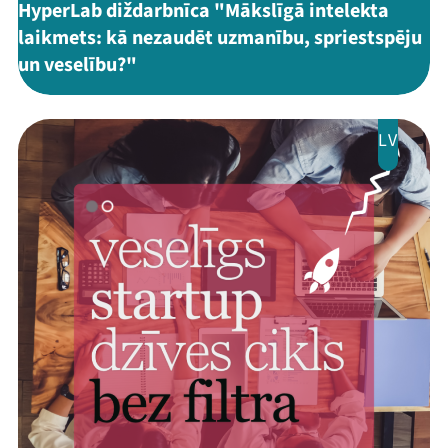
HyperLab diždarbnīca "Mākslīgā intelekta
laikmets: kā nezaudēt uzmanību, spriestspēju
un veselību?"
LV