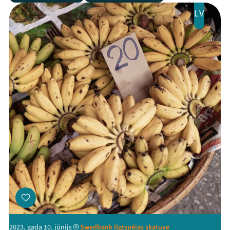
LV
2023. gada 10. jūnijs
Swedbank Ilgtspējas skatuve