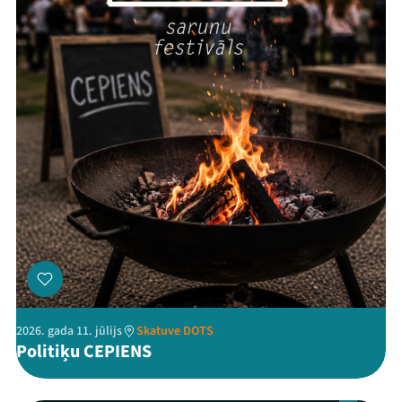
Threads
Facebook
Youtube
X
Instagram
Flick
TikTok
2026. gada 11. jūlijs
Skatuve DOTS
Politiķu CEPIENS