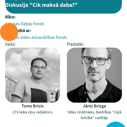
Diskusija "Cik maksā daba?"
Rīko:
Latvijas Dabas fonds
Sadarbībā ar:
Latvijas vides aizsardzības fonds
Vada:
Piedalās:
Toms Bricis
Jānis Brizga
LTV laika ziņu redaktors
Vides zinātnieks, biedrības “Zaļā
brīvība” vadītājs