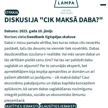
ATPAKAĻ
DISKUSIJA "CIK MAKSĀ DABA?"
Datums:
2023. gada 10. jūnijs
Norises vieta:
Swedbank Ilgtspējas skatuve
Daba ir mūsu pamata vērtība, bez kuras nekas cits nevarētu
pastāvēt, taču tās devums ne vienmēr tiek novērtēts. Dabas
daudzveidības izzušana ir realitāte. Vai mēs varam dabai un
tās vērtībām pielikt cenu zīmi? Vai tas var palīdzēt dabu
saglabāt un atjaunot? Par to sarunājās eksperti, bet
apmeklētājiem bija iespēja apmainīties ar domām un arī
pašiem atbildēt uz jautājumu – cik maksā daba? Caur
ekosistēmu pakalpojumu un dabas kapitāla konceptiem
aplūkosim, kā varam dabas saglabāšanas nozīmīgumu
integrēt politisko, sociālo un ekonomisko lēmumu
pieņemšanā.
SKATĪTIES IERAKSTU
KLAUSĪTIES IERAKSTU