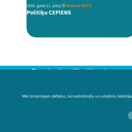
2026. gada 11. jūlijs
Skatuve DOTS
Politiķu CEPIENS
Threads
Facebook
Youtube
Instagram
Flick
TikTok
Sazinies ar mums
Privātuma politika
Mēs izmantojam sīkfailus, lai nodrošinātu un uzlabotu lietotāj
Lietošanas noteikumi un sīkdatņu politika
Bērnu aizsardzības politika
© 2026 Sarunu festivāls LAMPA Visas tiesības 