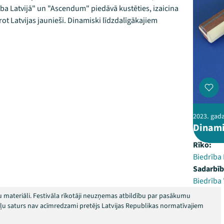
ība Latvijā" un "Ascendum" piedāvā kustēties, izaicina
prot Latvijas jaunieši. Dinamiski līdzdalīgākajiem
2023. gada
Dinami
Rīko:
Biedrība 
Sadarbīb
Biedrība
 materiāli. Festivāla rīkotāji neuzņemas atbildību par pasākumu
okļu saturs nav acīmredzami pretējs Latvijas Republikas normatīvajiem