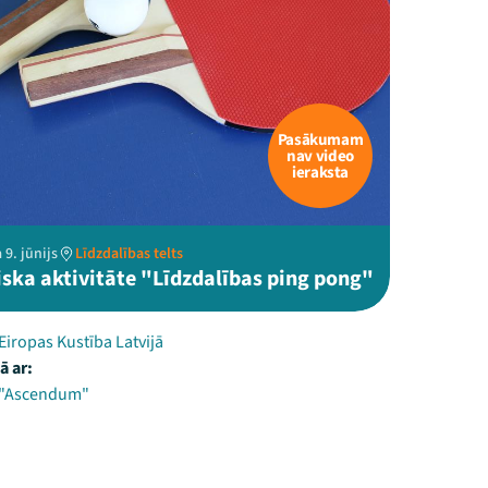
Pasākumam
nav video
ieraksta
 9. jūnijs
Līdzdalības telts
ska aktivitāte "Līdzdalības ping pong"
Eiropas Kustība Latvijā
ā ar:
 "Ascendum"