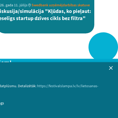
26. gada 11. jūlijs
Swedbank uzņēmējdarbības skatuve
iskusija/simulācija "Kļūdas, ko pieļaut:
eselīgs startup dzīves cikls bez filtra"
iem!
formāciju!
 datplūsmu. Detalizētāk:
https://festivalslampa.lv/lv/lietosanas-
Pieteikties
ngs