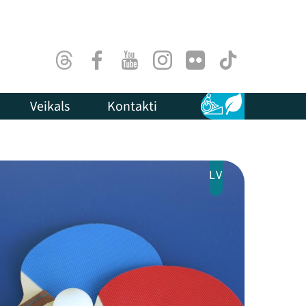
Threads
Facebook
Youtube
Instagram
Flick
TikTok
Veikals
Kontakti
Pieejamība
Ilgtspēja
LV