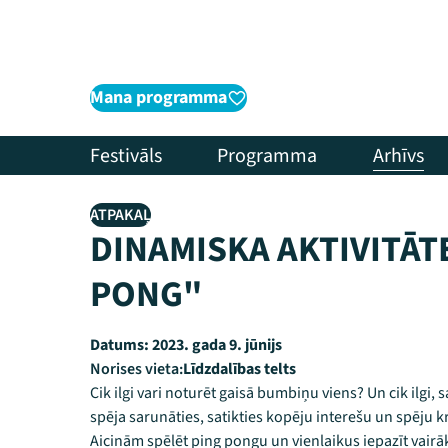
Mana programma
Festivāls
Programma
Arhīvs
ATPAKAĻ
DINAMISKA AKTIVITĀT
PONG"
Datums:
2023. gada 9. jūnijs
Norises vieta:
Līdzdalības telts
Cik ilgi vari noturēt gaisā bumbiņu viens? Un cik ilgi,
spēja sarunāties, satikties kopēju interešu un spēju 
Aicinām spēlēt ping pongu un vienlaikus iepazīt vairā