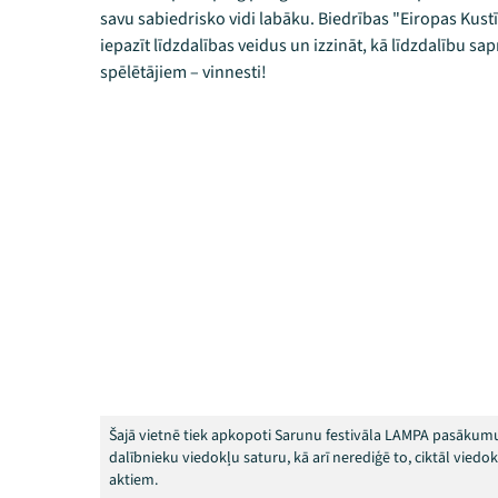
savu sabiedrisko vidi labāku. Biedrības "Eiropas Kust
iepazīt līdzdalības veidus un izzināt, kā līdzdalību sa
spēlētājiem – vinnesti!
Šajā vietnē tiek apkopoti Sarunu festivāla LAMPA pasākumu
dalībnieku viedokļu saturu, kā arī nerediģē to, ciktāl vied
aktiem.