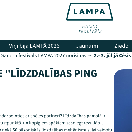
Viņi bija LAMPĀ 2026
Jaunumi
Ziedo
Sarunu festivāls LAMPA 2027 norisināsies
2.–3. jūlijā Cēsīs
E "LĪDZDALĪBAS PING
 sadarbojoties ar spēles partneri? Līdzdalības pamatā ir
krustpunktā, un kopīgiem spēkiem sasniegt rezultātu.
k nekā 50 pilsoniskās līdzdalības mehānismus, lai veidotu