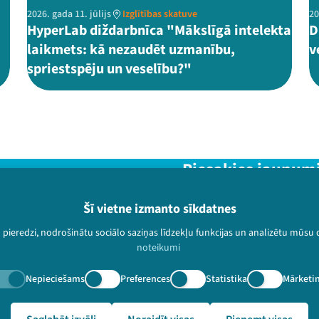
2026. gada 11. jūlijs
Izglītības skatuve
20
HyperLab diždarbnīca "Mākslīgā intelekta
D
laikmets: kā nezaudēt uzmanību,
v
spriestspēju un veselību?"
Piesakies jaunum
Nepalaid garām aktuālāko in
Šī vietne izmanto sīkdatnes
u pieredzi, nodrošinātu sociālo saziņas līdzekļu funkcijas un analizētu mūsu
noteikumi
Nepieciešams
Preferences
Statistika
Mārketi
paturētas.
🔗 https://festivalslampa.lv/lv/video-arhivs/2144