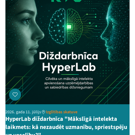
2026. gada 11. jūlijs
Izglītības skatuve
HyperLab diždarbnīca "Mākslīgā intelekta
laikmets: kā nezaudēt uzmanību, spriestspēju