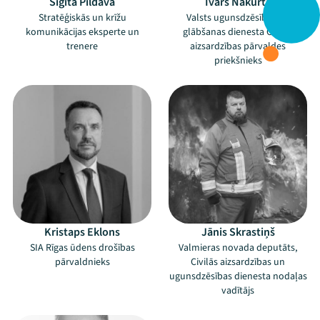
Sigita Pildava
Ivars Nakurts
Stratēģiskās un krīžu
Valsts ugunsdzēsības un
komunikācijas eksperte un
glābšanas dienesta Civilās
trenere
aizsardzības pārvaldes
priekšnieks
Kristaps Eklons
Jānis Skrastiņš
SIA Rīgas ūdens drošības
Valmieras novada deputāts,
pārvaldnieks
Civilās aizsardzības un
ugunsdzēsības dienesta nodaļas
vadītājs