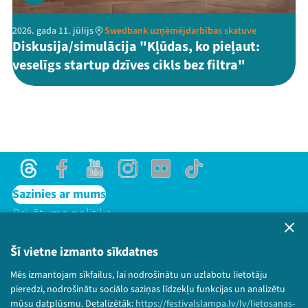
2026. gada 11. jūlijs
Swedbank uzņēmējdarbības skatuve
Diskusija/simulācija "Kļūdas, ko pieļaut:
veselīgs startup dzīves cikls bez filtra"
Threads
Facebook
Youtube
Instagram
Flick
TikTok
Sazinies ar mums
Privātuma politika
Lietošanas noteikumi un sīkdatņu politika
Bērnu aizsardzības politika
Šī vietne izmanto sīkdatnes
© 2026 Sarunu festivāls LAMPA Visas tiesības
Mēs izmantojam sīkfailus, lai nodrošinātu un uzlabotu lietotāju
paturētas.
pieredzi, nodrošinātu sociālo saziņas līdzekļu funkcijas un analizētu
mūsu datplūsmu. Detalizētāk:
https://festivalslampa.lv/lv/lietosanas-