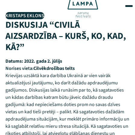
KRISTAPS EKLONS
DISKUSIJA “CIVILĀ
AIZSARDZĪBA – KURŠ, KO, KAD,
KĀ?”
Datums:
2022. gada 2. jūlijs
Norises vieta:
Cilvēkdrošības telts
Krievijas uzsāktā kara darbība Ukrainā ar vien vairāk
aktualizējusi jautājumu, ko darīt dažādu apdraudējumu
gadījumos. Diskusijas laikā runāsim par to, kā sagatavoties
un kādas darbības katram būtu jāveic dažādu draudu
gadījumā: kad nepieciešams doties prom no savas dzīves
vietas un kad tieši pretēji – palikt. Kā sagatavoties dažādām
apdraudējuma situācijām, kur meklēt primāro informāciju un
kā saglabāt relatīvu mieru stresa situācijā. Kā sagatavoties un
rīkoties atbilstoši, lai atvieglotu glābšanas dienestu un