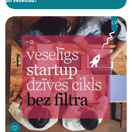
un veselību?"
LV