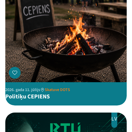
Threads
Facebook
Youtube
X
Instagram
Flick
TikTok
2026. gada 11. jūlijs
Skatuve DOTS
Politiķu CEPIENS
LV