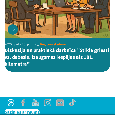
2025. gada 20. jūnijs
Reģionu skatuve
Diskusija un praktiskā darbnīca "Stikla griesti
vs. debesis. Izaugsmes iespējas aiz 101.
kilometra"
Threads
Facebook
Youtube
Instagram
Flick
TikTok
Sazinies ar mums