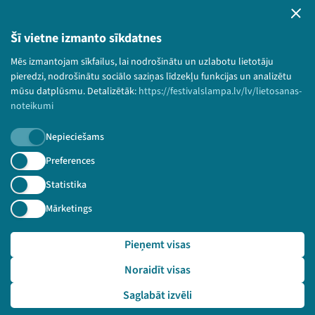
Privātuma politika
Lietošanas noteikumi un sīkdatņu politika
Šī vietne izmanto sīkdatnes
Bērnu aizsardzības politika
Mēs izmantojam sīkfailus, lai nodrošinātu un uzlabotu lietotāju
© 2026 Sarunu festivāls LAMPA Visas tiesības
pieredzi, nodrošinātu sociālo saziņas līdzekļu funkcijas un analizētu
paturētas.
mūsu datplūsmu. Detalizētāk:
https://festivalslampa.lv/lv/lietosanas-
noteikumi
Nepieciešams
Piesakies jaunumiem!
Preferences
Statistika
Nepalaid garām aktuālāko informāciju!
Mārketings
Pieņemt visas
Pieteikties
Noraidīt visas
🔗 https://festivalslampa.lv/lv/dalibnieki/2579
Saglabāt izvēli