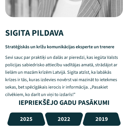
SIGITA PILDAVA
Stratēģiskās un krīžu komunikācijas eksperte un trenere
Sevi sauc par praktiķi un dalās ar pieredzi, kas iegūta Valsts
policijas sabiedrisko attiecību vadītājas amatā, strādājot ar
lielām un mazām krīzēm Latvijā. Sigita atzīst, ka labākās
krīzes ir tās, kuras izdevies novērst vai mazināt to ietekmes
sekas, bet spēcīgākais ierocis ir informācija. „Pasakiet
cilvēkiem, ko darīt un viņi to izdarīs!”
IEPRIEKŠĒJO GADU PASĀKUMI
2025
2022
2019