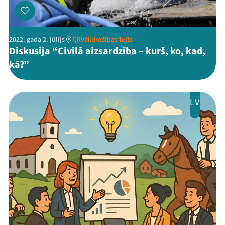
2022. gada 2. jūlijs
Cilvēkdrošības telts
Diskusija “Civilā aizsardzība – kurš, ko, kad,
kā?”
Threads
Facebook
Youtube
X
Instagram
Flick
TikTok
LV