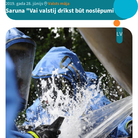
2019. gada 28. jūnijs
Valsts māja
Saruna "Vai valstij drīkst būt noslēpumi?"
Festivāls
Programma
LV
Arhīvs
Viņi bija LAMPĀ 2026
Jaunumi
Ziedo
Veikals
Kontakti