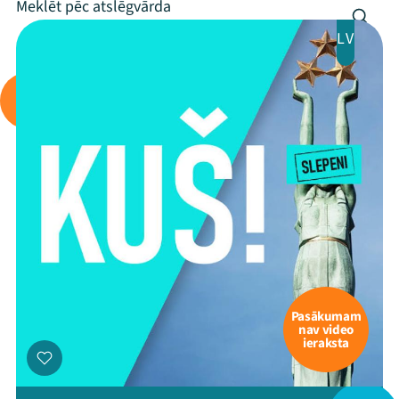
LV
Pasākumam
nav video
ieraksta
Mana programma