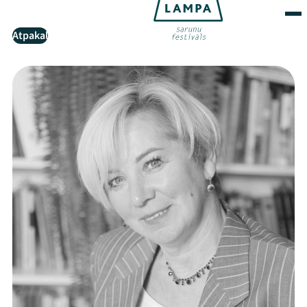
Atpakaļ