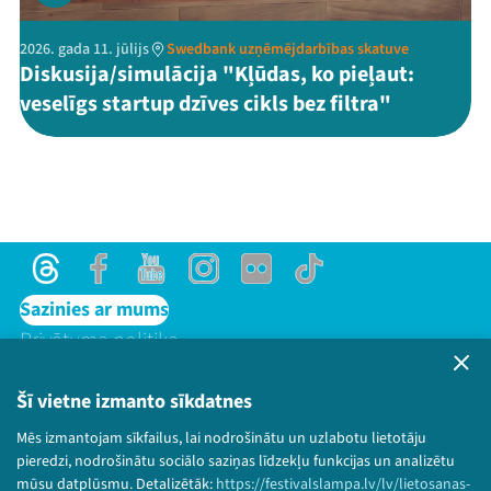
2026. gada 11. jūlijs
Swedbank uzņēmējdarbības skatuve
Diskusija/simulācija "Kļūdas, ko pieļaut:
veselīgs startup dzīves cikls bez filtra"
Threads
Facebook
Youtube
Instagram
Flick
TikTok
Sazinies ar mums
Privātuma politika
Lietošanas noteikumi un sīkdatņu politika
Bērnu aizsardzības politika
Šī vietne izmanto sīkdatnes
© 2026 Sarunu festivāls LAMPA Visas tiesības
Mēs izmantojam sīkfailus, lai nodrošinātu un uzlabotu lietotāju
paturētas.
pieredzi, nodrošinātu sociālo saziņas līdzekļu funkcijas un analizētu
mūsu datplūsmu. Detalizētāk:
https://festivalslampa.lv/lv/lietosanas-