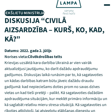
IEKŠLIETU MINISTRIJA
DISKUSIJA “CIVILĀ
AIZSARDZĪBA – KURŠ, KO, KAD,
KĀ?”
Datums:
2022. gada 2. jūlijs
Norises vieta:
Cilvēkdrošības telts
Krievijas uzsāktā kara darbība Ukrainā ar vien vairāk
aktualizējusi jautājumu, ko darīt dažādu apdraudējumu
gadījumos. Diskusijas laikā runāsim par to, kā sagatavoties
un kādas darbības katram būtu jāveic dažādu draudu
gadījumā: kad nepieciešams doties prom no savas dzīves
vietas un kad tieši pretēji – palikt. Kā sagatavoties dažādām
apdraudējuma situācijām, kur meklēt primāro informāciju un
kā saglabāt relatīvu mieru stresa situācijā. Kā sagatavoties un
rīkoties atbilstoši, lai atvieglotu glābšanas dienestu un