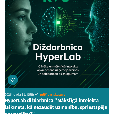
2026. gada 11. jūlijs
Izglītības skatuve
HyperLab diždarbnīca "Mākslīgā intelekta
laikmets: kā nezaudēt uzmanību, spriestspēju