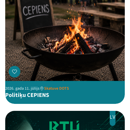
Threads
Facebook
Youtube
X
Instagram
Flick
TikTok
2026. gada 11. jūlijs
Skatuve DOTS
Politiķu CEPIENS
LV