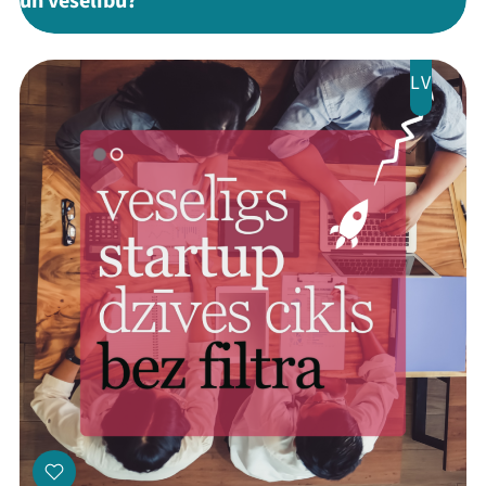
un veselību?"
LV