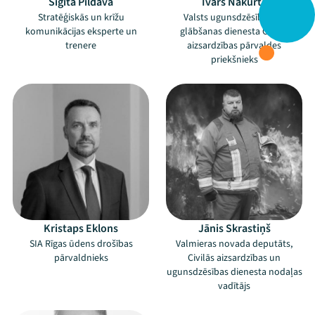
Sigita Pildava
Ivars Nakurts
Stratēģiskās un krīžu
Valsts ugunsdzēsības un
komunikācijas eksperte un
glābšanas dienesta Civilās
trenere
aizsardzības pārvaldes
priekšnieks
Kristaps Eklons
Jānis Skrastiņš
SIA Rīgas ūdens drošības
Valmieras novada deputāts,
pārvaldnieks
Civilās aizsardzības un
ugunsdzēsības dienesta nodaļas
vadītājs