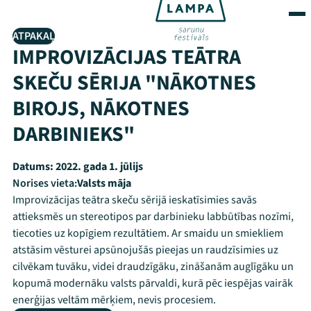
ATPAKAĻ
IMPROVIZĀCIJAS TEĀTRA
SKEČU SĒRIJA "NĀKOTNES
BIROJS, NĀKOTNES
DARBINIEKS"
Datums:
2022. gada 1. jūlijs
Norises vieta:
Valsts māja
Improvizācijas teātra skeču sērijā ieskatīsimies savās
attieksmēs un stereotipos par darbinieku labbūtības nozīmi,
tiecoties uz kopīgiem rezultātiem. Ar smaidu un smiekliem
atstāsim vēsturei apsūnojušās pieejas un raudzīsimies uz
cilvēkam tuvāku, videi draudzīgāku, zināšanām auglīgāku un
kopumā modernāku valsts pārvaldi, kurā pēc iespējas vairāk
enerģijas veltām mērķiem, nevis procesiem.