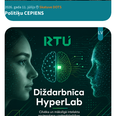
2026. gada 11. jūlijs
Skatuve DOTS
Politiķu CEPIENS
LV