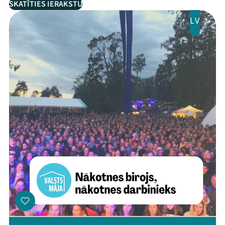
SKATĪTIES IERAKSTU
LV