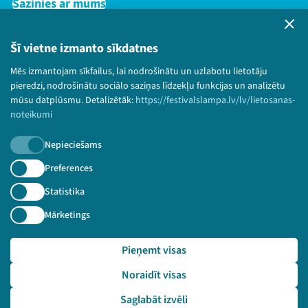
Sazinies ar mums
Privātuma politika
Lietošanas noteikumi un sīkdatņu politika
Šī vietne izmanto sīkdatnes
Bērnu aizsardzības politika
Mēs izmantojam sīkfailus, lai nodrošinātu un uzlabotu lietotāju
© 2026 Sarunu festivāls LAMPA Visas tiesības
pieredzi, nodrošinātu sociālo saziņas līdzekļu funkcijas un analizētu
paturētas.
mūsu datplūsmu. Detalizētāk:
https://festivalslampa.lv/lv/lietosanas-
noteikumi
Nepieciešams
Piesakies jaunumiem!
Preferences
Statistika
Nepalaid garām aktuālāko informāciju!
Mārketings
Pieņemt visas
Pieteikties
Noraidīt visas
🔗 https://festivalslampa.lv/lv/video-arhivs/1998
Saglabāt izvēli