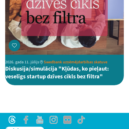
2026. gada 11. jūlijs
Swedbank uzņēmējdarbības skatuve
Diskusija/simulācija "Kļūdas, ko pieļaut:
veselīgs startup dzīves cikls bez filtra"
Threads
Facebook
Youtube
Instagram
Flick
TikTok