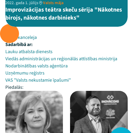
2022. gada 1. jūlijs
Valsts māja
Improvizācijas teātra skeču sērija "Nākotnes
birojs, nākotnes darbinieks"
Rīko:
Valsts kanceleja
Sadarbībā ar:
Lauku atbalsta dienests
Viedās administrācijas un reģionālās attīstības ministrija
Nodarbinātības valsts aģentūra
Uzņēmumu reģistrs
VAS "Valsts nekustamie īpašumi"
Piedalās: