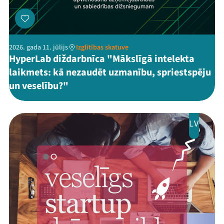
2026. gada 11. jūlijs
Izglītības skatuve
HyperLab diždarbnīca "Mākslīgā intelekta
laikmets: kā nezaudēt uzmanību, spriestspēju
un veselību?"
LV