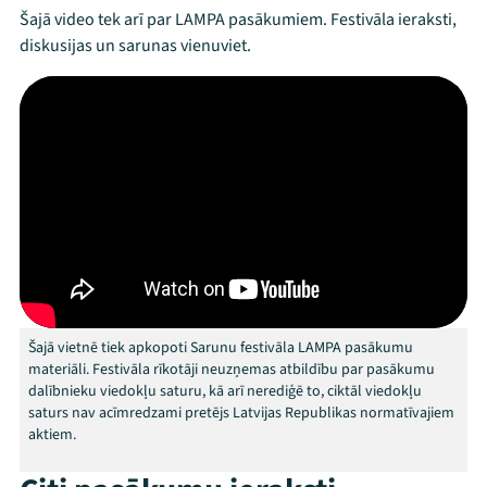
Šajā video tek arī par LAMPA pasākumiem. Festivāla ieraksti,
diskusijas un sarunas vienuviet.
Mana programma
Festivāls
Šajā vietnē tiek apkopoti Sarunu festivāla LAMPA pasākumu
Programma
materiāli. Festivāla rīkotāji neuzņemas atbildību par pasākumu
dalībnieku viedokļu saturu, kā arī nerediģē to, ciktāl viedokļu
Arhīvs
saturs nav acīmredzami pretējs Latvijas Republikas normatīvajiem
aktiem.
Viņi bija LAMPĀ 2026