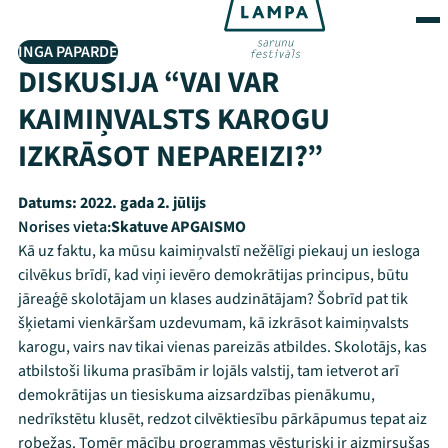
INGA PAPARDE
DISKUSIJA “VAI VAR
KAIMIŅVALSTS KAROGU
IZKRĀSOT NEPAREIZI?”
Datums:
2022. gada 2. jūlijs
Norises vieta:
Skatuve APGAISMO
Kā uz faktu, ka mūsu kaimiņvalstī nežēlīgi piekauj un iesloga
cilvēkus brīdī, kad viņi ievēro demokrātijas principus, būtu
jāreaģē skolotājam un klases audzinātājam? Šobrīd pat tik
šķietami vienkāršam uzdevumam, kā izkrāsot kaimiņvalsts
karogu, vairs nav tikai vienas pareizās atbildes. Skolotājs, kas
atbilstoši likuma prasībām ir lojāls valstij, tam ietverot arī
demokrātijas un tiesiskuma aizsardzības pienākumu,
nedrīkstētu klusēt, redzot cilvēktiesību pārkāpumus tepat aiz
robežas. Tomēr mācību programmas vēsturiski ir aizmirsušas