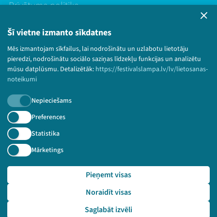
Privātuma politika
Lietošanas noteikumi un sīkdatņu politika
Bērnu aizsardzības politika
Šī vietne izmanto sīkdatnes
© 2026 Sarunu festivāls LAMPA Visas tiesības
Mēs izmantojam sīkfailus, lai nodrošinātu un uzlabotu lietotāju
paturētas.
pieredzi, nodrošinātu sociālo saziņas līdzekļu funkcijas un analizētu
mūsu datplūsmu. Detalizētāk:
https://festivalslampa.lv/lv/lietosanas-
noteikumi
Nepieciešams
Piesakies jaunumiem!
Preferences
Nepalaid garām aktuālāko informāciju!
Statistika
Mārketings
Pieņemt visas
Pieteikties
Noraidīt visas
🔗 https://festivalslampa.lv/lv/video-arhivs/1979?sp
eaker=Inga%20Paparde&speaker_id=4656
Saglabāt izvēli