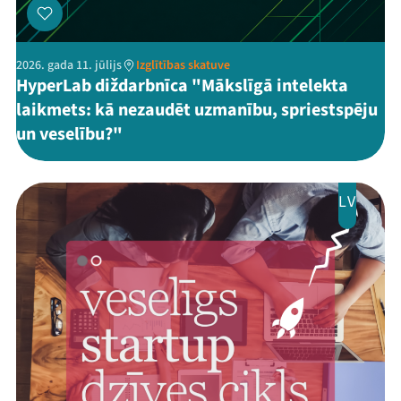
2026. gada 11. jūlijs
Izglītības skatuve
HyperLab diždarbnīca "Mākslīgā intelekta
laikmets: kā nezaudēt uzmanību, spriestspēju
un veselību?"
LV