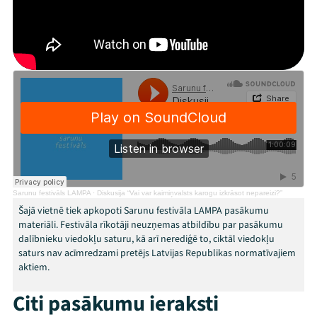
Festivāls
Programma
Arhīvs
Viņi bija LAMPĀ 2026
Jaunumi
Sarunu festivāls LAMPA
·
Diskusija “Vai var kaimiņvalsts karogu izkrāsot nepareizi?”
Ziedo
Šajā vietnē tiek apkopoti Sarunu festivāla LAMPA pasākumu
materiāli. Festivāla rīkotāji neuzņemas atbildību par pasākumu
Veikals
dalībnieku viedokļu saturu, kā arī nerediģē to, ciktāl viedokļu
saturs nav acīmredzami pretējs Latvijas Republikas normatīvajiem
Kontakti
aktiem.
Citi pasākumu ieraksti