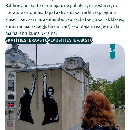
Baltkrieviju: par to nerunājam ne politikas, ne vēstures, ne
literatūras stundās. Tāpat aktīvisms var radīt saspīlējumu
klasē, it sevišķi mazākutautību skolās, bet vēl jo vairāk klasēs,
kurās nu mācās bēgļi. Kā (un vai?) skolotājam reaģēt? Un ko
maina iebrukums Ukrainā?
SKATĪTIES IERAKSTU
KLAUSĪTIES IERAKSTU
LV