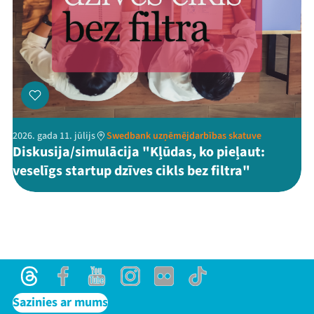
2026. gada 11. jūlijs
Swedbank uzņēmējdarbības skatuve
Diskusija/simulācija "Kļūdas, ko pieļaut:
veselīgs startup dzīves cikls bez filtra"
Threads
Facebook
Youtube
Instagram
Flick
TikTok
Sazinies ar mums