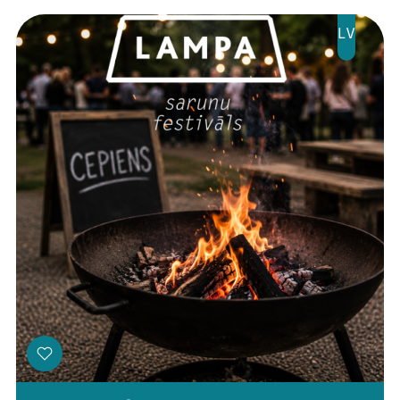
LV
Threads
Facebook
Youtube
X
Instagram
Flick
TikTok