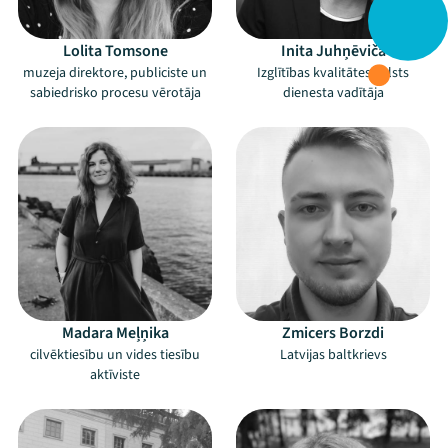
Lolita Tomsone
Inita Juhņēviča
muzeja direktore, publiciste un
Izglītības kvalitātes valsts
sabiedrisko procesu vērotāja
dienesta vadītāja
Madara Meļņika
Zmicers Borzdi
cilvēktiesību un vides tiesību
Latvijas baltkrievs
aktīviste