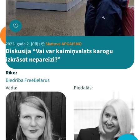
2022. gada 2. jūlijs
Skatuve APGAISMO
Diskusija “Vai var kaimiņvalsts karogu
izkrāsot nepareizi?”
Rīko:
Biedrība FreeBelarus
Vada:
Piedalās: