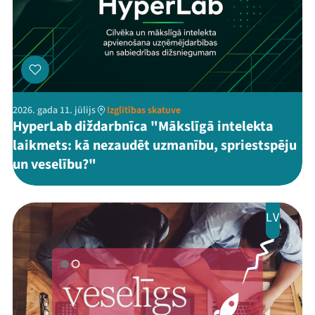
2026. gada 11. jūlijs
Izglītības skatuve
HyperLab diždarbnīca "Mākslīgā intelekta
laikmets: kā nezaudēt uzmanību, spriestspēju
un veselību?"
LV