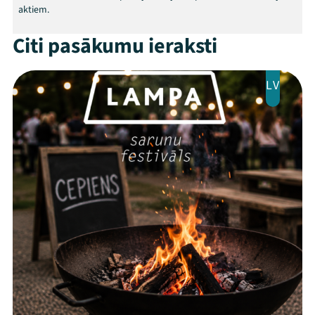
aktiem.
Citi pasākumu ieraksti
LV
Threads
Facebook
Youtube
X
Instagram
Flick
TikTok