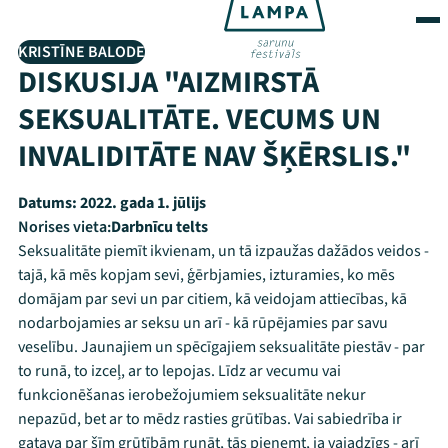
KRISTĪNE BALODE
DISKUSIJA "AIZMIRSTĀ
SEKSUALITĀTE. VECUMS UN
INVALIDITĀTE NAV ŠĶĒRSLIS."
Datums:
2022. gada 1. jūlijs
Norises vieta:
Darbnīcu telts
Seksualitāte piemīt ikvienam, un tā izpaužas dažādos veidos -
tajā, kā mēs kopjam sevi, ģērbjamies, izturamies, ko mēs
domājam par sevi un par citiem, kā veidojam attiecības, kā
nodarbojamies ar seksu un arī - kā rūpējamies par savu
veselību. Jaunajiem un spēcīgajiem seksualitāte piestāv - par
to runā, to izceļ, ar to lepojas. Līdz ar vecumu vai
funkcionēšanas ierobežojumiem seksualitāte nekur
nepazūd, bet ar to mēdz rasties grūtības. Vai sabiedrība ir
gatava par šīm grūtībām runāt, tās pieņemt, ja vajadzīgs - arī