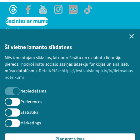
Threads
Facebook
Youtube
Instagram
Flick
TikTok
Sazinies ar mums
Privātuma politika
Lietošanas noteikumi un sīkdatņu politika
Bērnu aizsardzības politika
Šī vietne izmanto sīkdatnes
© 2026 Sarunu festivāls LAMPA Visas tiesības
Mēs izmantojam sīkfailus, lai nodrošinātu un uzlabotu lietotāju
paturētas.
pieredzi, nodrošinātu sociālo saziņas līdzekļu funkcijas un analizētu
mūsu datplūsmu. Detalizētāk:
https://festivalslampa.lv/lv/lietosanas-
noteikumi
Nepieciešams
Piesakies jaunumiem!
Preferences
Nepalaid garām aktuālāko informāciju!
Statistika
Mārketings
Pieņemt visas
Pieteikties