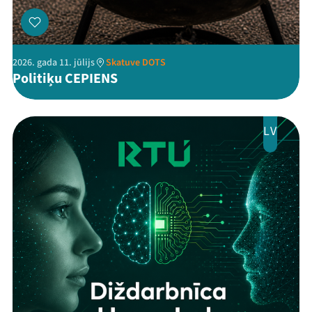
2026. gada 11. jūlijs
Skatuve DOTS
Politiķu CEPIENS
LV