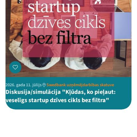
2026. gada 11. jūlijs
Swedbank uzņēmējdarbības skatuve
Diskusija/simulācija "Kļūdas, ko pieļaut:
veselīgs startup dzīves cikls bez filtra"