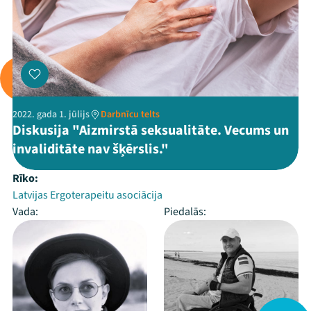
2022. gada 1. jūlijs
Darbnīcu telts
Diskusija "Aizmirstā seksualitāte. Vecums un
invaliditāte nav šķērslis."
Rīko:
Latvijas Ergoterapeitu asociācija
Vada:
Piedalās: