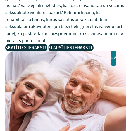
risināt? Vai vieglāk ir izlikties, ka līdz ar invaliditāti un vecumu
seksualitāte vienkārši pazūd? Pētījumi liecina, ka
rehabilitācijā tēmas, kuras saistītas ar seksualitāti un
seksuālajām aktivitātēm ļoti bieži tiek ignorētas galvenokārt
tādēļ, ka pastāv dažādi aizspriedumi, trūkst zināšanu un nav
pierasts par to runāt.
SKATĪTIES IERAKSTU
KLAUSĪTIES IERAKSTU
LV