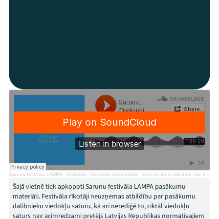
Mana programma
Festivāls
Programma
Arhīvs
Viņi bija LAMPĀ 2026
Jaunumi
Ziedo
Sarunu festivāls LAMPA
·
Diskusija "Aizmirstā seksualitāte. Vecums un invaliditāte nav šķērslis."
Veikals
Šajā vietnē tiek apkopoti Sarunu festivāla LAMPA pasākumu
materiāli. Festivāla rīkotāji neuzņemas atbildību par pasākumu
Kontakti
dalībnieku viedokļu saturu, kā arī nerediģē to, ciktāl viedokļu
saturs nav acīmredzami pretējs Latvijas Republikas normatīvajiem