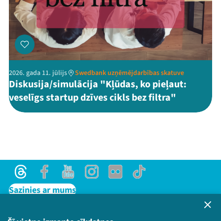
2026. gada 11. jūlijs
Swedbank uzņēmējdarbības skatuve
Diskusija/simulācija "Kļūdas, ko pieļaut:
veselīgs startup dzīves cikls bez filtra"
Threads
Facebook
Youtube
Instagram
Flick
TikTok
Sazinies ar mums
Privātuma politika
Lietošanas noteikumi un sīkdatņu politika