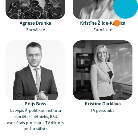
Agnese Drunka
Kristīne Žilde-Krēvica
Žurnāliste
Žurnāliste
Edijs Bošs
Kristīne Garklāva
Latvijas Ārpolitikas institūta
TV personība
asociētais pētnieks, RSU
asociētais profesors, TV diktors
un žurnālists