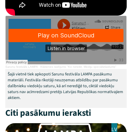
Threads
Facebook
Youtube
X
Instagram
Flick
TikTok
Sarunu festivāls LAMPA
·
Klātienes raidījums "Ko neteikt. Mediju speciālizlaidums"
Šajā vietnē tiek apkopoti Sarunu festivāla LAMPA pasākumu
materiāli. Festivāla rīkotāji neuzņemas atbildību par pasākumu
dalībnieku viedokļu saturu, kā arī nerediģē to, ciktāl viedokļu
saturs nav acīmredzami pretējs Latvijas Republikas normatīvajiem
aktiem.
Citi pasākumu ieraksti
LV