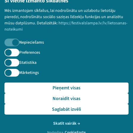
Šī vietne izmanto sīkdatnes
Bērnu aizsardzības politika
Mēs izmantojam sīkfailus, lai nodrošinātu un uzlabotu lietotāju
© 2026 Sarunu festivāls LAMPA Visas tiesības
pieredzi, nodrošinātu sociālo saziņas līdzekļu funkcijas un analizētu
paturētas.
mūsu datplūsmu. Detalizētāk:
https://festivalslampa.lv/lv/lietosanas-
noteikumi
Nepieciešams
Piesakies jaunumiem!
Preferences
Statistika
Nepalaid garām aktuālāko informāciju!
Mārketings
Pieņemt visas
Pieteikties
Noraidīt visas
🔗 https://festivalslampa.lv/lv/video-arhivs/1927
Saglabāt izvēli
Skatīt vairāk
→
CookieForte
Nodrošina