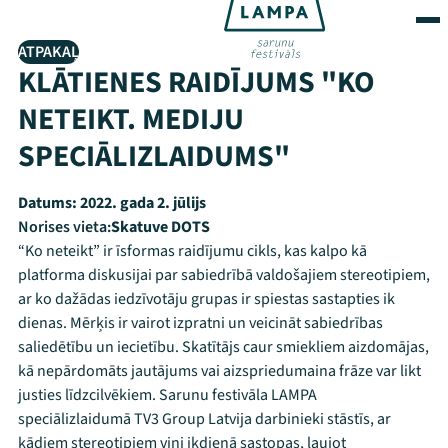
ATPAKAĻ
KLĀTIENES RAIDĪJUMS "KO
NETEIKT. MEDIJU
SPECIĀLIZLAIDUMS"
Datums:
2022. gada 2. jūlijs
Norises vieta:
Skatuve DOTS
“Ko neteikt” ir īsformas raidījumu cikls, kas kalpo kā
platforma diskusijai par sabiedrībā valdošajiem stereotipiem,
ar ko dažādas iedzīvotāju grupas ir spiestas sastapties ik
dienas. Mērķis ir vairot izpratni un veicināt sabiedrības
saliedētību un iecietību. Skatītājs caur smiekliem aizdomājas,
kā nepārdomāts jautājums vai aizspriedumaina frāze var likt
justies līdzcilvēkiem. Sarunu festivāla LAMPA
speciālizlaidumā TV3 Group Latvija darbinieki stāstīs, ar
kādiem stereotipiem viņi ikdienā sastopas, ļaujot