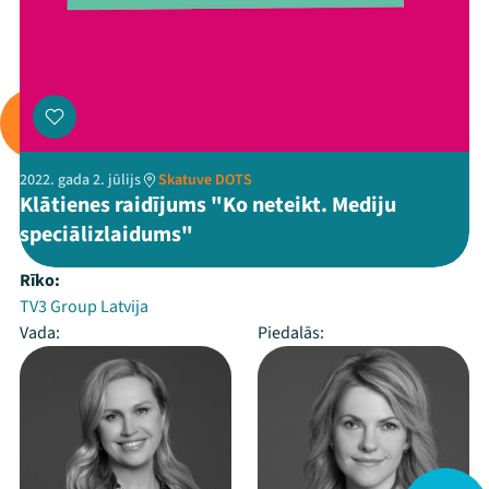
2022. gada 2. jūlijs
Skatuve DOTS
Klātienes raidījums "Ko neteikt. Mediju
speciālizlaidums"
Rīko:
TV3 Group Latvija
Vada:
Piedalās: