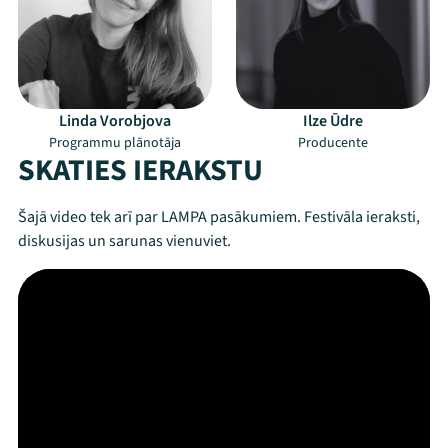
Festivāls
Programma
Arhīvs
Linda Vorobjova
Ilze Ūdre
Programmu plānotāja
Producente
Viņi bija LAMPĀ 2026
SKATIES IERAKSTU
Jaunumi
Šajā video tek arī par LAMPA pasākumiem. Festivāla ieraksti,
diskusijas un sarunas vienuviet.
Ziedo
Veikals
Kontakti