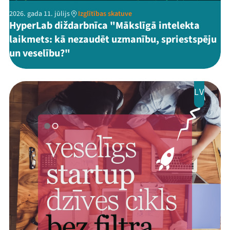
2026. gada 11. jūlijs
Izglītības skatuve
HyperLab diždarbnīca "Mākslīgā intelekta
laikmets: kā nezaudēt uzmanību, spriestspēju
un veselību?"
LV