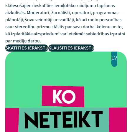
klātesošajiem ieskatīties iemīļotāko raidījumu tapšanas
aizkulisēs. Moderatori, žurnālisti, operatori, programmas
plānotāji, šovu veidotāji un vadītāji, kā arī radio personības
caur stereotipu prizmu stāstīs par savu darba ikdienu un to,
kā izplatītākie aizspriedumi var ietekmēt sabiedrības izpratni
par mediju darbu.
SKATĪTIES IERAKSTU
KLAUSĪTIES IERAKSTU
LV