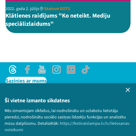
2022. gada 2. jūlijs
Skatuve DOTS
Klātienes raidījums "Ko neteikt. Mediju
speciālizlaidums"
Threads
Facebook
Youtube
Instagram
Flick
TikTok
Sazinies ar mums
Privātuma politika
Lietošanas noteikumi un sīkdatņu politika
Šī vietne izmanto sīkdatnes
Bērnu aizsardzības politika
Mēs izmantojam sīkfailus, lai nodrošinātu un uzlabotu lietotāju
© 2026 Sarunu festivāls LAMPA Visas tiesības
pieredzi, nodrošinātu sociālo saziņas līdzekļu funkcijas un analizētu
paturētas.
mūsu datplūsmu. Detalizētāk:
https://festivalslampa.lv/lv/lietosanas-
noteikumi