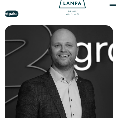
Atpakaļ