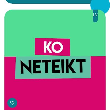
Veikals
LV
Kontakti
Threads
Facebook
Youtube
X
Instagram
Flick
TikTok