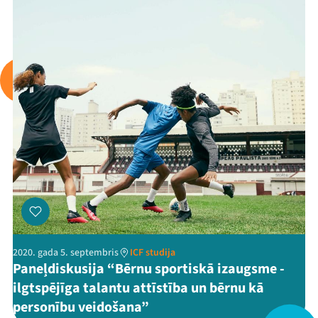
Mana programma
Festivāls
Programma
Arhīvs
Viņi bija LAMPĀ 2026
2020. gada 5. septembris
ICF studija
Jaunumi
Paneļdiskusija “Bērnu sportiskā izaugsme -
ilgtspējīga talantu attīstība un bērnu kā
Ziedo
personību veidošana”