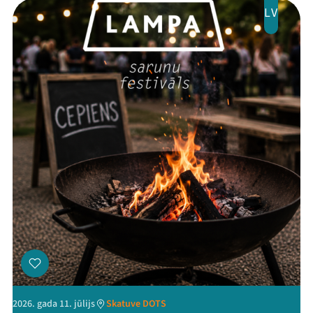
Jaunumi
LV
Ziedo
Veikals
Kontakti
Threads
Facebook
Youtube
X
Instagram
Flick
TikTok
2026. gada 11. jūlijs
Skatuve DOTS