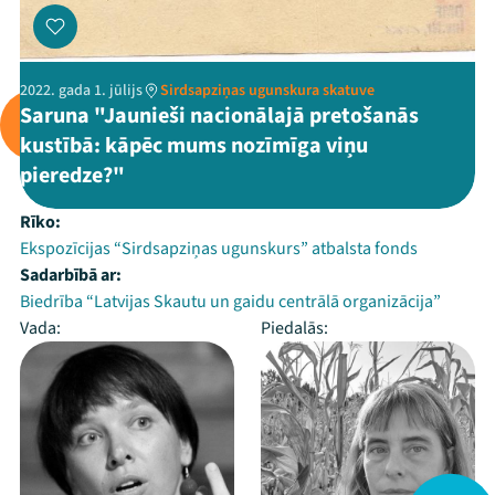
2022. gada 1. jūlijs
Sirdsapziņas ugunskura skatuve
Saruna "Jaunieši nacionālajā pretošanās
kustībā: kāpēc mums nozīmīga viņu
pieredze?"
Rīko:
Ekspozīcijas “Sirdsapziņas ugunskurs” atbalsta fonds
Sadarbībā ar:
Biedrība “Latvijas Skautu un gaidu centrālā organizācija”
Vada:
Piedalās: