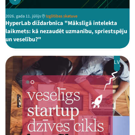
2026. gada 11. jūlijs
Izglītības skatuve
HyperLab diždarbnīca "Mākslīgā intelekta
laikmets: kā nezaudēt uzmanību, spriestspēju
un veselību?"
LV