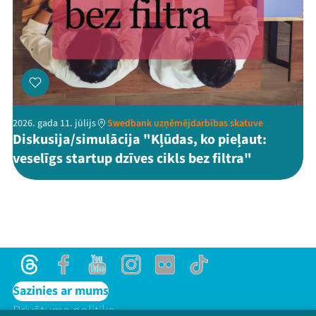
2026. gada 11. jūlijs
Swedbank uzņēmējdarbības skatuve
Diskusija/simulācija "Kļūdas, ko pieļaut:
veselīgs startup dzīves cikls bez filtra"
Threads
Facebook
Youtube
Instagram
Flick
TikTok
Sazinies ar mums
Privātuma politika