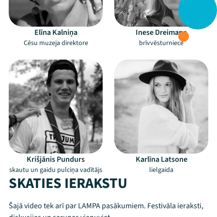
Elīna Kalniņa
Inese Dreimane
Cēsu muzeja direktore
brīvvēsturniece
Krišjānis Pundurs
Karlīna Latsone
skautu un gaidu pulciņa vadītājs
lielgaida
SKATIES IERAKSTU
Šajā video tek arī par LAMPA pasākumiem. Festivāla ieraksti,