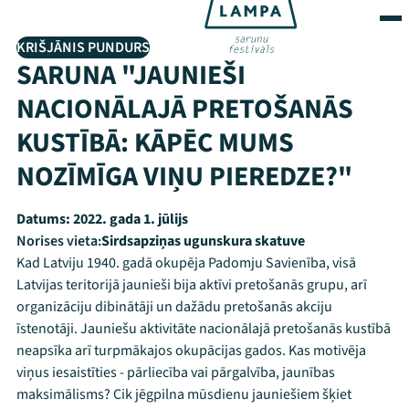
KRIŠJĀNIS PUNDURS
SARUNA "JAUNIEŠI
NACIONĀLAJĀ PRETOŠANĀS
KUSTĪBĀ: KĀPĒC MUMS
NOZĪMĪGA VIŅU PIEREDZE?"
Datums:
2022. gada 1. jūlijs
Norises vieta:
Sirdsapziņas ugunskura skatuve
Kad Latviju 1940. gadā okupēja Padomju Savienība, visā
Latvijas teritorijā jaunieši bija aktīvi pretošanās grupu, arī
organizāciju dibinātāji un dažādu pretošanās akciju
īstenotāji. Jauniešu aktivitāte nacionālajā pretošanās kustībā
neapsīka arī turpmākajos okupācijas gados. Kas motivēja
viņus iesaistīties - pārliecība vai pārgalvība, jaunības
maksimālisms? Cik jēgpilna mūsdienu jauniešiem šķiet