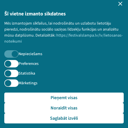
Lietošanas noteikumi un sīkdatņu politika
Bērnu aizsardzības politika
Šī vietne izmanto sīkdatnes
© 2026 Sarunu festivāls LAMPA Visas tiesības
Mēs izmantojam sīkfailus, lai nodrošinātu un uzlabotu lietotāju
paturētas.
pieredzi, nodrošinātu sociālo saziņas līdzekļu funkcijas un analizētu
mūsu datplūsmu. Detalizētāk:
https://festivalslampa.lv/lv/lietosanas-
noteikumi
Nepieciešams
Piesakies jaunumiem!
Preferences
Nepalaid garām aktuālāko informāciju!
Statistika
Mārketings
Pieņemt visas
Pieteikties
Noraidīt visas
🔗 https://festivalslampa.lv/lv/video-arhivs/1775?sp
eaker=Kri%C5%A1j%C4%81nis%20Pundurs&speaker_id=4416
Saglabāt izvēli