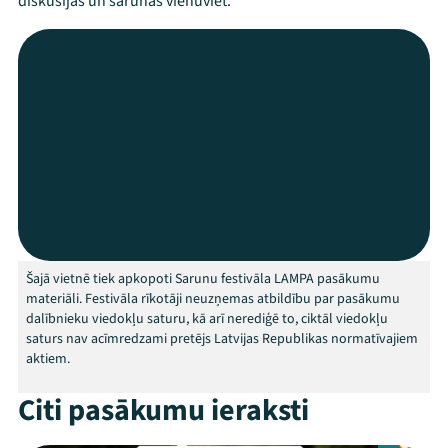
diskusijas un sarunas vienuviet.
Mana programma
Festivāls
Šajā vietnē tiek apkopoti Sarunu festivāla LAMPA pasākumu
materiāli. Festivāla rīkotāji neuzņemas atbildību par pasākumu
Programma
dalībnieku viedokļu saturu, kā arī nerediģē to, ciktāl viedokļu
saturs nav acīmredzami pretējs Latvijas Republikas normatīvajiem
aktiem.
Arhīvs
Citi pasākumu ieraksti
Viņi bija LAMPĀ 2026