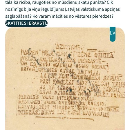
tālaika rīcība, raugoties no mūsdienu skatu punkta? Cik
nozīmīgs bija viņu ieguldījums Latvijas valstiskuma apziņas
saglabāšanā? Ko varam mācīties no vēstures pieredzes?
SKATĪTIES IERAKSTU
LV